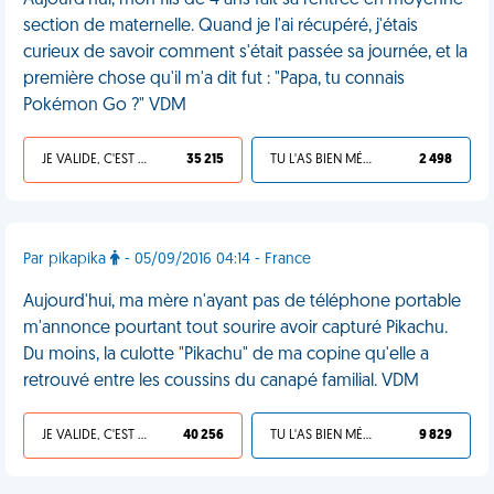
Aujourd'hui, mon fils de 4 ans fait sa rentrée en moyenne
section de maternelle. Quand je l'ai récupéré, j'étais
curieux de savoir comment s'était passée sa journée, et la
première chose qu'il m'a dit fut : "Papa, tu connais
Pokémon Go ?" VDM
JE VALIDE, C'EST UNE VDM
35 215
TU L'AS BIEN MÉRITÉ
2 498
Par pikapika
- 05/09/2016 04:14 - France
Aujourd'hui, ma mère n'ayant pas de téléphone portable
m'annonce pourtant tout sourire avoir capturé Pikachu.
Du moins, la culotte "Pikachu" de ma copine qu'elle a
retrouvé entre les coussins du canapé familial. VDM
JE VALIDE, C'EST UNE VDM
40 256
TU L'AS BIEN MÉRITÉ
9 829