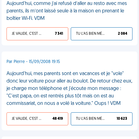
Aujourd'hui, comme j’ai refusé d’aller au resto avec mes
parents, ils m’ont laissé seule à la maison en prenant le
boîtier Wi-Fi. VDM
JE VALIDE, C'EST UNE VDM
7 341
TU L'AS BIEN MÉRITÉ
2 084
Par Pierre - 15/09/2008 19:15
Aujourd'hui, mes parents sont en vacances et je "vole"
donc leur voiture pour aller au boulot. De retour chez eux,
je charge mon téléphone et j'écoute mon message :
"C'est papa, on est rentrés plus tôt mais on est au
commissariat, on nous a volé la voiture." Oups ! VDM
JE VALIDE, C'EST UNE VDM
48 419
TU L'AS BIEN MÉRITÉ
10 623