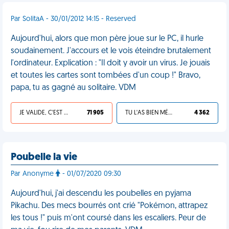
Par SolitaA - 30/01/2012 14:15 - Reserved
Aujourd'hui, alors que mon père joue sur le PC, il hurle
soudainement. J'accours et le vois éteindre brutalement
l'ordinateur. Explication : "Il doit y avoir un virus. Je jouais
et toutes les cartes sont tombées d'un coup !" Bravo,
papa, tu as gagné au solitaire. VDM
JE VALIDE, C'EST UNE VDM
71 905
TU L'AS BIEN MÉRITÉ
4 362
Poubelle la vie
Par Anonyme
- 01/07/2020 09:30
Aujourd'hui, j'ai descendu les poubelles en pyjama
Pikachu. Des mecs bourrés ont crié "Pokémon, attrapez
les tous !" puis m'ont coursé dans les escaliers. Peur de