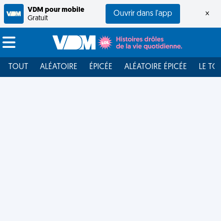
VDM pour mobile
Ouvrir dans l'app
×
Gratuit
TOUT
ALÉATOIRE
ÉPICÉE
ALÉATOIRE ÉPICÉE
LE TO