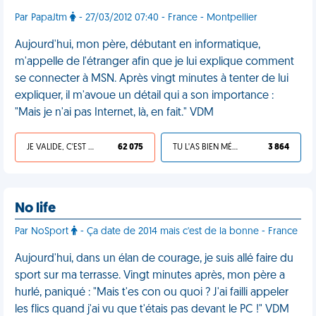
Par PapaJtm
- 27/03/2012 07:40 - France - Montpellier
Aujourd'hui, mon père, débutant en informatique,
m'appelle de l'étranger afin que je lui explique comment
se connecter à MSN. Après vingt minutes à tenter de lui
expliquer, il m'avoue un détail qui a son importance :
"Mais je n'ai pas Internet, là, en fait." VDM
JE VALIDE, C'EST UNE VDM
62 075
TU L'AS BIEN MÉRITÉ
3 864
No life
Par NoSport
- Ça date de 2014 mais c'est de la bonne - France
Aujourd'hui, dans un élan de courage, je suis allé faire du
sport sur ma terrasse. Vingt minutes après, mon père a
hurlé, paniqué : "Mais t'es con ou quoi ? J'ai failli appeler
les flics quand j'ai vu que t'étais pas devant le PC !" VDM