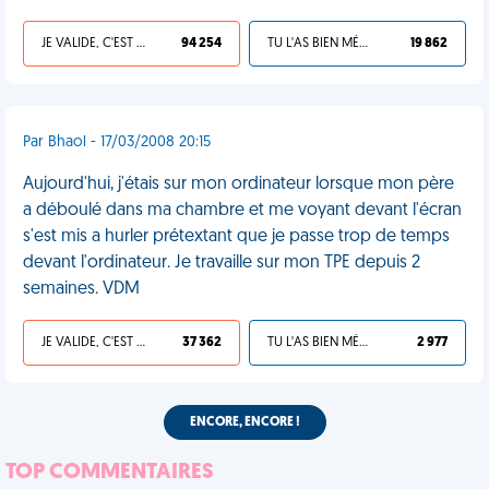
JE VALIDE, C'EST UNE VDM
94 254
TU L'AS BIEN MÉRITÉ
19 862
Par Bhaol - 17/03/2008 20:15
Aujourd'hui, j'étais sur mon ordinateur lorsque mon père
a déboulé dans ma chambre et me voyant devant l'écran
s'est mis a hurler prétextant que je passe trop de temps
devant l'ordinateur. Je travaille sur mon TPE depuis 2
semaines. VDM
JE VALIDE, C'EST UNE VDM
37 362
TU L'AS BIEN MÉRITÉ
2 977
ENCORE, ENCORE !
TOP COMMENTAIRES