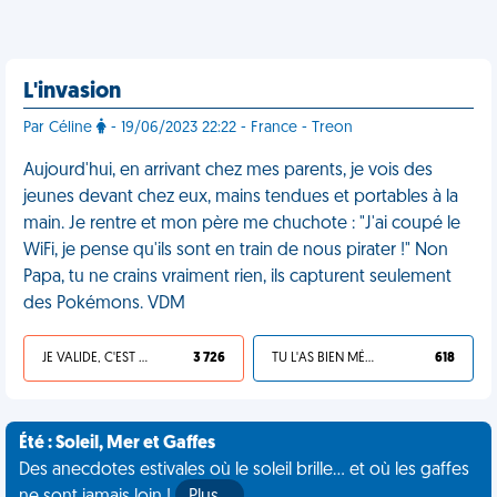
L'invasion
Par Céline
- 19/06/2023 22:22 - France - Treon
Aujourd'hui, en arrivant chez mes parents, je vois des
jeunes devant chez eux, mains tendues et portables à la
main. Je rentre et mon père me chuchote : "J'ai coupé le
WiFi, je pense qu'ils sont en train de nous pirater !" Non
Papa, tu ne crains vraiment rien, ils capturent seulement
des Pokémons. VDM
JE VALIDE, C'EST UNE VDM
3 726
TU L'AS BIEN MÉRITÉ
618
Été : Soleil, Mer et Gaffes
Des anecdotes estivales où le soleil brille... et où les gaffes