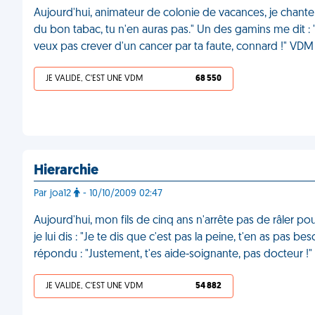
Aujourd'hui, animateur de colonie de vacances, je chante a
du bon tabac, tu n'en auras pas." Un des gamins me dit :
veux pas crever d'un cancer par ta faute, connard !" VDM
JE VALIDE, C'EST UNE VDM
68 550
Hierarchie
Par joa12
- 10/10/2009 02:47
Aujourd'hui, mon fils de cinq ans n'arrête pas de râler po
je lui dis : "Je te dis que c'est pas la peine, t'en as pas b
répondu : "Justement, t'es aide-soignante, pas docteur !
JE VALIDE, C'EST UNE VDM
54 882