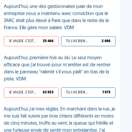
Aujourd'hui, une des gestionnaires paie de mon
entreprise nous a maintenu avec conviction que le
SMIC était plus élevé à Paris que dans le reste de la
France. Elle gère mon salaire. VDM
JE VALIDE, C'EST UNE VDM
35 466
TU L'AS BIEN MÉRITÉ
2 486
Aujourd'hui, première fois au ski. Le seul moyen
efficace que j'ai trouvé pour m'arrêter est de rentrer
dans le panneau "ralentir s'il vous plaît" en bas de la
piste. VDM
JE VALIDE, C'EST UNE VDM
63 953
TU L'AS BIEN MÉRITÉ
7 973
Aujourd'hui, j'ai mes règles. En marchant dans la rue, je
me suis fait suivre par trois chiens différents en moins
de cinq minutes, truffe au vent, la queue qui frétille et
une furieuse envie de sentir mon entrejambe. J'ai