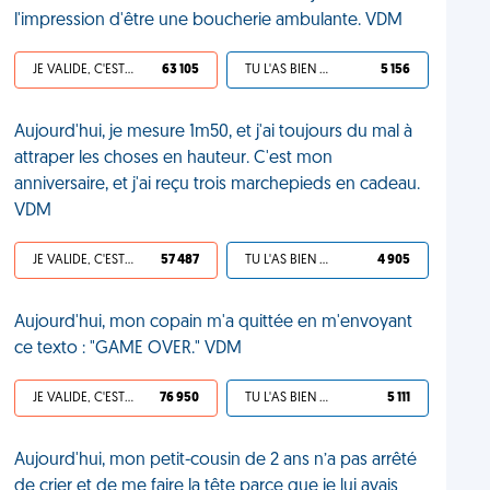
l'impression d'être une boucherie ambulante. VDM
JE VALIDE, C'EST UNE VDM
63 105
TU L'AS BIEN MÉRITÉ
5 156
Aujourd'hui, je mesure 1m50, et j'ai toujours du mal à
attraper les choses en hauteur. C'est mon
anniversaire, et j'ai reçu trois marchepieds en cadeau.
VDM
JE VALIDE, C'EST UNE VDM
57 487
TU L'AS BIEN MÉRITÉ
4 905
Aujourd'hui, mon copain m'a quittée en m'envoyant
ce texto : "GAME OVER." VDM
JE VALIDE, C'EST UNE VDM
76 950
TU L'AS BIEN MÉRITÉ
5 111
Aujourd'hui, mon petit-cousin de 2 ans n’a pas arrêté
de crier et de me faire la tête parce que je lui avais