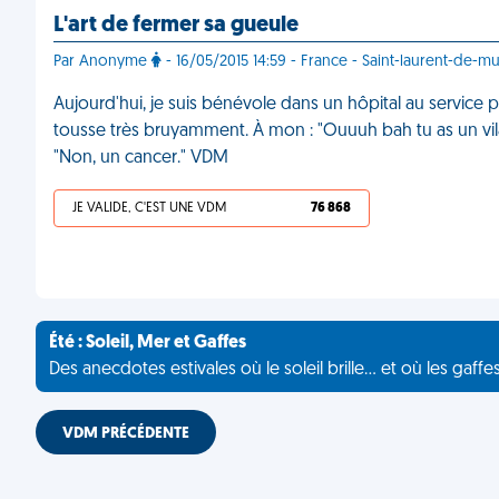
L'art de fermer sa gueule
Par Anonyme
- 16/05/2015 14:59 - France - Saint-laurent-de-m
Aujourd'hui, je suis bénévole dans un hôpital au service péd
tousse très bruyamment. À mon : "Ouuuh bah tu as un vila
"Non, un cancer." VDM
JE VALIDE, C'EST UNE VDM
76 868
Été : Soleil, Mer et Gaffes
Des anecdotes estivales où le soleil brille... et où les gaffe
VDM PRÉCÉDENTE