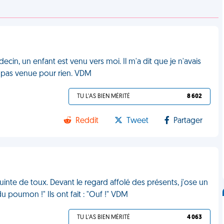
decin, un enfant est venu vers moi. Il m'a dit que je n'avais
s pas venue pour rien. VDM
TU L'AS BIEN MÉRITÉ
8 602
Reddit
Tweet
Partager
quinte de toux. Devant le regard affolé des présents, j'ose un
du poumon !" Ils ont fait : "Ouf !" VDM
TU L'AS BIEN MÉRITÉ
4 063