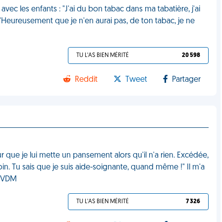
vec les enfants : "J'ai du bon tabac dans ma tabatière, j'ai
 "Heureusement que je n'en aurai pas, de ton tabac, je ne
TU L'AS BIEN MÉRITÉ
20 598
Reddit
Tweet
Partager
ur que je lui mette un pansement alors qu'il n'a rien. Excédée,
esoin. Tu sais que je suis aide-soignante, quand même !" Il m'a
" VDM
TU L'AS BIEN MÉRITÉ
7 326