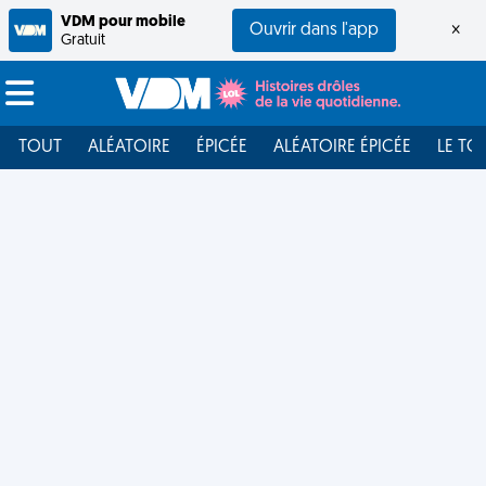
VDM pour mobile
Ouvrir dans l'app
×
Gratuit
TOUT
ALÉATOIRE
ÉPICÉE
ALÉATOIRE ÉPICÉE
LE TO