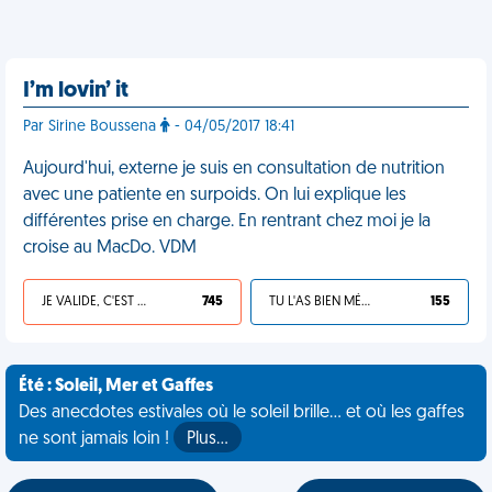
I’m lovin’ it
Par Sirine Boussena
- 04/05/2017 18:41
Aujourd'hui, externe je suis en consultation de nutrition
avec une patiente en surpoids. On lui explique les
différentes prise en charge. En rentrant chez moi je la
croise au MacDo. VDM
JE VALIDE, C'EST UNE VDM
745
TU L'AS BIEN MÉRITÉ
155
Été : Soleil, Mer et Gaffes
Des anecdotes estivales où le soleil brille... et où les gaffes
ne sont jamais loin !
Plus…