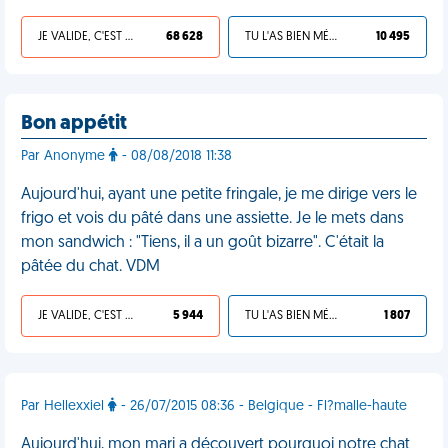
JE VALIDE, C'EST UNE VDM
68 628
TU L'AS BIEN MÉRITÉ
10 495
Bon appétit
Par Anonyme
- 08/08/2018 11:38
Aujourd'hui, ayant une petite fringale, je me dirige vers le
frigo et vois du pâté dans une assiette. Je le mets dans
mon sandwich : "Tiens, il a un goût bizarre". C'était la
pâtée du chat. VDM
JE VALIDE, C'EST UNE VDM
5 944
TU L'AS BIEN MÉRITÉ
1 807
Par Hellexxiel
- 26/07/2015 08:36 - Belgique - Fl?malle-haute
Aujourd'hui, mon mari a découvert pourquoi notre chat