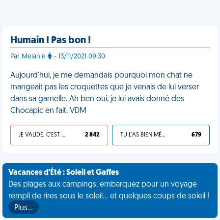
Humain ! Pas bon !
Par Melanie
- 13/11/2021 09:30
Aujourd'hui, je me demandais pourquoi mon chat ne
mangeait pas les croquettes que je venais de lui verser
dans sa gamelle. Ah ben oui, je lui avais donné des
Chocapic en fait. VDM
JE VALIDE, C'EST UNE VDM
2 842
TU L'AS BIEN MÉRITÉ
679
Vacances d'Été : Soleil et Gaffes
Des plages aux campings, embarquez pour un voyage
rempli de rires sous le soleil... et quelques coups de soleil !
Plus…