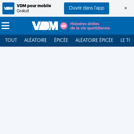
VDM pour mobile
Ouvrir dans l'app
×
Gratuit
TOUT
ALÉATOIRE
ÉPICÉE
ALÉATOIRE ÉPICÉE
LE TO