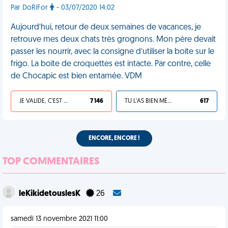
Par DoRiFor
- 03/07/2020 14:02
Aujourd’hui, retour de deux semaines de vacances, je
retrouve mes deux chats très grognons. Mon père devait
passer les nourrir, avec la consigne d’utiliser la boite sur le
frigo. La boite de croquettes est intacte. Par contre, celle
de Chocapic est bien entamée. VDM
JE VALIDE, C'EST UNE VDM
7 146
TU L'AS BIEN MÉRITÉ
617
ENCORE, ENCORE !
TOP COMMENTAIRES
leKikidetouslesK
26
samedi 13 novembre 2021 11:00