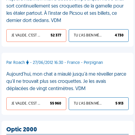
sort continuellement ses croquettes de la gamelle pour
les étaler partout. À l'instar de Picsou et ses billets, ce
dernier dort dedans. VDM
JE VALIDE, C'EST UNE VDM
52 377
TU L'AS BIEN MÉRITÉ
4 730
Par Roach
- 27/06/2012 16:30 - France - Perpignan
Aujourd'hui, mon chat a miaulé jusqu'à me réveiller parce
qu'il ne trouvait plus ses croquettes. Je les avais
déplacées de vingt centimètres. VDM
JE VALIDE, C'EST UNE VDM
55 960
TU L'AS BIEN MÉRITÉ
5 913
Optic 2000