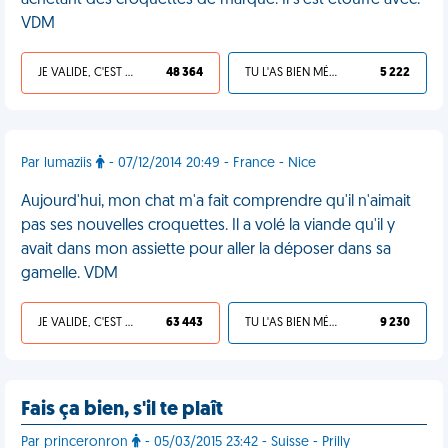
achetant des croquettes de marque. Il s'est étouffé avec.
VDM
JE VALIDE, C'EST UNE VDM
48 364
TU L'AS BIEN MÉRITÉ
5 222
Par lumaziis
- 07/12/2014 20:49 - France - Nice
Aujourd'hui, mon chat m'a fait comprendre qu'il n'aimait
pas ses nouvelles croquettes. Il a volé la viande qu'il y
avait dans mon assiette pour aller la déposer dans sa
gamelle. VDM
JE VALIDE, C'EST UNE VDM
63 443
TU L'AS BIEN MÉRITÉ
9 230
Fais ça bien, s'il te plaît
Par princeronron
- 05/03/2015 23:42 - Suisse - Prilly