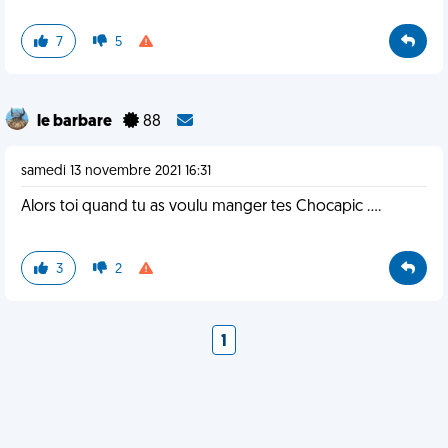
7
5
le barbare
88
samedi 13 novembre 2021 16:31
Alors toi quand tu as voulu manger tes Chocapic ....
3
2
1