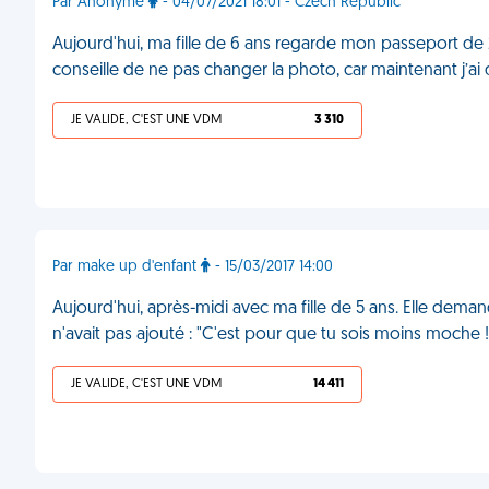
Par Anonyme
- 04/07/2021 18:01 - Czech Republic
Aujourd'hui, ma fille de 6 ans regarde mon passeport de 2
conseille de ne pas changer la photo, car maintenant j’a
JE VALIDE, C'EST UNE VDM
3 310
Par make up d'enfant
- 15/03/2017 14:00
Aujourd'hui, après-midi avec ma fille de 5 ans. Elle deman
n'avait pas ajouté : "C'est pour que tu sois moins moche
JE VALIDE, C'EST UNE VDM
14 411