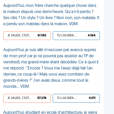
Aujourd'hui, mon frère cherche quelque chose dans
la maison depuis une demi-heure. Qu'a-t-il perdu ?
Ses clés ? Un stylo ? Un livre ? Non non, son matelas. Il
a perdu son matelas dans la maison. VDM
JE VALIDE, C'EST UNE VDM
61 392
TU L'AS BIEN MÉRITÉ
4 364
Aujourd'hui, je suis allé m'excuser par avance auprès
de mon prof car je ne pourrai pas assister au TP de
vendredi, ma grand-mère étant décédée. Ce à quoi il
me répond : "Encore ? Vous me l'avez déjà fait l'an
dernier, ce coup-là ! Mais vous avez combien de
grands-mères ?" J'en avais deux, comme tout le
monde... VDM
JE VALIDE, C'EST UNE VDM
117 278
TU L'AS BIEN MÉRITÉ
4 071
Aujourd'hui, étudiant en école d'architecture, je viens