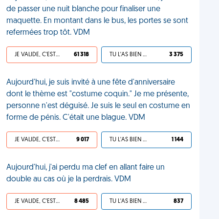
de passer une nuit blanche pour finaliser une
maquette. En montant dans le bus, les portes se sont
refermées trop tôt. VDM
JE VALIDE, C'EST UNE VDM
61 318
TU L'AS BIEN MÉRITÉ
3 375
Aujourd'hui, je suis invité à une fête d'anniversaire
dont le thème est "costume coquin." Je me présente,
personne n'est déguisé. Je suis le seul en costume en
forme de pénis. C'était une blague. VDM
JE VALIDE, C'EST UNE VDM
9 017
TU L'AS BIEN MÉRITÉ
1 144
Aujourd'hui, j'ai perdu ma clef en allant faire un
double au cas où je la perdrais. VDM
JE VALIDE, C'EST UNE VDM
8 485
TU L'AS BIEN MÉRITÉ
837