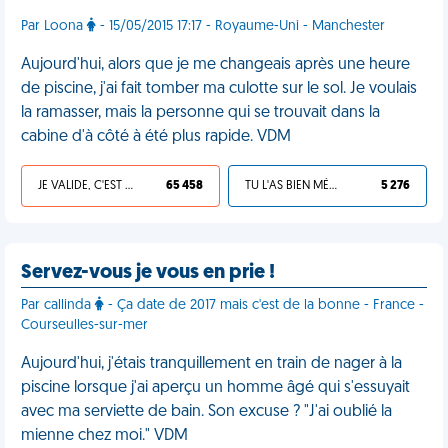
Par Loona
- 15/05/2015 17:17 - Royaume-Uni - Manchester
Aujourd'hui, alors que je me changeais après une heure
de piscine, j'ai fait tomber ma culotte sur le sol. Je voulais
la ramasser, mais la personne qui se trouvait dans la
cabine d'à côté à été plus rapide. VDM
JE VALIDE, C'EST UNE VDM
65 458
TU L'AS BIEN MÉRITÉ
5 276
Servez-vous je vous en prie !
Par callinda
- Ça date de 2017 mais c'est de la bonne - France -
Courseulles-sur-mer
Aujourd'hui, j'étais tranquillement en train de nager à la
piscine lorsque j'ai aperçu un homme âgé qui s'essuyait
avec ma serviette de bain. Son excuse ? "J'ai oublié la
mienne chez moi." VDM