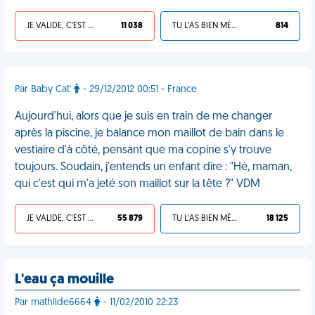
JE VALIDE, C'EST UNE VDM
11 038
TU L'AS BIEN MÉRITÉ
814
Par Baby Cat'
- 29/12/2012 00:51 - France
Aujourd'hui, alors que je suis en train de me changer
après la piscine, je balance mon maillot de bain dans le
vestiaire d'à côté, pensant que ma copine s'y trouve
toujours. Soudain, j'entends un enfant dire : "Hé, maman,
qui c'est qui m'a jeté son maillot sur la tête ?" VDM
JE VALIDE, C'EST UNE VDM
55 879
TU L'AS BIEN MÉRITÉ
18 125
L'eau ça mouille
Par mathilde6664
- 11/02/2010 22:23