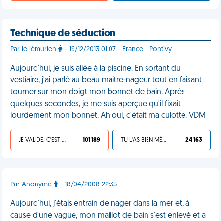
Technique de séduction
Par le lémurien
- 19/12/2013 01:07 - France - Pontivy
Aujourd'hui, je suis allée à la piscine. En sortant du
vestiaire, j'ai parlé au beau maitre-nageur tout en faisant
tourner sur mon doigt mon bonnet de bain. Après
quelques secondes, je me suis aperçue qu'il fixait
lourdement mon bonnet. Ah oui, c'était ma culotte. VDM
JE VALIDE, C'EST UNE VDM
101 189
TU L'AS BIEN MÉRITÉ
24 163
Par Anonyme
- 18/04/2008 22:35
Aujourd'hui, j'étais entrain de nager dans la mer et, à
cause d'une vague, mon maillot de bain s'est enlevé et a