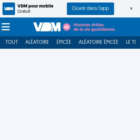
VDM pour mobile
Ouvrir dans l'app
×
Gratuit
TOUT
ALÉATOIRE
ÉPICÉE
ALÉATOIRE ÉPICÉE
LE TO