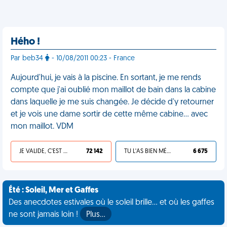
Hého !
Par beb34
- 10/08/2011 00:23 - France
Aujourd'hui, je vais à la piscine. En sortant, je me rends
compte que j'ai oublié mon maillot de bain dans la cabine
dans laquelle je me suis changée. Je décide d'y retourner
et je vois une dame sortir de cette même cabine... avec
mon maillot. VDM
JE VALIDE, C'EST UNE VDM
72 142
TU L'AS BIEN MÉRITÉ
6 675
Été : Soleil, Mer et Gaffes
Des anecdotes estivales où le soleil brille... et où les gaffes
ne sont jamais loin !
Plus…