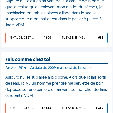
Aujourd’hui, c’est en arrivant dans la cabine de la piscine
que je réalise qu’en enlevant mon maillot du séchoir, j’ai
machinalement mis les pinces à linge dans le sac. Je
suppose que mon maillot est dans le panier à pinces à
linge. VDM
JE VALIDE, C'EST UNE VDM
4 600
TU L'AS BIEN MÉRITÉ
682
Fais comme chez toi
Par Audi291
- Ça date de 2009 mais c'est de la bonne
Aujourd'hui, je suis allée à la piscine. Alors que j'allais sortir
de l'eau, j'ai vu un homme prendre ma serviette de bain,
déposée sur une barrière en arrivant, se moucher dedans
et repartir. VDM
JE VALIDE, C'EST UNE VDM
64 853
TU L'AS BIEN MÉRITÉ
3 330