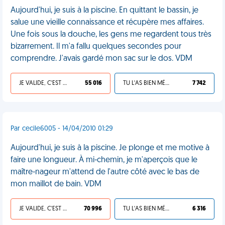
Aujourd'hui, je suis à la piscine. En quittant le bassin, je
salue une vieille connaissance et récupère mes affaires.
Une fois sous la douche, les gens me regardent tous très
bizarrement. Il m'a fallu quelques secondes pour
comprendre. J'avais gardé mon sac sur le dos. VDM
JE VALIDE, C'EST UNE VDM
55 016
TU L'AS BIEN MÉRITÉ
7 742
Par cecile6005 - 14/04/2010 01:29
Aujourd'hui, je suis à la piscine. Je plonge et me motive à
faire une longueur. À mi-chemin, je m'aperçois que le
maître-nageur m'attend de l'autre côté avec le bas de
mon maillot de bain. VDM
JE VALIDE, C'EST UNE VDM
70 996
TU L'AS BIEN MÉRITÉ
6 316