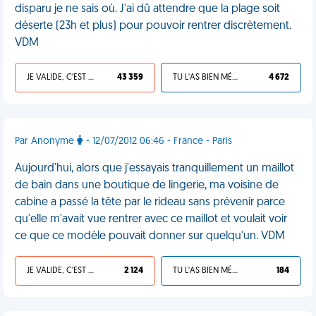
disparu je ne sais où. J'ai dû attendre que la plage soit
déserte (23h et plus) pour pouvoir rentrer discrètement.
VDM
JE VALIDE, C'EST UNE VDM
43 359
TU L'AS BIEN MÉRITÉ
4 672
Par Anonyme
- 12/07/2012 06:46 - France - Paris
Aujourd'hui, alors que j'essayais tranquillement un maillot
de bain dans une boutique de lingerie, ma voisine de
cabine a passé la tête par le rideau sans prévenir parce
qu'elle m'avait vue rentrer avec ce maillot et voulait voir
ce que ce modèle pouvait donner sur quelqu'un. VDM
JE VALIDE, C'EST UNE VDM
2 124
TU L'AS BIEN MÉRITÉ
184