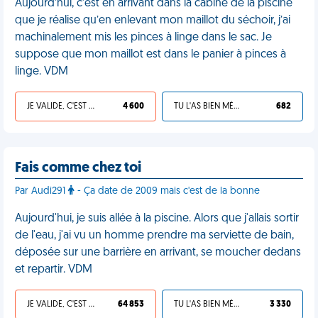
Aujourd’hui, c’est en arrivant dans la cabine de la piscine
que je réalise qu’en enlevant mon maillot du séchoir, j’ai
machinalement mis les pinces à linge dans le sac. Je
suppose que mon maillot est dans le panier à pinces à
linge. VDM
JE VALIDE, C'EST UNE VDM
4 600
TU L'AS BIEN MÉRITÉ
682
Fais comme chez toi
Par Audi291
- Ça date de 2009 mais c'est de la bonne
Aujourd'hui, je suis allée à la piscine. Alors que j'allais sortir
de l'eau, j'ai vu un homme prendre ma serviette de bain,
déposée sur une barrière en arrivant, se moucher dedans
et repartir. VDM
JE VALIDE, C'EST UNE VDM
64 853
TU L'AS BIEN MÉRITÉ
3 330