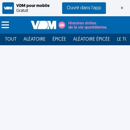
VDM pour mobile
Ouvrir dans l'app
×
Gratuit
TOUT
ALÉATOIRE
ÉPICÉE
ALÉATOIRE ÉPICÉE
LE TO