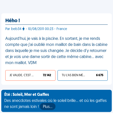
Hého !
Par beb34
- 10/08/2011 00:23 - France
Aujourd'hui, je vais à la piscine. En sortant, je me rends
compte que j'ai oublié mon maillot de bain dans la cabine
dans laquelle je me suis changée. Je décide d'y retourner
et je vois une dame sortir de cette même cabine... avec
mon maillot. VDM
JE VALIDE, C'EST UNE VDM
72 142
TU L'AS BIEN MÉRITÉ
6 675
Été : Soleil, Mer et Gaffes
Des anecdotes estivales où le soleil brille... et où les gaffes
ne sont jamais loin !
Plus…