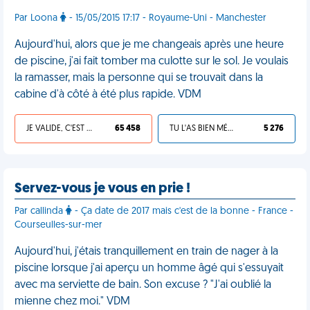
Par Loona
- 15/05/2015 17:17 - Royaume-Uni - Manchester
Aujourd'hui, alors que je me changeais après une heure
de piscine, j'ai fait tomber ma culotte sur le sol. Je voulais
la ramasser, mais la personne qui se trouvait dans la
cabine d'à côté à été plus rapide. VDM
JE VALIDE, C'EST UNE VDM
65 458
TU L'AS BIEN MÉRITÉ
5 276
Servez-vous je vous en prie !
Par callinda
- Ça date de 2017 mais c'est de la bonne - France -
Courseulles-sur-mer
Aujourd'hui, j'étais tranquillement en train de nager à la
piscine lorsque j'ai aperçu un homme âgé qui s'essuyait
avec ma serviette de bain. Son excuse ? "J'ai oublié la
mienne chez moi." VDM