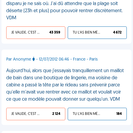
disparu je ne sais où. J'ai dû attendre que la plage soit
déserte (23h et plus) pour pouvoir rentrer discrètement.
VDM
JE VALIDE, C'EST UNE VDM
43 359
TU L'AS BIEN MÉRITÉ
4 672
Par Anonyme
- 12/07/2012 06:46 - France - Paris
Aujourd'hui, alors que j'essayais tranquillement un maillot
de bain dans une boutique de lingerie, ma voisine de
cabine a passé la tête par le rideau sans prévenir parce
qu'elle m'avait vue rentrer avec ce maillot et voulait voir
ce que ce modèle pouvait donner sur quelqu'un. VDM
JE VALIDE, C'EST UNE VDM
2 124
TU L'AS BIEN MÉRITÉ
184