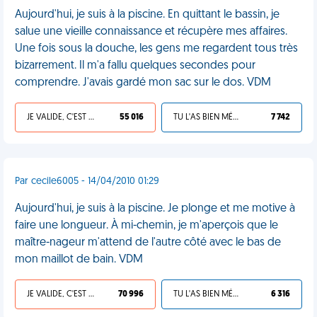
Aujourd'hui, je suis à la piscine. En quittant le bassin, je
salue une vieille connaissance et récupère mes affaires.
Une fois sous la douche, les gens me regardent tous très
bizarrement. Il m'a fallu quelques secondes pour
comprendre. J'avais gardé mon sac sur le dos. VDM
JE VALIDE, C'EST UNE VDM
55 016
TU L'AS BIEN MÉRITÉ
7 742
Par cecile6005 - 14/04/2010 01:29
Aujourd'hui, je suis à la piscine. Je plonge et me motive à
faire une longueur. À mi-chemin, je m'aperçois que le
maître-nageur m'attend de l'autre côté avec le bas de
mon maillot de bain. VDM
JE VALIDE, C'EST UNE VDM
70 996
TU L'AS BIEN MÉRITÉ
6 316