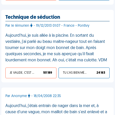
Technique de séduction
Par le lémurien
- 19/12/2013 01:07 - France - Pontivy
Aujourd'hui, je suis allée à la piscine. En sortant du
vestiaire, j'ai parlé au beau maitre-nageur tout en faisant
tourner sur mon doigt mon bonnet de bain. Après
quelques secondes, je me suis aperçue qu'il fixait
lourdement mon bonnet. Ah oui, c'était ma culotte. VDM
JE VALIDE, C'EST UNE VDM
101 189
TU L'AS BIEN MÉRITÉ
24 163
Par Anonyme
- 18/04/2008 22:35
Aujourd'hui, j'étais entrain de nager dans la mer et, à
cause d'une vague, mon maillot de bain s'est enlevé et a