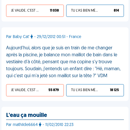
JE VALIDE, C'EST UNE VDM
11 038
TU L'AS BIEN MÉRITÉ
814
Par Baby Cat'
- 29/12/2012 00:51 - France
Aujourd'hui, alors que je suis en train de me changer
après la piscine, je balance mon maillot de bain dans le
vestiaire d'à côté, pensant que ma copine s'y trouve
toujours. Soudain, j'entends un enfant dire : "Hé, maman,
qui c'est qui m'a jeté son maillot sur la tête ?" VDM
JE VALIDE, C'EST UNE VDM
55 879
TU L'AS BIEN MÉRITÉ
18 125
L'eau ça mouille
Par mathilde6664
- 11/02/2010 22:23