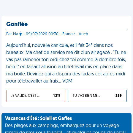
Gonflée
Par Na
- 09/07/2026 00:30 - France - Auch
Aujourd'hui, nouvelle canicule, et il fait 34° dans nos
bureaux. Ma chef de service me dit d'un air agacé : "Tu ne
vas pas ramener ton ordi chez toi comme la dernière fois,
hein !" en faisant allusion au télétravail mis en place dans
ma boîte. Devinez qui a disparu des radars cet après-midi
pour télétravailler au frais… VDM
JE VALIDE, C'EST UNE VDM
1 217
TU L'AS BIEN MÉRITÉ
289
Vacances d'Été : Soleil et Gaffes
Des plages aux campings, embarquez pour un voyage