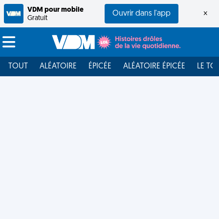
VDM pour mobile
Ouvrir dans l'app
×
Gratuit
TOUT
ALÉATOIRE
ÉPICÉE
ALÉATOIRE ÉPICÉE
LE TO