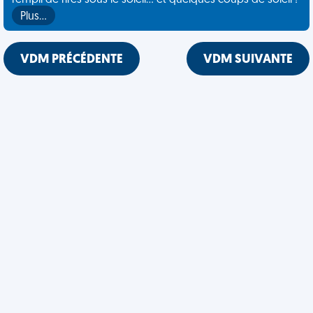
rempli de rires sous le soleil... et quelques coups de soleil !
Plus…
VDM PRÉCÉDENTE
VDM SUIVANTE