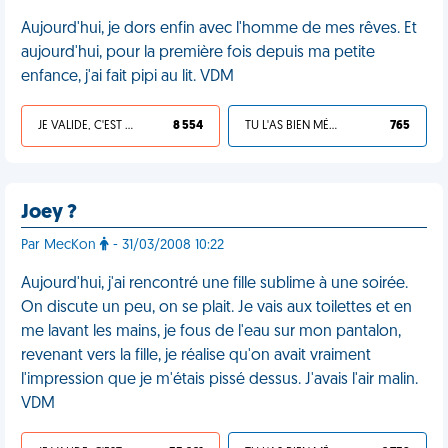
Aujourd'hui, je dors enfin avec l'homme de mes rêves. Et
aujourd'hui, pour la première fois depuis ma petite
enfance, j'ai fait pipi au lit. VDM
JE VALIDE, C'EST UNE VDM
8 554
TU L'AS BIEN MÉRITÉ
765
Joey ?
Par MecKon
- 31/03/2008 10:22
Aujourd'hui, j'ai rencontré une fille sublime à une soirée.
On discute un peu, on se plait. Je vais aux toilettes et en
me lavant les mains, je fous de l'eau sur mon pantalon,
revenant vers la fille, je réalise qu'on avait vraiment
l'impression que je m'étais pissé dessus. J'avais l'air malin.
VDM