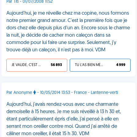
Par Titi - 01/07/2008 11:52
Aujourd'hui, je me réveille chez ma copine, nous formons
notre premier grand amour. C'est la première fois que je
dors chez elle depuis plus d'un an. Encore sous le charme
la nuit, je décide de cacher mon caleçon dans sa
commode pour lui faire une surprise. Seulement, j'y
trouve déjà un caleçon, il n'est pas à moi. VDM
JE VALIDE, C'EST UNE VDM
56 893
TU L'AS BIEN MÉRITÉ
4 999
Par Anonyme
- 10/05/2014 13:53 - France - Lantenne-verti
Aujourd'hui, j'avais rendez-vous avec une charmante
demoiselle à 15 heures. Je me suis réveillé à 13 h 30 et,
étant particulièrement épris d'elle, j'ai pensé à elle en
serrant mon oreiller contre moi. Quand j'ai arrêté de
câliner mon oreiller, il était 15 h 30. VDM