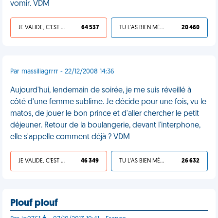
vomir. VDM
JE VALIDE, C'EST UNE VDM
64 537
TU L'AS BIEN MÉRITÉ
20 460
Par massiliagrrrr - 22/12/2008 14:36
Aujourd'hui, lendemain de soirée, je me suis réveillé à
côté d'une femme sublime. Je décide pour une fois, vu le
matos, de jouer le bon prince et d'aller chercher le petit
déjeuner. Retour de la boulangerie, devant l'interphone,
elle s'appelle comment déjà ? VDM
JE VALIDE, C'EST UNE VDM
46 349
TU L'AS BIEN MÉRITÉ
26 632
Plouf plouf