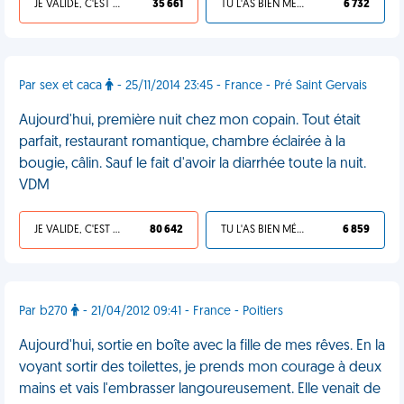
JE VALIDE, C'EST UNE VDM
35 661
TU L'AS BIEN MÉRITÉ
6 732
Par sex et caca
- 25/11/2014 23:45 - France - Pré Saint Gervais
Aujourd'hui, première nuit chez mon copain. Tout était
parfait, restaurant romantique, chambre éclairée à la
bougie, câlin. Sauf le fait d'avoir la diarrhée toute la nuit.
VDM
JE VALIDE, C'EST UNE VDM
80 642
TU L'AS BIEN MÉRITÉ
6 859
Par b270
- 21/04/2012 09:41 - France - Poitiers
Aujourd'hui, sortie en boîte avec la fille de mes rêves. En la
voyant sortir des toilettes, je prends mon courage à deux
mains et vais l'embrasser langoureusement. Elle venait de