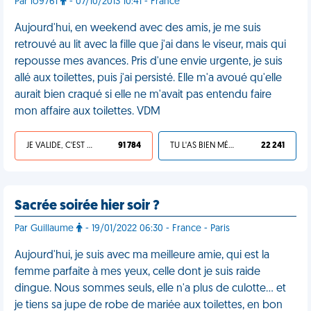
Par lo9761
- 07/10/2013 10:41 - France
Aujourd'hui, en weekend avec des amis, je me suis
retrouvé au lit avec la fille que j'ai dans le viseur, mais qui
repousse mes avances. Pris d'une envie urgente, je suis
allé aux toilettes, puis j'ai persisté. Elle m'a avoué qu'elle
aurait bien craqué si elle ne m'avait pas entendu faire
mon affaire aux toilettes. VDM
JE VALIDE, C'EST UNE VDM
91 784
TU L'AS BIEN MÉRITÉ
22 241
Sacrée soirée hier soir ?
Par Guillaume
- 19/01/2022 06:30 - France - Paris
Aujourd'hui, je suis avec ma meilleure amie, qui est la
femme parfaite à mes yeux, celle dont je suis raide
dingue. Nous sommes seuls, elle n'a plus de culotte… et
je tiens sa jupe de robe de mariée aux toilettes, en bon