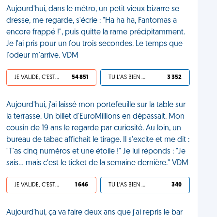
Aujourd'hui, dans le métro, un petit vieux bizarre se
dresse, me regarde, s'écrie : "Ha ha ha, Fantomas a
encore frappé !", puis quitte la rame précipitamment.
Je l'ai pris pour un fou trois secondes. Le temps que
l'odeur m'arrive. VDM
JE VALIDE, C'EST UNE VDM
54 851
TU L'AS BIEN MÉRITÉ
3 352
Aujourd'hui, j'ai laissé mon portefeuille sur la table sur
la terrasse. Un billet d'EuroMillions en dépassait. Mon
cousin de 19 ans le regarde par curiosité. Au loin, un
bureau de tabac affichait le tirage. Il s'excite et me dit :
"T'as cinq numéros et une étoile !" Je lui réponds : "Je
sais… mais c'est le ticket de la semaine dernière." VDM
JE VALIDE, C'EST UNE VDM
1 646
TU L'AS BIEN MÉRITÉ
340
Aujourd'hui, ça va faire deux ans que j'ai repris le bar