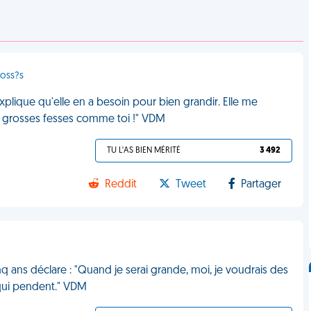
foss?s
explique qu'elle en a besoin pour bien grandir. Elle me
e grosses fesses comme toi !" VDM
TU L'AS BIEN MÉRITÉ
3 492
Reddit
Tweet
Partager
inq ans déclare : "Quand je serai grande, moi, je voudrais des
qui pendent." VDM