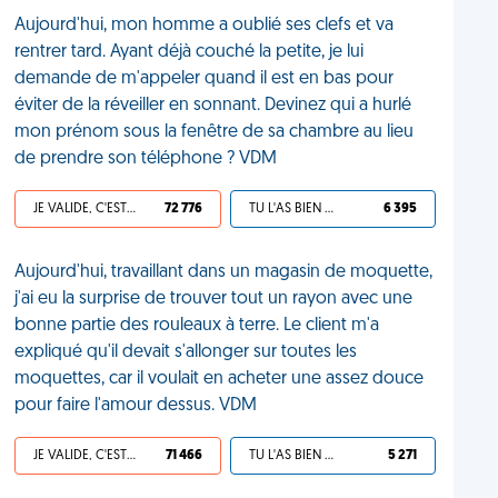
Aujourd'hui, mon homme a oublié ses clefs et va
rentrer tard. Ayant déjà couché la petite, je lui
demande de m'appeler quand il est en bas pour
éviter de la réveiller en sonnant. Devinez qui a hurlé
mon prénom sous la fenêtre de sa chambre au lieu
de prendre son téléphone ? VDM
JE VALIDE, C'EST UNE VDM
72 776
TU L'AS BIEN MÉRITÉ
6 395
Aujourd'hui, travaillant dans un magasin de moquette,
j'ai eu la surprise de trouver tout un rayon avec une
bonne partie des rouleaux à terre. Le client m'a
expliqué qu'il devait s'allonger sur toutes les
moquettes, car il voulait en acheter une assez douce
pour faire l'amour dessus. VDM
JE VALIDE, C'EST UNE VDM
71 466
TU L'AS BIEN MÉRITÉ
5 271