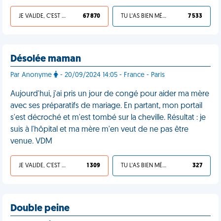
JE VALIDE, C'EST UNE VDM
67 870
TU L'AS BIEN MÉRITÉ
7 533
Désolée maman
Par Anonyme
- 20/09/2024 14:05 - France - Paris
Aujourd'hui, j'ai pris un jour de congé pour aider ma mère
avec ses préparatifs de mariage. En partant, mon portail
s'est décroché et m'est tombé sur la cheville. Résultat : je
suis à l'hôpital et ma mère m'en veut de ne pas être
venue. VDM
JE VALIDE, C'EST UNE VDM
1 309
TU L'AS BIEN MÉRITÉ
327
Double peine