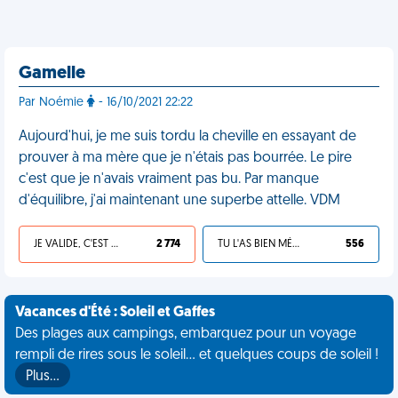
Gamelle
Par Noémie
- 16/10/2021 22:22
Aujourd'hui, je me suis tordu la cheville en essayant de
prouver à ma mère que je n'étais pas bourrée. Le pire
c'est que je n'avais vraiment pas bu. Par manque
d'équilibre, j'ai maintenant une superbe attelle. VDM
JE VALIDE, C'EST UNE VDM
2 774
TU L'AS BIEN MÉRITÉ
556
Vacances d'Été : Soleil et Gaffes
Des plages aux campings, embarquez pour un voyage
rempli de rires sous le soleil... et quelques coups de soleil !
Plus…