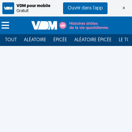
VDM pour mobile
Ouvrir dans l'app
×
Gratuit
TOUT
ALÉATOIRE
ÉPICÉE
ALÉATOIRE ÉPICÉE
LE TO