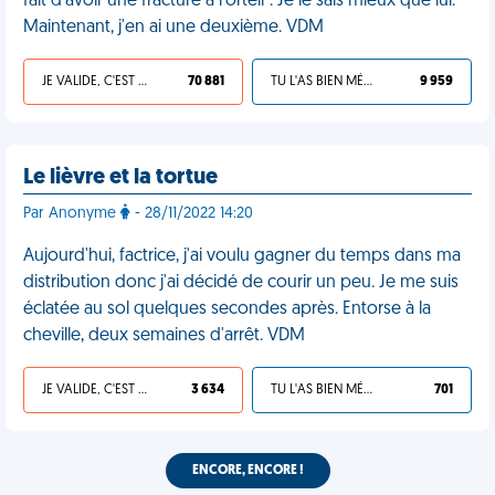
fait d'avoir une fracture à l'orteil". Je le sais mieux que lui.
Maintenant, j'en ai une deuxième. VDM
JE VALIDE, C'EST UNE VDM
70 881
TU L'AS BIEN MÉRITÉ
9 959
Le lièvre et la tortue
Par Anonyme
- 28/11/2022 14:20
Aujourd'hui, factrice, j'ai voulu gagner du temps dans ma
distribution donc j'ai décidé de courir un peu. Je me suis
éclatée au sol quelques secondes après. Entorse à la
cheville, deux semaines d'arrêt. VDM
JE VALIDE, C'EST UNE VDM
3 634
TU L'AS BIEN MÉRITÉ
701
ENCORE, ENCORE !