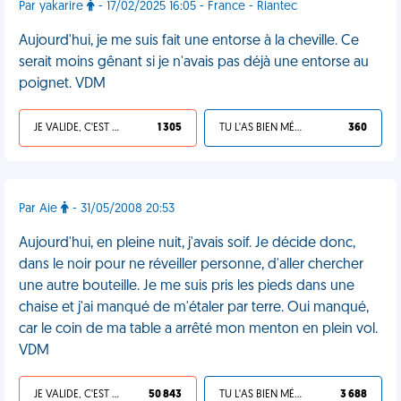
Par yakarire
- 17/02/2025 16:05 - France - Riantec
Aujourd'hui, je me suis fait une entorse à la cheville. Ce
serait moins gênant si je n'avais pas déjà une entorse au
poignet. VDM
JE VALIDE, C'EST UNE VDM
1 305
TU L'AS BIEN MÉRITÉ
360
Par Aie
- 31/05/2008 20:53
Aujourd'hui, en pleine nuit, j'avais soif. Je décide donc,
dans le noir pour ne réveiller personne, d'aller chercher
une autre bouteille. Je me suis pris les pieds dans une
chaise et j'ai manqué de m'étaler par terre. Oui manqué,
car le coin de ma table a arrêté mon menton en plein vol.
VDM
JE VALIDE, C'EST UNE VDM
50 843
TU L'AS BIEN MÉRITÉ
3 688