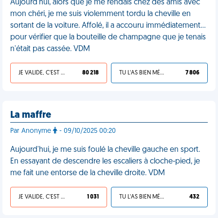
Aujourd'hui, alors que je me rendais chez des amis avec
mon chéri, je me suis violemment tordu la cheville en
sortant de la voiture. Affolé, il a accouru immédiatement…
pour vérifier que la bouteille de champagne que je tenais
n'était pas cassée. VDM
JE VALIDE, C'EST UNE VDM
80 218
TU L'AS BIEN MÉRITÉ
7 806
La maffre
Par Anonyme
- 09/10/2025 00:20
Aujourd'hui, je me suis foulé la cheville gauche en sport.
En essayant de descendre les escaliers à cloche-pied, je
me fait une entorse de la cheville droite. VDM
JE VALIDE, C'EST UNE VDM
1 031
TU L'AS BIEN MÉRITÉ
432