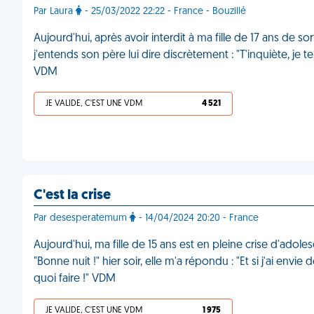
Par Laura
- 25/03/2022 22:22 - France - Bouzillé
Aujourd'hui, après avoir interdit à ma fille de 17 ans de sor
j'entends son père lui dire discrètement : "T'inquiète, je te
VDM
JE VALIDE, C'EST UNE VDM
4 521
C'est la crise
Par desesperatemum
- 14/04/2024 20:20 - France
Aujourd'hui, ma fille de 15 ans est en pleine crise d'adole
"Bonne nuit !" hier soir, elle m'a répondu : "Et si j'ai env
quoi faire !" VDM
JE VALIDE, C'EST UNE VDM
1 975