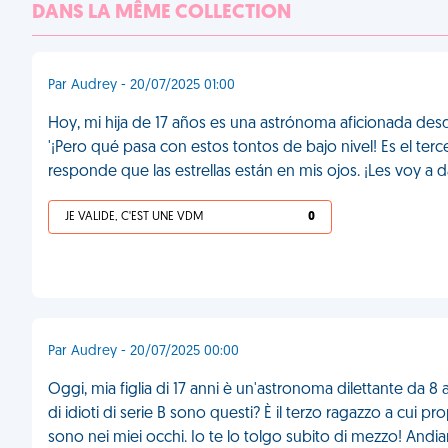
DANS LA MÊME COLLECTION
Par Audrey - 20/07/2025 01:00
Hoy, mi hija de 17 años es una astrónoma aficionada desd
'¡Pero qué pasa con estos tontos de bajo nivel! Es el terc
responde que las estrellas están en mis ojos. ¡Les voy a d
JE VALIDE, C'EST UNE VDM
0
Par Audrey - 20/07/2025 00:00
Oggi, mia figlia di 17 anni è un'astronoma dilettante da 8 
di idioti di serie B sono questi? È il terzo ragazzo a cui p
sono nei miei occhi. Io te lo tolgo subito di mezzo! Andi