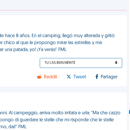
e hace 8 años. En el camping, llegó muy alterada y gritó:
er chico al que le propongo mirar las estrellas y me
ar una patada, yo! ¡Ya verás!' FML
TU L'AS BIEN MÉRITÉ
0
Reddit
Tweet
Partager
anni. Al campeggio, arriva molto irritata e urla: "Ma che cazzo
ropongo di guardare le stelle che mi risponde che le stelle
amo, dai!" FML