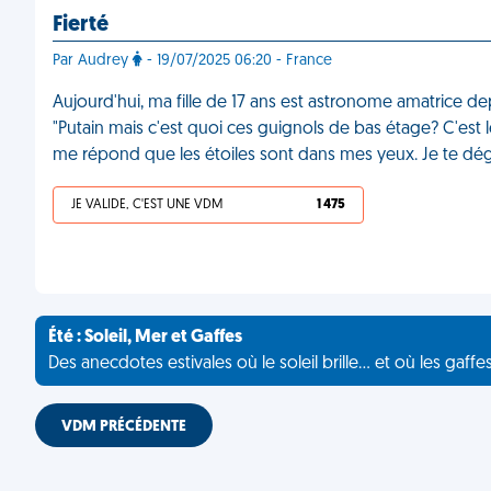
Fierté
Par Audrey
- 19/07/2025 06:20 - France
Aujourd'hui, ma fille de 17 ans est astronome amatrice dep
"Putain mais c'est quoi ces guignols de bas étage? C'est 
me répond que les étoiles sont dans mes yeux. Je te dég
JE VALIDE, C'EST UNE VDM
1 475
Été : Soleil, Mer et Gaffes
Des anecdotes estivales où le soleil brille... et où les gaffe
VDM PRÉCÉDENTE