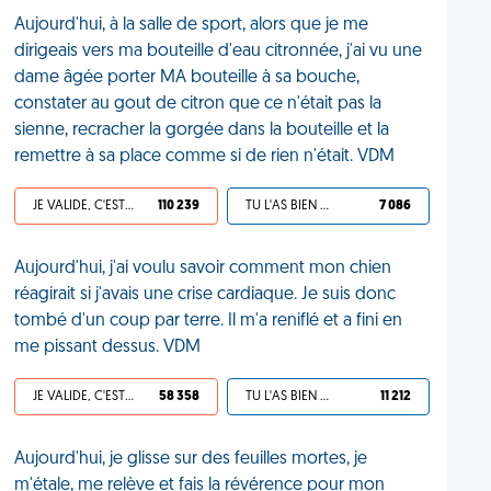
Aujourd'hui, à la salle de sport, alors que je me
dirigeais vers ma bouteille d'eau citronnée, j'ai vu une
dame âgée porter MA bouteille à sa bouche,
constater au gout de citron que ce n'était pas la
sienne, recracher la gorgée dans la bouteille et la
remettre à sa place comme si de rien n'était. VDM
JE VALIDE, C'EST UNE VDM
110 239
TU L'AS BIEN MÉRITÉ
7 086
Aujourd'hui, j'ai voulu savoir comment mon chien
réagirait si j'avais une crise cardiaque. Je suis donc
tombé d'un coup par terre. Il m'a reniflé et a fini en
me pissant dessus. VDM
JE VALIDE, C'EST UNE VDM
58 358
TU L'AS BIEN MÉRITÉ
11 212
Aujourd'hui, je glisse sur des feuilles mortes, je
m'étale, me relève et fais la révérence pour mon