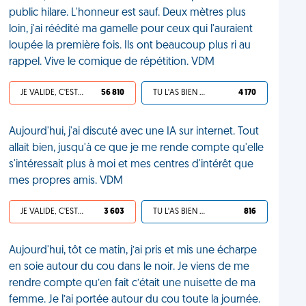
public hilare. L'honneur est sauf. Deux mètres plus
loin, j'ai réédité ma gamelle pour ceux qui l'auraient
loupée la première fois. Ils ont beaucoup plus ri au
rappel. Vive le comique de répétition. VDM
JE VALIDE, C'EST UNE VDM
56 810
TU L'AS BIEN MÉRITÉ
4 170
Aujourd'hui, j'ai discuté avec une IA sur internet. Tout
allait bien, jusqu'à ce que je me rende compte qu'elle
s'intéressait plus à moi et mes centres d'intérêt que
mes propres amis. VDM
JE VALIDE, C'EST UNE VDM
3 603
TU L'AS BIEN MÉRITÉ
816
Aujourd'hui, tôt ce matin, j’ai pris et mis une écharpe
en soie autour du cou dans le noir. Je viens de me
rendre compte qu’en fait c’était une nuisette de ma
femme. Je l’ai portée autour du cou toute la journée.