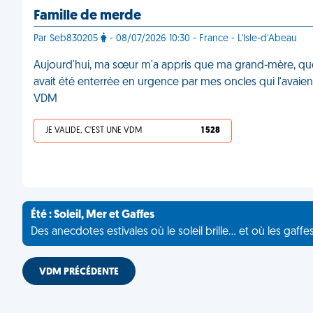
Famille de merde
Par Seb830205
- 08/07/2026 10:30 - France - L'Isle-d'Abeau
Aujourd'hui, ma sœur m'a appris que ma grand-mère, que j
avait été enterrée en urgence par mes oncles qui l'avaient 
VDM
JE VALIDE, C'EST UNE VDM
1 528
Été : Soleil, Mer et Gaffes
Des anecdotes estivales où le soleil brille... et où les gaffe
VDM PRÉCÉDENTE