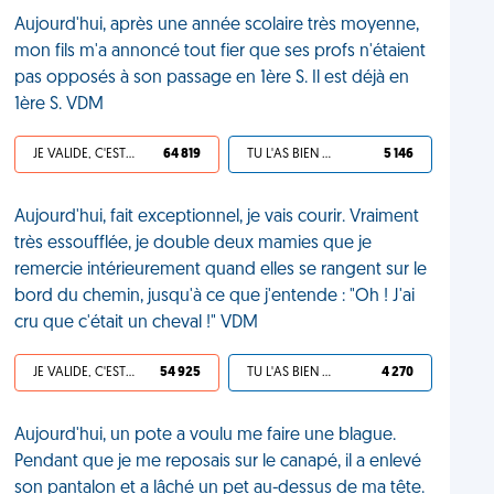
Aujourd'hui, après une année scolaire très moyenne,
mon fils m'a annoncé tout fier que ses profs n'étaient
pas opposés à son passage en 1ère S. Il est déjà en
1ère S. VDM
JE VALIDE, C'EST UNE VDM
64 819
TU L'AS BIEN MÉRITÉ
5 146
Aujourd'hui, fait exceptionnel, je vais courir. Vraiment
très essoufflée, je double deux mamies que je
remercie intérieurement quand elles se rangent sur le
bord du chemin, jusqu'à ce que j'entende : "Oh ! J'ai
cru que c'était un cheval !" VDM
JE VALIDE, C'EST UNE VDM
54 925
TU L'AS BIEN MÉRITÉ
4 270
Aujourd'hui, un pote a voulu me faire une blague.
Pendant que je me reposais sur le canapé, il a enlevé
son pantalon et a lâché un pet au-dessus de ma tête.