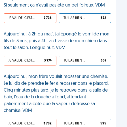
Si seulement ça n’avait pas été un pet foireux. VDM
JE VALIDE, C'EST UNE VDM
7 726
TU L'AS BIEN MÉRITÉ
572
Aujourd'hui, à 2h du mat', j'ai épongé le vomi de mon
fils de 3 ans, puis à 4h, la chiasse de mon chien dans
tout le salon. Longue nuit. VDM
JE VALIDE, C'EST UNE VDM
3 774
TU L'AS BIEN MÉRITÉ
357
Aujourd'hui, mon frère voulait repasser une chemise.
Je lui dis de prendre le fer à repasser dans le placard.
Cinq minutes plus tard, je le retrouve dans la salle de
bain, l’eau de la douche à fond, attendant
patiemment à côté que la vapeur défroisse sa
chemise. VDM
JE VALIDE, C'EST UNE VDM
3 782
TU L'AS BIEN MÉRITÉ
595