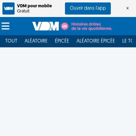
VDM pour mobile
Ouvrir dans l'app
×
Gratuit
TOUT
ALÉATOIRE
ÉPICÉE
ALÉATOIRE ÉPICÉE
LE TO