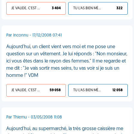
JE VALIDE, C'EST UNE VDM
3 404
TU L'AS BIEN MÉRITÉ
322
Par Inconnu - 17/12/2008 07:41
Aujourd'hui, un client vient vers moi et me pose une
question sur un vêtement. Je lui réponds : "Non monsieur,
ici vous êtes dans le rayon des femmes." Il me regarde et
me dit : "Je vais sortir mes seins, tu vas voir si je suis un
homme !" VDM
JE VALIDE, C'EST UNE VDM
59 058
TU L'AS BIEN MÉRITÉ
12 058
Par Thiemu - 03/05/2008 11:08
Aujourd'hui, au supermarché, la très grosse caissière me