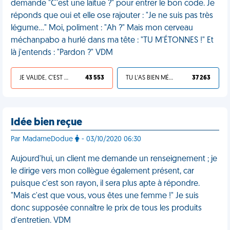
demande "C'est une laitue ?" pour entrer le bon code. Je
réponds que oui et elle ose rajouter : "Je ne suis pas très
légume..." Moi, poliment : "Ah ?" Mais mon cerveau
méchanpabo a hurlé dans ma tête : "TU M'ÉTONNES !" Et
là j'entends : "Pardon ?" VDM
JE VALIDE, C'EST UNE VDM
43 553
TU L'AS BIEN MÉRITÉ
37 263
Idée bien reçue
Par MadameDodue
- 03/10/2020 06:30
Aujourd'hui, un client me demande un renseignement ; je
le dirige vers mon collègue également présent, car
puisque c'est son rayon, il sera plus apte à répondre.
"Mais c'est que vous, vous êtes une femme !" Je suis
donc supposée connaître le prix de tous les produits
d'entretien. VDM