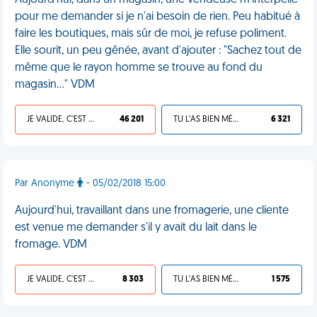
Aujourd'hui, dans un magasin, une vendeuse m'interpelle
pour me demander si je n'ai besoin de rien. Peu habitué à
faire les boutiques, mais sûr de moi, je refuse poliment.
Elle sourit, un peu gênée, avant d'ajouter : "Sachez tout de
même que le rayon homme se trouve au fond du
magasin..." VDM
JE VALIDE, C'EST UNE VDM
46 201
TU L'AS BIEN MÉRITÉ
6 321
Par Anonyme
- 05/02/2018 15:00
Aujourd'hui, travaillant dans une fromagerie, une cliente
est venue me demander s'il y avait du lait dans le
fromage. VDM
JE VALIDE, C'EST UNE VDM
8 303
TU L'AS BIEN MÉRITÉ
1 575