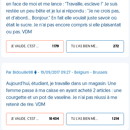
en face de moi et me lance : "Travaille, esclave !" Je suis
restée un peu bête et je lui ai répondu : "Je ne crois pas,
et d’abord… Bonjour." En fait elle voulait juste savoir où
était le sucre. Je n’ai pas encore compris si elle plaisantait
ou pas. VDM
JE VALIDE, C'EST UNE VDM
1 179
TU L'AS BIEN MÉRITÉ
272
Par Bidouille98
- 19/09/2017 09:27 - Belgium - Brussels
Aujourd'hui, étudiant, je travaille dans un magasin. Une
femme passe à ma caisse en ayant acheté 2 articles : une
courgette et un pot de vaseline. Je n'ai pas réussi à me
retenir de rire. VDM
JE VALIDE, C'EST UNE VDM
10 434
TU L'AS BIEN MÉRITÉ
1 214