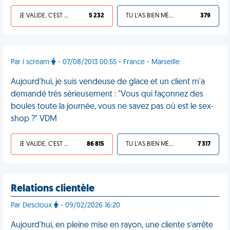
JE VALIDE, C'EST UNE VDM
5 232
TU L'AS BIEN MÉRITÉ
379
Par i scream
- 07/08/2013 00:55 - France - Marseille
Aujourd'hui, je suis vendeuse de glace et un client m'a
demandé très sérieusement : "Vous qui façonnez des
boules toute la journée, vous ne savez pas où est le sex-
shop ?" VDM
JE VALIDE, C'EST UNE VDM
86 815
TU L'AS BIEN MÉRITÉ
7 317
Relations clientèle
Par Descloux
- 09/02/2026 16:20
Aujourd'hui, en pleine mise en rayon, une cliente s’arrête