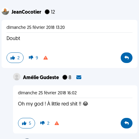
JeanCocotier
12
dimanche 25 février 2018 13:20
Doubt
2
9
Amélie Gudeste
8
dimanche 25 février 2018 16:02
Oh my god ! À little red shit !! 😂
5
2