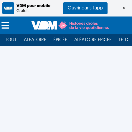
VDM pour mobile
Ouvrir dans l'app
×
Gratuit
TOUT
ALÉATOIRE
ÉPICÉE
ALÉATOIRE ÉPICÉE
LE TO