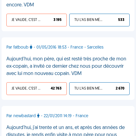
encore. VDM
JE VALIDE, C'EST UNE VDM
3 195
TU L'AS BIEN MÉRITÉ
533
Par fatboub
- 01/05/2016 18:53 - France - Sarcelles
Aujourd'hui, mon père, qui est resté très proche de mon
ex-copain, a invité ce dernier chez nous pour découvrir
avec lui mon nouveau copain. VDM
JE VALIDE, C'EST UNE VDM
42 763
TU L'AS BIEN MÉRITÉ
2 670
Par newbastard
- 22/01/2011 14:19 - France
Aujourd'hui, j'ai trente et un ans, et après des années de
disputes, je rends enfin visite à mon père pour nous