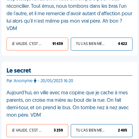
réconcilier. Tout émus, nous tombons dans les bras l'un
de l'autre, et il me remercie d'avoir autant d'affection pour
lui alors qu'il n'est même pas mon vrai père. Ah bon ?
VDM
JE VALIDE, C'EST UNE VDM
91 439
TU L'AS BIEN MÉRITÉ
4 422
Le secret
Par Anonyme
- 20/05/2023 16:20
Aujourd'hui, en ville avec ma copine que je cache à mes
parents, on croise ma mère au bout de la rue. On fait
demi-tour, et on prend le bus. On tombe nez à nez avec
mon père. VDM
JE VALIDE, C'EST UNE VDM
3 259
TU L'AS BIEN MÉRITÉ
2 405