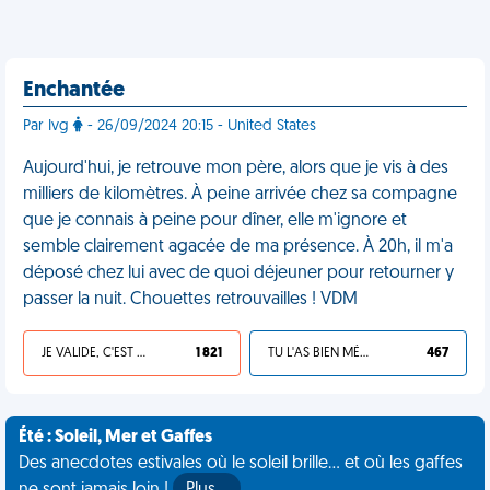
Enchantée
Par Ivg
- 26/09/2024 20:15 - United States
Aujourd'hui, je retrouve mon père, alors que je vis à des
milliers de kilomètres. À peine arrivée chez sa compagne
que je connais à peine pour dîner, elle m'ignore et
semble clairement agacée de ma présence. À 20h, il m'a
déposé chez lui avec de quoi déjeuner pour retourner y
passer la nuit. Chouettes retrouvailles ! VDM
JE VALIDE, C'EST UNE VDM
1 821
TU L'AS BIEN MÉRITÉ
467
Été : Soleil, Mer et Gaffes
Des anecdotes estivales où le soleil brille... et où les gaffes