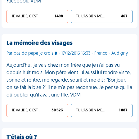
Facebook. VDM
JE VALIDE, C'EST UNE VDM
1 498
TU L'AS BIEN MÉRITÉ
467
La mémoire des visages
Par pas de papa je crois
- 17/12/2016 16:33 - France - Audigny
Aujourd'hui, je vais chez mon frère que je n'ai pas vu
depuis huit mois. Mon père vient lui aussi lui rendre visite,
sonne et rentre, me regarde, sourit et me dit : "Bonjour,
on se fait la bise ?" Il ne m'a pas reconnue. Je pense qu'il a
dû oublier qu'il avait une fille. VDM
JE VALIDE, C'EST UNE VDM
30 523
TU L'AS BIEN MÉRITÉ
1 887
T'étais où ?