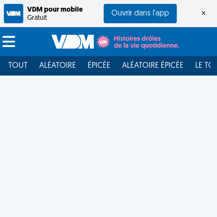
VDM pour mobile
Ouvrir dans l'app
×
Gratuit
TOUT
ALÉATOIRE
ÉPICÉE
ALÉATOIRE ÉPICÉE
LE TO