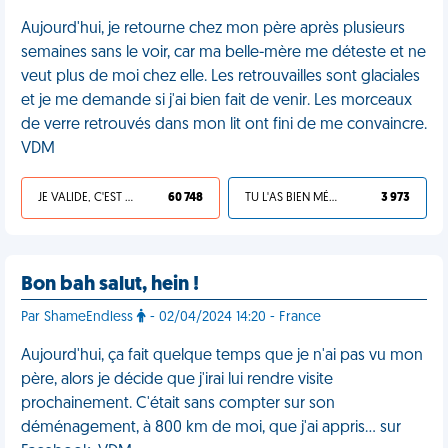
Aujourd'hui, je retourne chez mon père après plusieurs
semaines sans le voir, car ma belle-mère me déteste et ne
veut plus de moi chez elle. Les retrouvailles sont glaciales
et je me demande si j'ai bien fait de venir. Les morceaux
de verre retrouvés dans mon lit ont fini de me convaincre.
VDM
JE VALIDE, C'EST UNE VDM
60 748
TU L'AS BIEN MÉRITÉ
3 973
Bon bah salut, hein !
Par ShameEndless
- 02/04/2024 14:20 - France
Aujourd'hui, ça fait quelque temps que je n'ai pas vu mon
père, alors je décide que j'irai lui rendre visite
prochainement. C'était sans compter sur son
déménagement, à 800 km de moi, que j'ai appris… sur