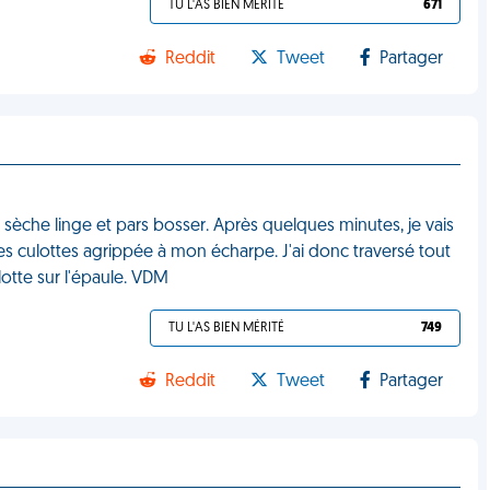
TU L'AS BIEN MÉRITÉ
671
Reddit
Tweet
Partager
 sèche linge et pars bosser. Après quelques minutes, je vais
es culottes agrippée à mon écharpe. J'ai donc traversé tout
otte sur l'épaule. VDM
TU L'AS BIEN MÉRITÉ
749
Reddit
Tweet
Partager