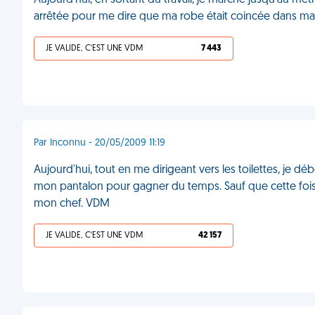
Aujourd’hui, en sortant du travail, je marche jusqu’au métr
arrêtée pour me dire que ma robe était coincée dans ma
JE VALIDE, C'EST UNE VDM
7 443
Par Inconnu - 20/05/2009 11:19
Aujourd'hui, tout en me dirigeant vers les toilettes, je 
mon pantalon pour gagner du temps. Sauf que cette fois-ci, 
mon chef. VDM
JE VALIDE, C'EST UNE VDM
42 157