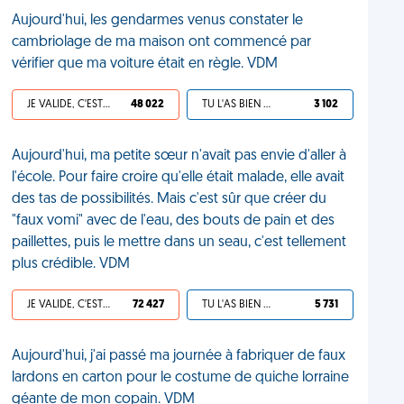
Aujourd'hui, les gendarmes venus constater le
cambriolage de ma maison ont commencé par
vérifier que ma voiture était en règle. VDM
JE VALIDE, C'EST UNE VDM
48 022
TU L'AS BIEN MÉRITÉ
3 102
Aujourd'hui, ma petite sœur n'avait pas envie d'aller à
l'école. Pour faire croire qu'elle était malade, elle avait
des tas de possibilités. Mais c'est sûr que créer du
"faux vomi" avec de l'eau, des bouts de pain et des
paillettes, puis le mettre dans un seau, c'est tellement
plus crédible. VDM
JE VALIDE, C'EST UNE VDM
72 427
TU L'AS BIEN MÉRITÉ
5 731
Aujourd'hui, j'ai passé ma journée à fabriquer de faux
lardons en carton pour le costume de quiche lorraine
géante de mon copain. VDM