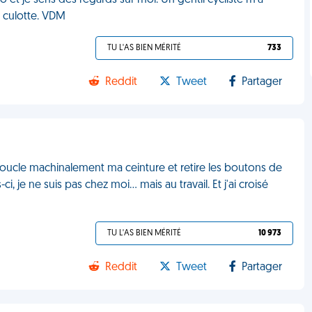
o et je sens des regards sur moi. Un gentil cycliste m’a
 culotte. VDM
TU L'AS BIEN MÉRITÉ
733
Reddit
Tweet
Partager
déboucle machinalement ma ceinture et retire les boutons de
je ne suis pas chez moi... mais au travail. Et j'ai croisé
TU L'AS BIEN MÉRITÉ
10 973
Reddit
Tweet
Partager