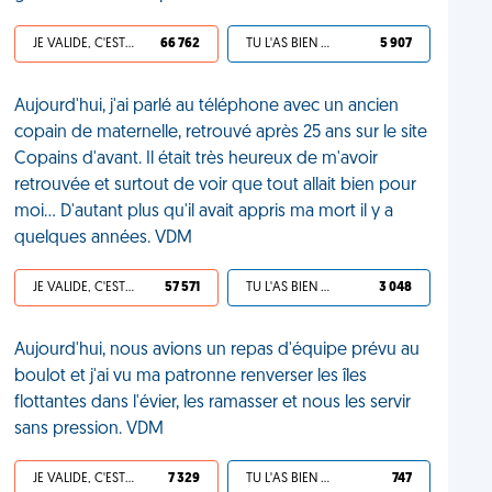
JE VALIDE, C'EST UNE VDM
66 762
TU L'AS BIEN MÉRITÉ
5 907
Aujourd'hui, j'ai parlé au téléphone avec un ancien
copain de maternelle, retrouvé après 25 ans sur le site
Copains d'avant. Il était très heureux de m'avoir
retrouvée et surtout de voir que tout allait bien pour
moi... D'autant plus qu'il avait appris ma mort il y a
quelques années. VDM
JE VALIDE, C'EST UNE VDM
57 571
TU L'AS BIEN MÉRITÉ
3 048
Aujourd'hui, nous avions un repas d'équipe prévu au
boulot et j'ai vu ma patronne renverser les îles
flottantes dans l'évier, les ramasser et nous les servir
sans pression. VDM
JE VALIDE, C'EST UNE VDM
7 329
TU L'AS BIEN MÉRITÉ
747