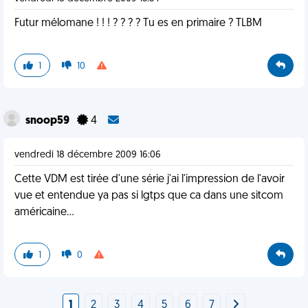
Futur mélomane ! ! ! ? ? ? ? Tu es en primaire ? TLBM
1
10
snoop59
4
vendredi 18 décembre 2009 16:06
Cette VDM est tirée d'une série j'ai l'impression de l'avoir
vue et entendue ya pas si lgtps que ca dans une sitcom
américaine...
1
0
1
2
3
4
5
6
7