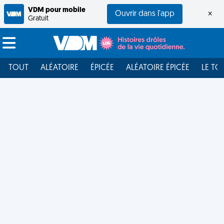
VDM pour mobile
Ouvrir dans l'app
×
Gratuit
TOUT
ALÉATOIRE
ÉPICÉE
ALÉATOIRE ÉPICÉE
LE TO