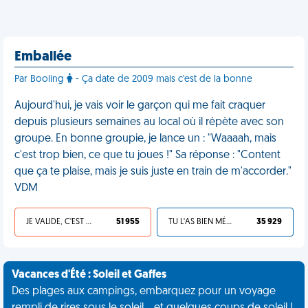
Emballée
Par Booiing
- Ça date de 2009 mais c'est de la bonne
Aujourd'hui, je vais voir le garçon qui me fait craquer
depuis plusieurs semaines au local où il répète avec son
groupe. En bonne groupie, je lance un : "Waaaah, mais
c'est trop bien, ce que tu joues !" Sa réponse : "Content
que ça te plaise, mais je suis juste en train de m'accorder."
VDM
JE VALIDE, C'EST UNE VDM
51 955
TU L'AS BIEN MÉRITÉ
35 929
Vacances d'Été : Soleil et Gaffes
Des plages aux campings, embarquez pour un voyage