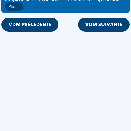
rempli de rires sous le soleil... et quelques coups de soleil !
Plus…
VDM PRÉCÉDENTE
VDM SUIVANTE