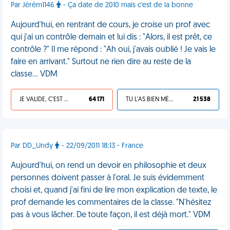
Par Jérém1146
- Ça date de 2010 mais c'est de la bonne
Aujourd'hui, en rentrant de cours, je croise un prof avec
qui j'ai un contrôle demain et lui dis : "Alors, il est prêt, ce
contrôle ?" Il me répond : "Ah oui, j'avais oublié ! Je vais le
faire en arrivant." Surtout ne rien dire au reste de la
classe… VDM
JE VALIDE, C'EST UNE VDM
64 171
TU L'AS BIEN MÉRITÉ
21 538
Par DD_Undy
- 22/09/2011 18:13 - France
Aujourd'hui, on rend un devoir en philosophie et deux
personnes doivent passer à l'oral. Je suis évidemment
choisi et, quand j'ai fini de lire mon explication de texte, le
prof demande les commentaires de la classe. "N'hésitez
pas à vous lâcher. De toute façon, il est déjà mort." VDM