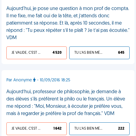
Aujourd'hui, je pose une question à mon prof de compta.
Il me fixe, me fait oui de la tête, et j’attends donc
patiemment sa réponse. Et là, après 10 secondes, il me
répond : "Tu peux répéter s’il te plaît ? Je t’ai pas écoutée."
VDM
JE VALIDE, C'EST UNE VDM
4 520
TU L'AS BIEN MÉRITÉ
645
Par Anonyme
- 10/09/2016 18:25
Aujourd’hui, professeur de philosophie, je demande à
des élèves s'ils préfèrent la philo ou le français. Un élève
me répond : "Moi, Monsieur, à écouter je préfère vous,
mais à regarder je préfère la prof de français." VDM
JE VALIDE, C'EST UNE VDM
1 642
TU L'AS BIEN MÉRITÉ
222