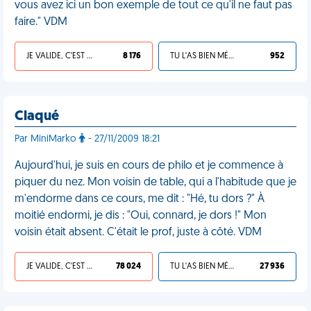
vous avez ici un bon exemple de tout ce qu'il ne faut pas
faire." VDM
JE VALIDE, C'EST UNE VDM
8 176
TU L'AS BIEN MÉRITÉ
952
Claqué
Par MiniMarko
- 27/11/2009 18:21
Aujourd'hui, je suis en cours de philo et je commence à
piquer du nez. Mon voisin de table, qui a l'habitude que je
m'endorme dans ce cours, me dit : "Hé, tu dors ?" À
moitié endormi, je dis : "Oui, connard, je dors !" Mon
voisin était absent. C'était le prof, juste à côté. VDM
JE VALIDE, C'EST UNE VDM
78 024
TU L'AS BIEN MÉRITÉ
27 936