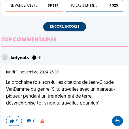
JE VALIDE, C'EST UNE VDM
59 394
TU L'AS BIEN MÉRITÉ
4 325
ENCORE, ENCORE !
TOP COMMENTAIRES
ladynuts
31
lundi 11 novembre 2024 23:59
La prochaine fois, sors-lui les citations de Jean-Claude
VanDamme du genre "Si tu travailles avec un marteau-
piqueur pendant un tremblement de terre,
désynchronise-toi, sinon tu travailles pour rien"
5
0