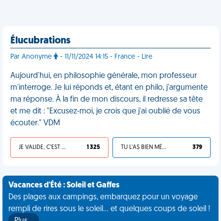
Élucubrations
Par Anonyme
- 11/11/2024 14:15 - France - Lire
Aujourd'hui, en philosophie générale, mon professeur
m'interroge. Je lui réponds et, étant en philo, j'argumente
ma réponse. À la fin de mon discours, il redresse sa tête
et me dit : "Excusez-moi, je crois que j'ai oublié de vous
écouter." VDM
JE VALIDE, C'EST UNE VDM
1 325
TU L'AS BIEN MÉRITÉ
379
Vacances d'Été : Soleil et Gaffes
Des plages aux campings, embarquez pour un voyage
rempli de rires sous le soleil... et quelques coups de soleil !