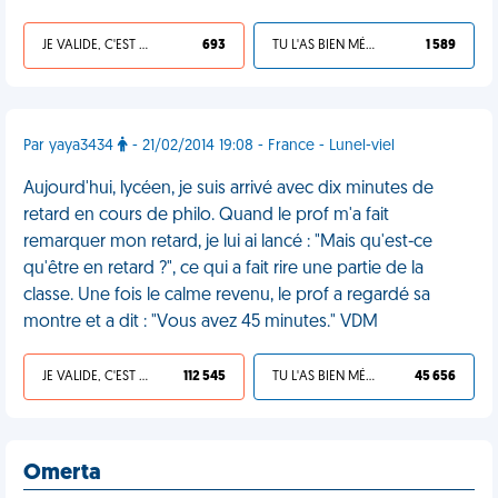
JE VALIDE, C'EST UNE VDM
693
TU L'AS BIEN MÉRITÉ
1 589
Par yaya3434
- 21/02/2014 19:08 - France - Lunel-viel
Aujourd'hui, lycéen, je suis arrivé avec dix minutes de
retard en cours de philo. Quand le prof m'a fait
remarquer mon retard, je lui ai lancé : "Mais qu'est-ce
qu'être en retard ?", ce qui a fait rire une partie de la
classe. Une fois le calme revenu, le prof a regardé sa
montre et a dit : "Vous avez 45 minutes." VDM
JE VALIDE, C'EST UNE VDM
112 545
TU L'AS BIEN MÉRITÉ
45 656
Omerta