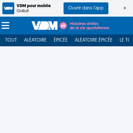
VDM pour mobile
Ouvrir dans l'app
×
Gratuit
TOUT
ALÉATOIRE
ÉPICÉE
ALÉATOIRE ÉPICÉE
LE TO