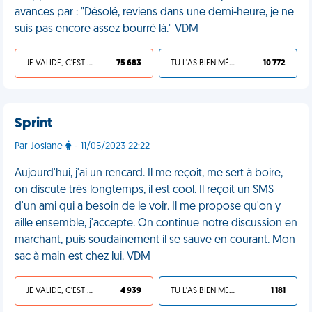
avances par : "Désolé, reviens dans une demi-heure, je ne
suis pas encore assez bourré là." VDM
JE VALIDE, C'EST UNE VDM
75 683
TU L'AS BIEN MÉRITÉ
10 772
Sprint
Par Josiane
- 11/05/2023 22:22
Aujourd'hui, j'ai un rencard. Il me reçoit, me sert à boire,
on discute très longtemps, il est cool. Il reçoit un SMS
d'un ami qui a besoin de le voir. Il me propose qu'on y
aille ensemble, j'accepte. On continue notre discussion en
marchant, puis soudainement il se sauve en courant. Mon
sac à main est chez lui. VDM
JE VALIDE, C'EST UNE VDM
4 939
TU L'AS BIEN MÉRITÉ
1 181