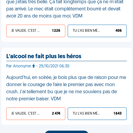
que j'étais très belle. Ça fait longtemps que ça ne m'était
pas arrivé. Le mec était complètement bourré et devait
avoir 20 ans de moins que moi. VDM
JE VALIDE, C'EST UNE VDM
1 226
TU L'AS BIEN MÉRITÉ
406
L'alcool ne fait plus les héros
Par Anonyme
- 29/10/2021 06:30
Aujourd'hui, en soirée, je bois plus que de raison pour me
donner le courage de faire le premier pas avec mon
crush. J'ai tellement bu que je ne me souviens pas de
notre premier baiser. VDM
JE VALIDE, C'EST UNE VDM
2 474
TU L'AS BIEN MÉRITÉ
1 643