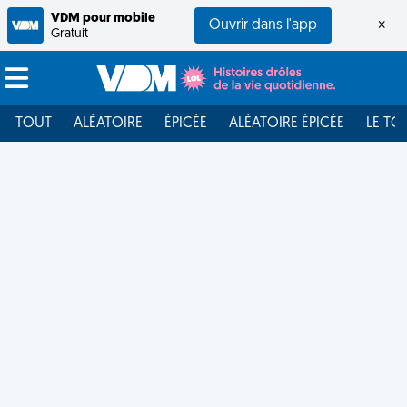
VDM pour mobile
Ouvrir dans l'app
×
Gratuit
TOUT
ALÉATOIRE
ÉPICÉE
ALÉATOIRE ÉPICÉE
LE TO