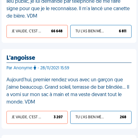
lieu public, je lui demande par téléphone de me faire
signe pour que je le reconnaisse. Il m'a lancé une canette
de bière. VDM
JE VALIDE, C'EST UNE VDM
66 648
TU L'AS BIEN MÉRITÉ
6 811
L'angoisse
Par Anonyme
- 28/11/2021 15:59
Aujourd'hui, premier rendez vous avec un garçon que
j'aime beaucoup. Grand soleil, terrasse de bar blindée… Il
a vomi sur mon sac à main et ma veste devant tout le
monde. VDM
JE VALIDE, C'EST UNE VDM
3 207
TU L'AS BIEN MÉRITÉ
268