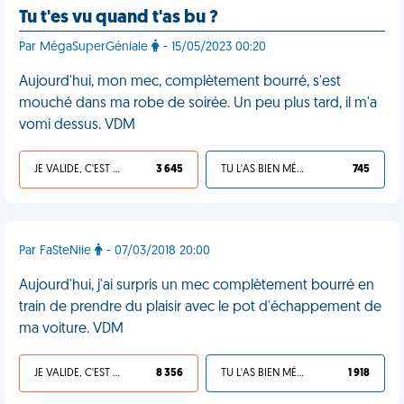
Tu t'es vu quand t'as bu ?
Par MégaSuperGéniale
- 15/05/2023 00:20
Aujourd'hui, mon mec, complètement bourré, s'est
mouché dans ma robe de soirée. Un peu plus tard, il m'a
vomi dessus. VDM
JE VALIDE, C'EST UNE VDM
3 645
TU L'AS BIEN MÉRITÉ
745
Par FaSteNiie
- 07/03/2018 20:00
Aujourd'hui, j'ai surpris un mec complètement bourré en
train de prendre du plaisir avec le pot d'échappement de
ma voiture. VDM
JE VALIDE, C'EST UNE VDM
8 356
TU L'AS BIEN MÉRITÉ
1 918