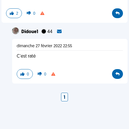
2
0
Didoue1
44
dimanche 27 février 2022 22:55
C'est raté
0
0
1