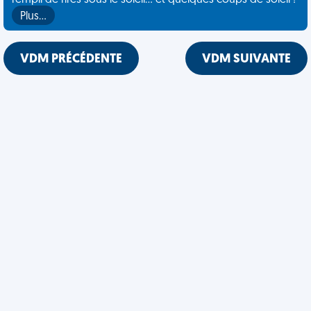
rempli de rires sous le soleil... et quelques coups de soleil !
Plus…
VDM PRÉCÉDENTE
VDM SUIVANTE