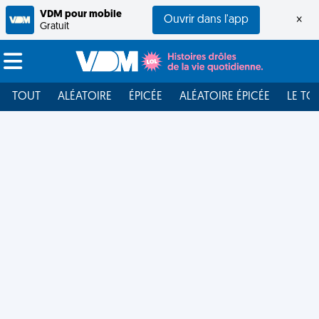
VDM pour mobile
Ouvrir dans l'app
×
Gratuit
TOUT
ALÉATOIRE
ÉPICÉE
ALÉATOIRE ÉPICÉE
LE TO