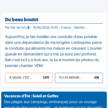
Du beau boulot
Par Pas de bol
- 19/06/2026 14:30 - France - Nantes
Aujourd'hui, je fais installer une conduite d'eau potable
dans une dépendance de ma longère. L'entreprise perce
la conduite qui alimente ma maison en creusant. L'ouvrier
gueule en demandant qui a mis ça aussi peu profond.
Bah c'est lui il y a trois ans. Je lui ai montré les photos du
premier chantier. VDM
JE VALIDE, C'EST UNE VDM
1 277
TU L'AS BIEN MÉRITÉ
274
Vacances d'Été : Soleil et Gaffes
Des plages aux campings, embarquez pour un voyage