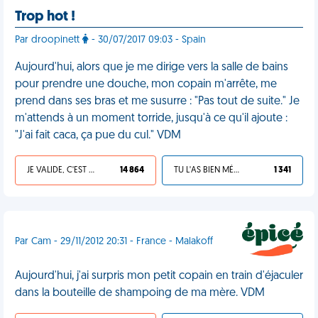
Trop hot !
Par droopinett
- 30/07/2017 09:03 - Spain
Aujourd'hui, alors que je me dirige vers la salle de bains
pour prendre une douche, mon copain m'arrête, me
prend dans ses bras et me susurre : "Pas tout de suite." Je
m'attends à un moment torride, jusqu'à ce qu'il ajoute :
"J'ai fait caca, ça pue du cul." VDM
JE VALIDE, C'EST UNE VDM
14 864
TU L'AS BIEN MÉRITÉ
1 341
Par Cam - 29/11/2012 20:31 - France - Malakoff
Aujourd'hui, j'ai surpris mon petit copain en train d'éjaculer
dans la bouteille de shampoing de ma mère. VDM