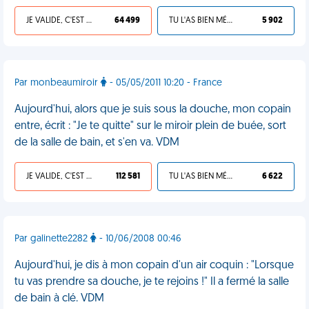
JE VALIDE, C'EST UNE VDM
64 499
TU L'AS BIEN MÉRITÉ
5 902
Par monbeaumiroir
- 05/05/2011 10:20 - France
Aujourd'hui, alors que je suis sous la douche, mon copain
entre, écrit : "Je te quitte" sur le miroir plein de buée, sort
de la salle de bain, et s'en va. VDM
JE VALIDE, C'EST UNE VDM
112 581
TU L'AS BIEN MÉRITÉ
6 622
Par galinette2282
- 10/06/2008 00:46
Aujourd'hui, je dis à mon copain d'un air coquin : "Lorsque
tu vas prendre sa douche, je te rejoins !" Il a fermé la salle
de bain à clé. VDM