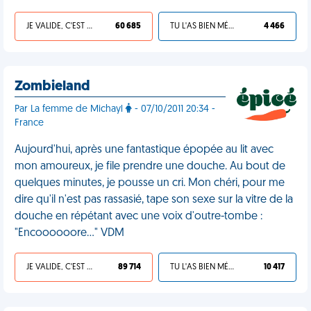
JE VALIDE, C'EST UNE VDM
60 685
TU L'AS BIEN MÉRITÉ
4 466
Zombieland
Par La femme de Michayl
- 07/10/2011 20:34 -
France
Aujourd'hui, après une fantastique épopée au lit avec
mon amoureux, je file prendre une douche. Au bout de
quelques minutes, je pousse un cri. Mon chéri, pour me
dire qu'il n'est pas rassasié, tape son sexe sur la vitre de la
douche en répétant avec une voix d'outre-tombe :
"Encoooooore…" VDM
JE VALIDE, C'EST UNE VDM
89 714
TU L'AS BIEN MÉRITÉ
10 417