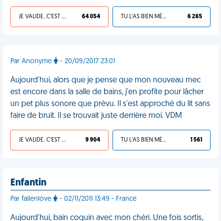
JE VALIDE, C'EST UNE VDM
64 054
TU L'AS BIEN MÉRITÉ
6 265
Par Anonyme
- 20/09/2017 23:01
Aujourd'hui, alors que je pense que mon nouveau mec
est encore dans la salle de bains, j'en profite pour lâcher
un pet plus sonore que prévu. Il s'est approché du lit sans
faire de bruit. Il se trouvait juste derrière moi. VDM
JE VALIDE, C'EST UNE VDM
9 904
TU L'AS BIEN MÉRITÉ
1 561
Enfantin
Par fallenlove
- 02/11/2011 13:49 - France
Aujourd'hui, bain coquin avec mon chéri. Une fois sortis,