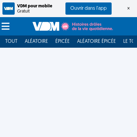
VDM pour mobile
Ouvrir dans l'app
×
Gratuit
TOUT
ALÉATOIRE
ÉPICÉE
ALÉATOIRE ÉPICÉE
LE TO