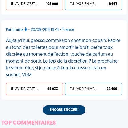
JE VALIDE, C'EST UNE VDM
102 000
TU L'AS BIEN MÉRITÉ
8 667
Par Emma
- 20/09/2011 19:41 - France
Aujourd'hui, grosse commission chez mon copain. Papier
au fond des toilettes pour amortir le bruit, petite toux
discrète au moment de l'action, touche de parfum au
moment de sortir. Le top de la discrétion ? La prochaine
fois peut-être, si je pense à tirer la chasse d'eau en
sortant. VDM
JE VALIDE, C'EST UNE VDM
65 033
TU L'AS BIEN MÉRITÉ
22 400
ENCORE, ENCORE !
TOP COMMENTAIRES