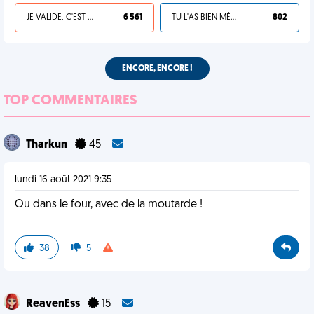
JE VALIDE, C'EST UNE VDM
6 561
TU L'AS BIEN MÉRITÉ
802
ENCORE, ENCORE !
TOP COMMENTAIRES
Tharkun
45
lundi 16 août 2021 9:35
Ou dans le four, avec de la moutarde !
38
5
ReavenEss
15