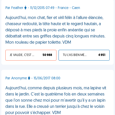
Par Feather
- 11/12/2015 07:49 - France - Caen
Aujourd'hui, mon chat, fier et viril félin à l'allure élancée,
chasseur redouté, la tête haute et le regard hautain, a
déposé à mes pieds la proie enfin anéantie qui se
débattait entre ses griffes depuis cinq longues minutes.
Mon rouleau de papier toilette. VDM
JE VALIDE, C'EST UNE VDM
50 988
TU L'AS BIEN MÉRITÉ
4 951
Par Anonyme
- 15/06/2017 08:00
Aujourd'hui, comme depuis plusieurs mois, ma lapine vit
dans le jardin. C'est la quatrième fois en deux semaines
que l'on sonne chez moi pour m'avertir qu'il y a un lapin
dans la rue. Elle a creusé un terrier jusqu'à chez le voisin
pour pouvoir s'échapper. VDM