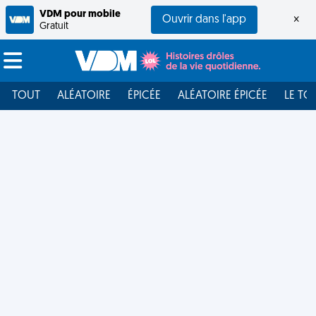
VDM pour mobile
Ouvrir dans l'app
×
Gratuit
TOUT
ALÉATOIRE
ÉPICÉE
ALÉATOIRE ÉPICÉE
LE TO