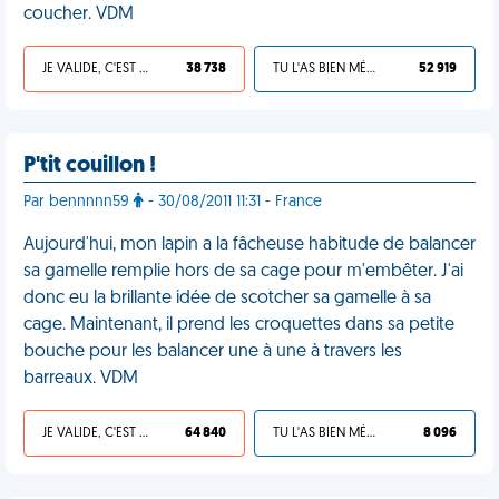
coucher. VDM
JE VALIDE, C'EST UNE VDM
38 738
TU L'AS BIEN MÉRITÉ
52 919
P'tit couillon !
Par bennnnn59
- 30/08/2011 11:31 - France
Aujourd'hui, mon lapin a la fâcheuse habitude de balancer
sa gamelle remplie hors de sa cage pour m'embêter. J'ai
donc eu la brillante idée de scotcher sa gamelle à sa
cage. Maintenant, il prend les croquettes dans sa petite
bouche pour les balancer une à une à travers les
barreaux. VDM
JE VALIDE, C'EST UNE VDM
64 840
TU L'AS BIEN MÉRITÉ
8 096