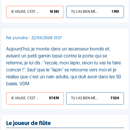
JE VALIDE, C'EST UNE VDM
10 361
TU L'AS BIEN MÉRITÉ
1 743
Par purusha - 22/04/2008 13:57
Aujourd'hui, je monte dans un ascenseur bondé et,
avisant un petit gamin tassé contre la porte qui se
referme, je lui dis : "recule, mon lapin, sinon tu vas te faire
coincer !". Sauf que le "lapin" se retourne vers moi et je
réalise que c'est un nain adulte, qui doit avoir dans les 50
balais. VDM
JE VALIDE, C'EST UNE VDM
57 674
TU L'AS BIEN MÉRITÉ
7 324
Le joueur de flûte