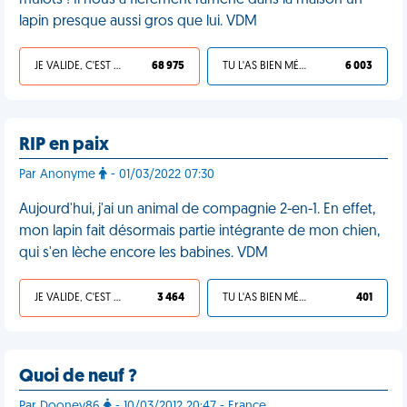
mulots ! Il nous a fièrement ramené dans la maison un
lapin presque aussi gros que lui. VDM
JE VALIDE, C'EST UNE VDM
68 975
TU L'AS BIEN MÉRITÉ
6 003
RIP en paix
Par Anonyme
- 01/03/2022 07:30
Aujourd'hui, j'ai un animal de compagnie 2-en-1. En effet,
mon lapin fait désormais partie intégrante de mon chien,
qui s'en lèche encore les babines. VDM
JE VALIDE, C'EST UNE VDM
3 464
TU L'AS BIEN MÉRITÉ
401
Quoi de neuf ?
Par Dooney86
- 10/03/2012 20:47 - France