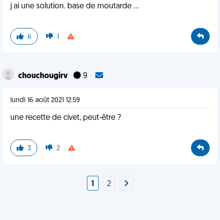
j ai une solution. base de moutarde ...
6
1
chouchougirv
9
lundi 16 août 2021 12:59
une recette de civet, peut-être ?
3
2
1
2