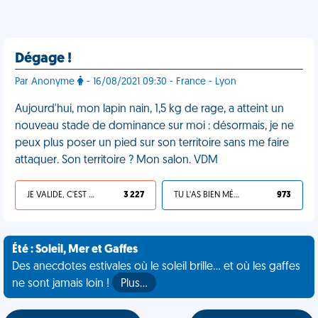
Dégage !
Par Anonyme
- 16/08/2021 09:30 - France - Lyon
Aujourd'hui, mon lapin nain, 1,5 kg de rage, a atteint un
nouveau stade de dominance sur moi : désormais, je ne
peux plus poser un pied sur son territoire sans me faire
attaquer. Son territoire ? Mon salon. VDM
JE VALIDE, C'EST UNE VDM
3 227
TU L'AS BIEN MÉRITÉ
973
Été : Soleil, Mer et Gaffes
Des anecdotes estivales où le soleil brille... et où les gaffes
ne sont jamais loin !
Plus…