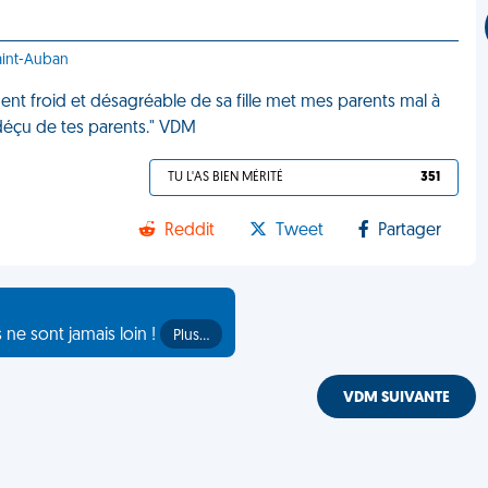
aint-Auban
nt froid et désagréable de sa fille met mes parents mal à
s déçu de tes parents." VDM
TU L'AS BIEN MÉRITÉ
351
Reddit
Tweet
Partager
s ne sont jamais loin !
Plus…
VDM SUIVANTE