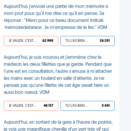
Aujourd'hui, j'envoie une partie de mon mémoire à
mon prof pour qu'il me dise ce qu'il en pense. Sa
réponse : "Merci pour ce beau document intitulé
'mémoiredetarace'. Je m'empresse de le lire." VDM
JE VALIDE, C'EST UNE VDM
62 999
TU L'AS BIEN MÉRITÉ
26 291
Aujourd'hui, je suis nounou et j'emmène chez le
médecin les deux fillettes que je garde. Pendant que
l'une est en consultation, l'autre s'amuse à m'attacher
les mains avec un foulard en salle d'attente. Je ne
pensais pas qu'une fillette de cet âge savait faire un
aussi bon nœud. VDM
JE VALIDE, C'EST UNE VDM
46 137
TU L'AS BIEN MÉRITÉ
5 441
Aujourd'hui, en sortant de la gare à l'heure de pointe,
je vois une magnifique chenille d'un vert très vif qui