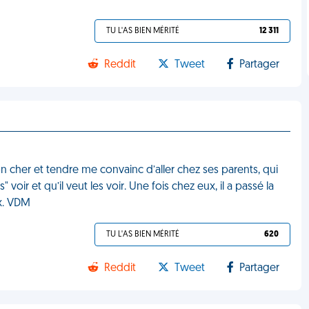
TU L'AS BIEN MÉRITÉ
12 311
Reddit
Tweet
Partager
on cher et tendre me convainc d’aller chez ses parents, qui
oir et qu’il veut les voir. Une fois chez eux, il a passé la
ux. VDM
TU L'AS BIEN MÉRITÉ
620
Reddit
Tweet
Partager