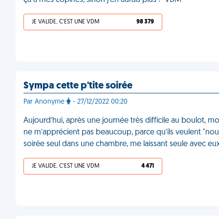
ça à mes copines, sinon j'en aurais plus !" VDM
JE VALIDE, C'EST UNE VDM
98 379
Sympa cette p'tite soirée
Par Anonyme
- 27/12/2022 00:20
Aujourd’hui, après une journée très difficile au boulot, m
ne m’apprécient pas beaucoup, parce qu’ils veulent "nous" v
soirée seul dans une chambre, me laissant seule avec e
JE VALIDE, C'EST UNE VDM
4 471