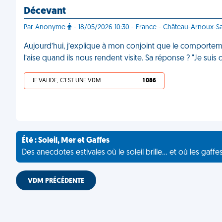
Décevant
Par Anonyme
- 18/05/2026 10:30 - France - Château-Arnoux-S
Aujourd’hui, j’explique à mon conjoint que le comporteme
l’aise quand ils nous rendent visite. Sa réponse ? "Je sui
JE VALIDE, C'EST UNE VDM
1 086
Été : Soleil, Mer et Gaffes
Des anecdotes estivales où le soleil brille... et où les gaffe
VDM PRÉCÉDENTE