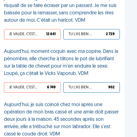
risquait de se faire écraser par un passant. Je me suis
baissée pour la ramasser, sans comprendre les rires
autour de moi. C'était un haricot. VDM
JE VALIDE, C'EST UNE VDM
12 641
TU L'AS BIEN MÉRITÉ
2 729
Aujourd'hui, moment coquin avec ma copine. Dans la
pénombre, elle cherche à tâtons le pot de lubrifiant
sur la table de chevet pour m’en enduire le sexe.
Loupé, ça c’était le Vicks Vaporub. VDM
JE VALIDE, C'EST UNE VDM
6 749
TU L'AS BIEN MÉRITÉ
902
Aujourd'hui, je suis coincé chez moi après une
opération de mon bras cassé et une amie doit passer
deux jours à la maison. 45 secondes après son
arrivée, elle a trébuché sur mon labrador. Elle s'est
cassé le coude droit. VDM