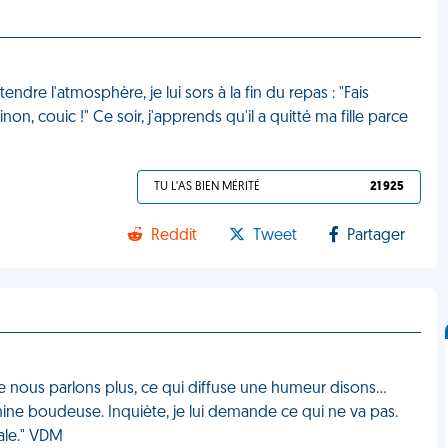
endre l'atmosphère, je lui sors à la fin du repas : "Fais
inon, couic !" Ce soir, j'apprends qu'il a quitté ma fille parce
TU L'AS BIEN MÉRITÉ
21 925
Reddit
Tweet
Partager
 ne nous parlons plus, ce qui diffuse une humeur disons…
mine boudeuse. Inquiète, je lui demande ce qui ne va pas.
iale." VDM