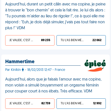
Aujourd'hui, durant un petit câlin avec ma copine, je peine
à trouver le "bon chemin" et cela la fait rire. Je lui dis alors :
"Tu pourrais m'aider au lieu de rigoler !", ce à quoi elle me
répond : "Euh, je dois déjà simuler, j'vais pas tout faire non
plus !" VDM
JE VALIDE, C'EST UNE VDM
89 235
TU L'AS BIEN MÉRITÉ
22 062
Hammertime
Par Kinlkin
- 18/02/2013 12:47 - France
Aujourd'hui, alors que je faisais l'amour avec ma copine,
mon voisin a simulé bruyamment un orgasme féminin
pour couper court à nos ébats. Très efficace. VDM
JE VALIDE, C'EST UNE VDM
82 739
TU L'AS BIEN MÉRITÉ
12 992