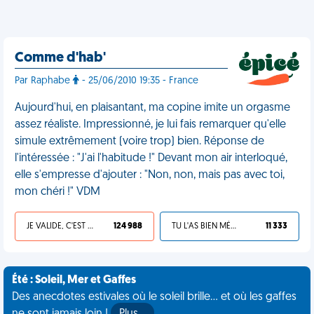
Comme d'hab'
Par Raphabe
- 25/06/2010 19:35 - France
Aujourd'hui, en plaisantant, ma copine imite un orgasme
assez réaliste. Impressionné, je lui fais remarquer qu'elle
simule extrêmement (voire trop) bien. Réponse de
l'intéressée : "J'ai l'habitude !" Devant mon air interloqué,
elle s'empresse d'ajouter : "Non, non, mais pas avec toi,
mon chéri !" VDM
JE VALIDE, C'EST UNE VDM
124 988
TU L'AS BIEN MÉRITÉ
11 333
Été : Soleil, Mer et Gaffes
Des anecdotes estivales où le soleil brille... et où les gaffes