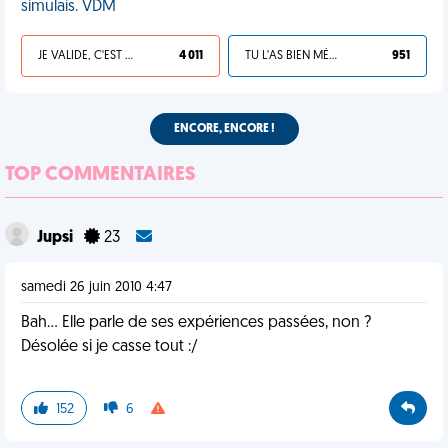
simulais. VDM
JE VALIDE, C'EST UNE VDM
4 011
TU L'AS BIEN MÉRITÉ
951
ENCORE, ENCORE !
TOP COMMENTAIRES
Jupsi
23
samedi 26 juin 2010 4:47
Bah... Elle parle de ses expériences passées, non ?
Désolée si je casse tout :/
152
6