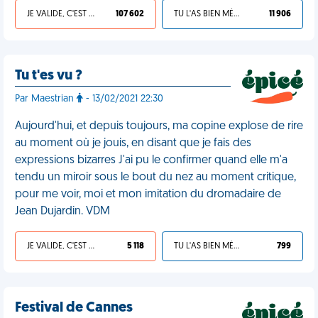
JE VALIDE, C'EST UNE VDM
107 602
TU L'AS BIEN MÉRITÉ
11 906
Tu t'es vu ?
Par Maestrian
- 13/02/2021 22:30
Aujourd'hui, et depuis toujours, ma copine explose de rire
au moment où je jouis, en disant que je fais des
expressions bizarres J'ai pu le confirmer quand elle m'a
tendu un miroir sous le bout du nez au moment critique,
pour me voir, moi et mon imitation du dromadaire de
Jean Dujardin. VDM
JE VALIDE, C'EST UNE VDM
5 118
TU L'AS BIEN MÉRITÉ
799
Festival de Cannes