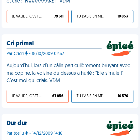
et crie : "FAAAAAAAKE !" VDM
JE VALIDE, C'EST UNE VDM
79 311
TU L'AS BIEN MÉRITÉ
10 853
Cri primal
Par Cricri
- 18/10/2009 02:57
Aujourd'hui, lors d'un câlin particulièrement bruyant avec
ma copine, la voisine du dessus a hurlé : "Elle simule !"
C'est moi qui criais. VDM
JE VALIDE, C'EST UNE VDM
67 856
TU L'AS BIEN MÉRITÉ
10 576
Dur dur
Par tosilu
- 14/12/2009 14:16