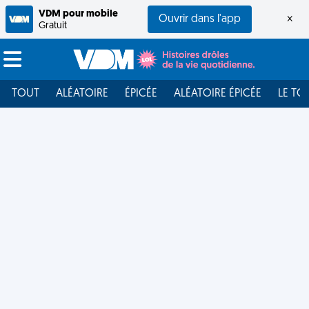
VDM pour mobile
Ouvrir dans l'app
×
Gratuit
TOUT
ALÉATOIRE
ÉPICÉE
ALÉATOIRE ÉPICÉE
LE TO