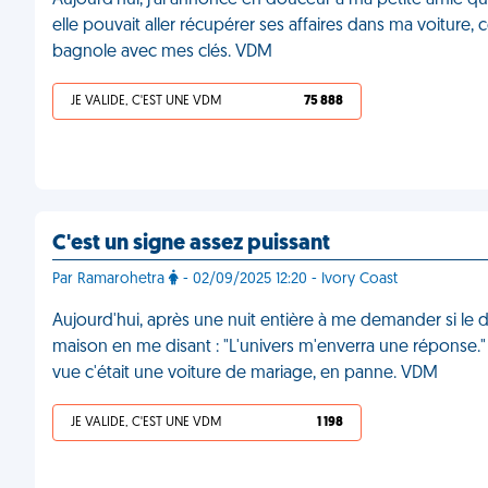
Aujourd'hui, j'ai annoncé en douceur à ma petite amie que 
elle pouvait aller récupérer ses affaires dans ma voiture, c
bagnole avec mes clés. VDM
JE VALIDE, C'EST UNE VDM
75 888
C'est un signe assez puissant
Par Ramarohetra
- 02/09/2025 12:20 - Ivory Coast
Aujourd'hui, après une nuit entière à me demander si le divo
maison en me disant : "L'univers m'enverra une réponse." 
vue c'était une voiture de mariage, en panne. VDM
JE VALIDE, C'EST UNE VDM
1 198