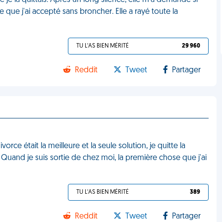
je la quittais. Après un long silence, elle m'a demandé si
e que j'ai accepté sans broncher. Elle a rayé toute la
TU L'AS BIEN MÉRITÉ
29 960
Reddit
Tweet
Partager
rce était la meilleure et la seule solution, je quitte la
Quand je suis sortie de chez moi, la première chose que j'ai
TU L'AS BIEN MÉRITÉ
389
Reddit
Tweet
Partager