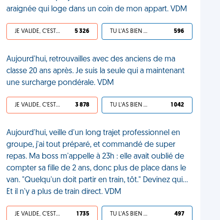
araignée qui loge dans un coin de mon appart. VDM
JE VALIDE, C'EST UNE VDM
5 326
TU L'AS BIEN MÉRITÉ
596
Aujourd'hui, retrouvailles avec des anciens de ma
classe 20 ans après. Je suis la seule qui a maintenant
une surcharge pondérale. VDM
JE VALIDE, C'EST UNE VDM
3 878
TU L'AS BIEN MÉRITÉ
1 042
Aujourd'hui, veille d'un long trajet professionnel en
groupe, j'ai tout préparé, et commandé de super
repas. Ma boss m'appelle à 23h : elle avait oublié de
compter sa fille de 2 ans, donc plus de place dans le
van. "Quelqu'un doit partir en train, tôt." Devinez qui…
Et il n'y a plus de train direct. VDM
JE VALIDE, C'EST UNE VDM
1 735
TU L'AS BIEN MÉRITÉ
497