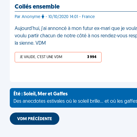
Collés ensemble
Par Anonyme
- 10/10/2020 14:01 - France
Aujourd'hui, j'ai annoncé à mon futur ex-mari que je voul
voulu partir chacun de notre côté à nos rendez-vous resp
la sienne. VDM
JE VALIDE, C'EST UNE VDM
3 994
Été : Soleil, Mer et Gaffes
Des anecdotes estivales où le soleil brille... et où les gaffe
VDM PRÉCÉDENTE