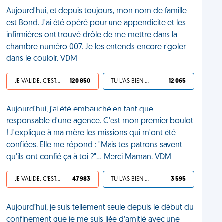
Aujourd'hui, et depuis toujours, mon nom de famille
est Bond. J'ai été opéré pour une appendicite et les
infirmières ont trouvé drôle de me mettre dans la
chambre numéro 007. Je les entends encore rigoler
dans le couloir. VDM
JE VALIDE, C'EST UNE VDM
120 850
TU L'AS BIEN MÉRITÉ
12 065
Aujourd'hui, j'ai été embauché en tant que
responsable d'une agence. C'est mon premier boulot
! J'explique à ma mère les missions qui m'ont été
confiées. Elle me répond : "Mais tes patrons savent
qu'ils ont confié ça à toi ?"... Merci Maman. VDM
JE VALIDE, C'EST UNE VDM
47 983
TU L'AS BIEN MÉRITÉ
3 595
Aujourd’hui, je suis tellement seule depuis le début du
confinement que je me suis liée d’amitié avec une