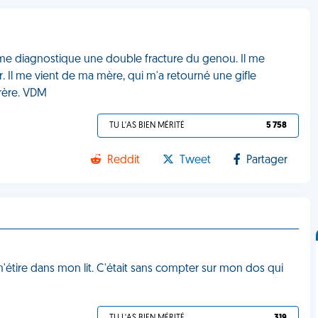
n me diagnostique une double fracture du genou. Il me
r. Il me vient de ma mère, qui m'a retourné une gifle
frère. VDM
TU L'AS BIEN MÉRITÉ
5 758
Reddit
Tweet
Partager
m'étire dans mon lit. C'était sans compter sur mon dos qui