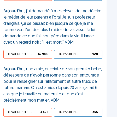
Aujourd'hui, j'ai demandé à mes élèves de me décrire
le métier de leur parents à l'oral. Je suis professeur
d'anglais. Ça se passait bien jusqu'à ce que je me
tourne vers l'un des plus timides de la classe. Je lui
demande ce que fait son père dans la vie. Il lance
avec un regard noir : "Il est mort." VDM
JE VALIDE, C'EST UNE VDM
42 988
TU L'AS BIEN MÉRITÉ
7 691
Aujourd'hui, une amie, enceinte de son premier bébé,
désespère de n'avoir personne dans son entourage
pour la renseigner sur l'allaitement et autre trucs de
future maman. On est amies depuis 20 ans, ça fait 6
ans que je travaille en maternité et que c'est
précisément mon métier. VDM
JE VALIDE, C'EST UNE VDM
4 621
TU L'AS BIEN MÉRITÉ
355