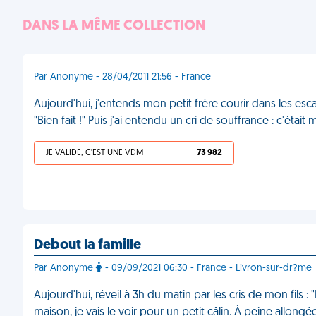
DANS LA MÊME COLLECTION
Par Anonyme - 28/04/2011 21:56 - France
Aujourd'hui, j'entends mon petit frère courir dans les esc
"Bien fait !" Puis j'ai entendu un cri de souffrance : c'éta
JE VALIDE, C'EST UNE VDM
73 982
Debout la famille
Par Anonyme
- 09/09/2021 06:30 - France - Livron-sur-dr?me
Aujourd'hui, réveil à 3h du matin par les cris de mon fils 
maison, je vais le voir pour un petit câlin. À peine allongé