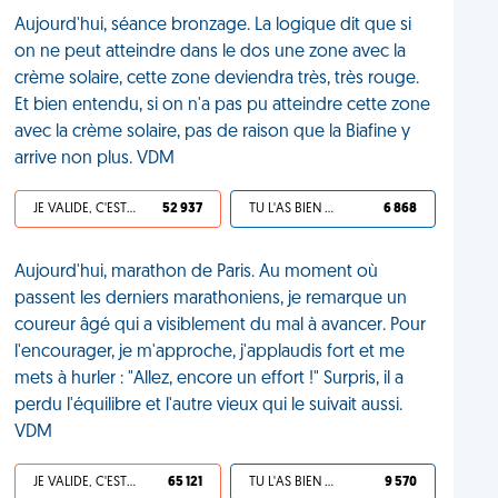
Aujourd'hui, séance bronzage. La logique dit que si
on ne peut atteindre dans le dos une zone avec la
crème solaire, cette zone deviendra très, très rouge.
Et bien entendu, si on n'a pas pu atteindre cette zone
avec la crème solaire, pas de raison que la Biafine y
arrive non plus. VDM
JE VALIDE, C'EST UNE VDM
52 937
TU L'AS BIEN MÉRITÉ
6 868
Aujourd'hui, marathon de Paris. Au moment où
passent les derniers marathoniens, je remarque un
coureur âgé qui a visiblement du mal à avancer. Pour
l'encourager, je m'approche, j'applaudis fort et me
mets à hurler : "Allez, encore un effort !" Surpris, il a
perdu l'équilibre et l'autre vieux qui le suivait aussi.
VDM
JE VALIDE, C'EST UNE VDM
65 121
TU L'AS BIEN MÉRITÉ
9 570