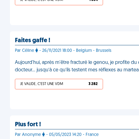
JE VALIDE, C'EST UNE VDM
1 054
Faites gaffe !
Par Céline
- 26/11/2021 18:00 - Belgium - Brussels
Aujourd'hui, après m'être fracturé le genou, je profite du 
docteur… jusqu’à ce qu’ils testent mes réflexes au marte
JE VALIDE, C'EST UNE VDM
3 282
Plus fort !
Par Anonyme
- 05/05/2023 14:20 - France