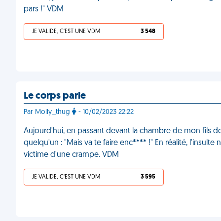
pars !" VDM
JE VALIDE, C'EST UNE VDM
3 548
Le corps parle
Par Molly_thug
- 10/02/2023 22:22
Aujourd'hui, en passant devant la chambre de mon fils de 1
quelqu'un : "Mais va te faire enc**** !" En réalité, l'insul
victime d'une crampe. VDM
JE VALIDE, C'EST UNE VDM
3 595