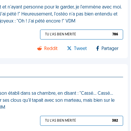
it et n'ayant personne pour le garder, je l'emmène avec moi.
 J'ai pété !" Heureusement, l'ostéo n'a pas bien entendu et
joyeux : "Oh ! J'ai pété encore !" VDM
TU L'AS BIEN MÉRITÉ
786
Reddit
Tweet
Partager
c son établi dans sa chambre, en disant : "Cassé… Cassé…
 sur ses clous qu'il tapait avec son marteau, mais bien sur le
VDM
TU L'AS BIEN MÉRITÉ
382