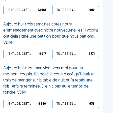
JE VALIDE, C'EST UNE VDM
12 661
TU L'AS BIEN MÉRITÉ
1 010
Aujourd'hui, trois semaines après notre
emménagement avec notre nouveau-né, les 11 voisins
ont déjà signé une pétition pour que nous partions.
VDM
JE VALIDE, C'EST UNE VDM
9 917
TU L'AS BIEN MÉRITÉ
1 771
Aujourd'hui, mon mari vient vers moi pour un
moment coquin. Il a posé le cône glacé qu'il était en
train de manger sur la table de nuit et l'a repris une
fois l'affaire terminée. Elle n'a pas eu le temps de
fondre. VDM
JE VALIDE, C'EST UNE VDM
8 540
TU L'AS BIEN MÉRITÉ
638