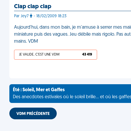
Clap clap clap
Par Jey7
- 18/02/2009 18:23
Aujourd'hui, dans mon bain, je m'amuse à serrer mes main
miniature puis des vagues. Jeu débile mais rigolo. Pas au
mains. VDM
JE VALIDE, C'EST UNE VDM
43 419
Été : Soleil, Mer et Gaffes
Des anecdotes estivales où le soleil brille... et où les gaffe
VDM PRÉCÉDENTE