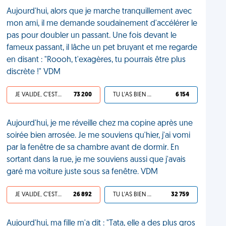
Aujourd'hui, alors que je marche tranquillement avec
mon ami, il me demande soudainement d'accélérer le
pas pour doubler un passant. Une fois devant le
fameux passant, il lâche un pet bruyant et me regarde
en disant : "Roooh, t'exagères, tu pourrais être plus
discrète !" VDM
JE VALIDE, C'EST UNE VDM
73 200
TU L'AS BIEN MÉRITÉ
6 154
Aujourd'hui, je me réveille chez ma copine après une
soirée bien arrosée. Je me souviens qu'hier, j'ai vomi
par la fenêtre de sa chambre avant de dormir. En
sortant dans la rue, je me souviens aussi que j'avais
garé ma voiture juste sous sa fenêtre. VDM
JE VALIDE, C'EST UNE VDM
26 892
TU L'AS BIEN MÉRITÉ
32 759
Aujourd'hui, ma fille m'a dit : "Tata, elle a des plus gros