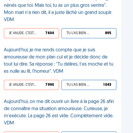
nénés que toi. Mais toi, tu as un plus gros ventre".
Mon mari n'a rien dit, il a juste lâché un grand soupir.
VDM
JE VALIDE, C'EST UNE VDM
7 604
TU L'AS BIEN MÉRITÉ
895
Aujourd'hui, je me rends compte que je suis
amoureuse de mon plan cul et je décide donc de
tout lui dire. Sa réponse : "Tu délires, t'es moche et tu
es nulle au lit, l'horreur". VDM
JE VALIDE, C'EST UNE VDM
7 990
TU L'AS BIEN MÉRITÉ
1 043
Aujourd'hui, on me dit ouvrir un livre à la page 26 afin
de connaître ma situation amoureuse. Curieuse, je
m'exécute. La page 26 est vide. Complètement vide.
VDM