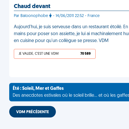
Chaud devant
Par Baloonophobe
- 14/06/2011 22:52 - France
Aujourd'hui, je suis serveuse dans un restaurant étoilé
mains pour poser son assiette, je lui ai machinalement hu
en cuisine pour qu'un collègue se presse. VDM
JE VALIDE, C'EST UNE VDM
70 589
Été : Soleil, Mer et Gaffes
Des anecdotes estivales où le soleil brille... et où les gaffe
VDM PRÉCÉDENTE