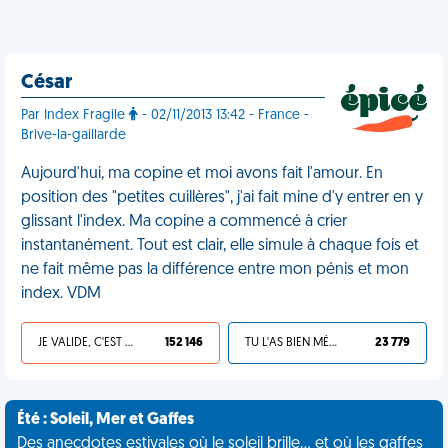
César
Par Index Fragile
- 02/11/2013 13:42 - France -
Brive-la-gaillarde
Aujourd'hui, ma copine et moi avons fait l'amour. En
position des "petites cuillères", j'ai fait mine d'y entrer en y
glissant l'index. Ma copine a commencé à crier
instantanément. Tout est clair, elle simule à chaque fois et
ne fait même pas la différence entre mon pénis et mon
index. VDM
JE VALIDE, C'EST UNE VDM
152 146
TU L'AS BIEN MÉRITÉ
23 779
Été : Soleil, Mer et Gaffes
Des anecdotes estivales où le soleil brille... et où les gaffes