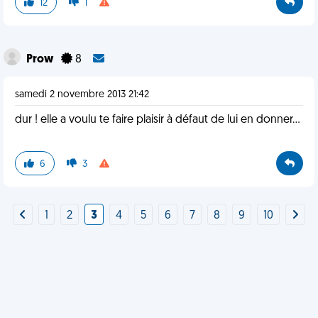
12
1
Prow
8
samedi 2 novembre 2013 21:42
dur ! elle a voulu te faire plaisir à défaut de lui en donner...
6
3
1
2
3
4
5
6
7
8
9
10