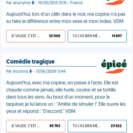
Par anonyme
- 19/05/2013 01:15 - France
Aujourd'hui, lors d'un câlin dans le noir, ma copine n'a pas
su faire la différence entre mon sexe et mon index. VDM
JE VALIDE, C'EST UNE VDM
121 560
TU L'AS BIEN MÉRITÉ
14 897
Comédie tragique
Par Inconnu
- 17/06/2009 11:44
Aujourd'hui, avec ma copine, on passe à l'acte. Elle est
chaude comme jamais, elle hurle, couine et se tortille
dans tous les sens. Au bout d'un moment, pour la
taquiner, je lui lance un : "Arrête de simuler !" Elle ouvre les
yeux et répond : "D'accord." VDM
JE VALIDE, C'EST UNE VDM
85 763
TU L'AS BIEN MÉRITÉ
23 922