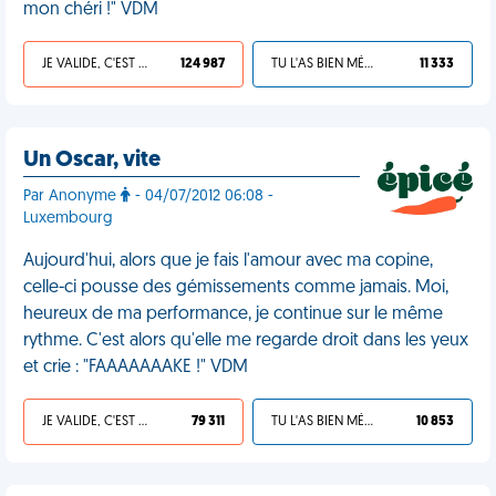
mon chéri !" VDM
JE VALIDE, C'EST UNE VDM
124 987
TU L'AS BIEN MÉRITÉ
11 333
Un Oscar, vite
Par Anonyme
- 04/07/2012 06:08 -
Luxembourg
Aujourd'hui, alors que je fais l'amour avec ma copine,
celle-ci pousse des gémissements comme jamais. Moi,
heureux de ma performance, je continue sur le même
rythme. C'est alors qu'elle me regarde droit dans les yeux
et crie : "FAAAAAAAKE !" VDM
JE VALIDE, C'EST UNE VDM
79 311
TU L'AS BIEN MÉRITÉ
10 853