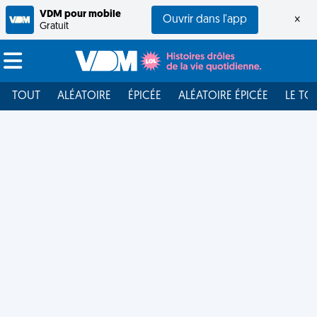
VDM pour mobile
Ouvrir dans l'app
×
Gratuit
TOUT
ALÉATOIRE
ÉPICÉE
ALÉATOIRE ÉPICÉE
LE TO