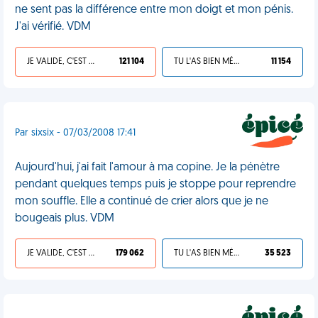
ne sent pas la différence entre mon doigt et mon pénis.
J'ai vérifié. VDM
JE VALIDE, C'EST UNE VDM
121 104
TU L'AS BIEN MÉRITÉ
11 154
Par sixsix - 07/03/2008 17:41
Aujourd'hui, j'ai fait l'amour à ma copine. Je la pénètre
pendant quelques temps puis je stoppe pour reprendre
mon souffle. Elle a continué de crier alors que je ne
bougeais plus. VDM
JE VALIDE, C'EST UNE VDM
179 062
TU L'AS BIEN MÉRITÉ
35 523