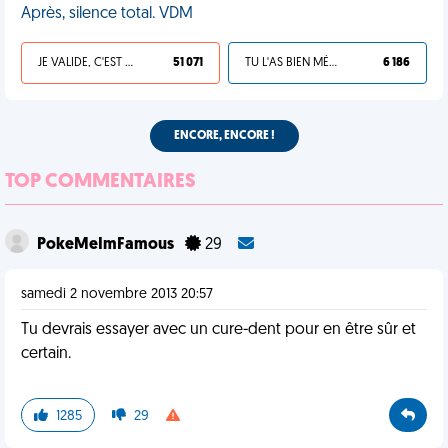
Après, silence total. VDM
JE VALIDE, C'EST UNE VDM
51 071
TU L'AS BIEN MÉRITÉ
6 186
ENCORE, ENCORE !
TOP COMMENTAIRES
PokeMeImFamous
29
samedi 2 novembre 2013 20:57
Tu devrais essayer avec un cure-dent pour en être sûr et
certain.
1285
29