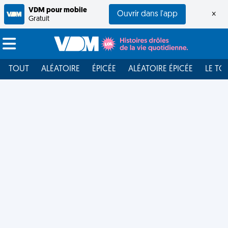
VDM pour mobile
Ouvrir dans l'app
×
Gratuit
TOUT
ALÉATOIRE
ÉPICÉE
ALÉATOIRE ÉPICÉE
LE TO