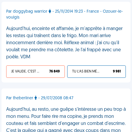
Par doggybag warrior
- 25/11/2014 19:23 - France - Ozouer-le-
voulgis
Aujourd'hui, enceinte et affamée, je m'apprête à manger
les restes qui traînent dans le frigo. Mon mari arrive
innocemment derrière moi. Réflexe animal : j'ai cru qu'il
voulait me prendre ma côtelette. Je l'ai frappé avec une
poêle. VDM
JE VALIDE, C'EST UNE VDM
76 849
TU L'AS BIEN MÉRITÉ
9 981
Par theberliner
- 29/07/2008 08:47
Aujourd'hui, au resto, une guêpe s'intéresse un peu trop à
mon menu. Pour faire rire ma copine, je prends mon
couteau et fais semblant d'engager un combat d'escrime.
C'est la guêpe qui a gagné avec deux coups dans mon