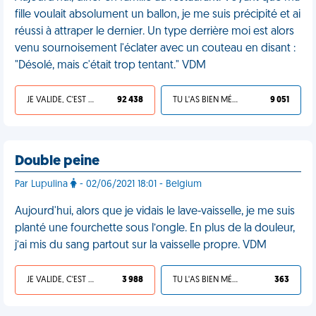
fille voulait absolument un ballon, je me suis précipité et ai
réussi à attraper le dernier. Un type derrière moi est alors
venu sournoisement l'éclater avec un couteau en disant :
"Désolé, mais c'était trop tentant." VDM
JE VALIDE, C'EST UNE VDM
92 438
TU L'AS BIEN MÉRITÉ
9 051
Double peine
Par Lupulina
- 02/06/2021 18:01 - Belgium
Aujourd'hui, alors que je vidais le lave-vaisselle, je me suis
planté une fourchette sous l’ongle. En plus de la douleur,
j’ai mis du sang partout sur la vaisselle propre. VDM
JE VALIDE, C'EST UNE VDM
3 988
TU L'AS BIEN MÉRITÉ
363