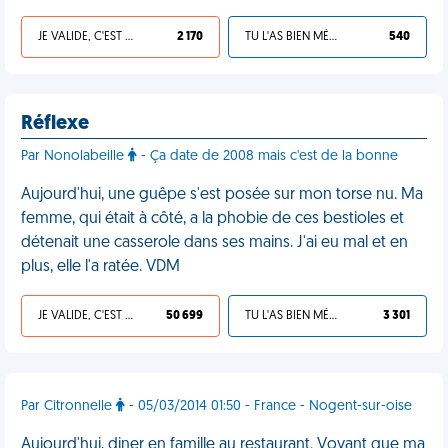
JE VALIDE, C'EST UNE VDM
2 170
TU L'AS BIEN MÉRITÉ
540
Réflexe
Par Nonolabeille
- Ça date de 2008 mais c'est de la bonne
Aujourd'hui, une guêpe s'est posée sur mon torse nu. Ma
femme, qui était à côté, a la phobie de ces bestioles et
détenait une casserole dans ses mains. J'ai eu mal et en
plus, elle l'a ratée. VDM
JE VALIDE, C'EST UNE VDM
50 699
TU L'AS BIEN MÉRITÉ
3 301
Par Citronnelle
- 05/03/2014 01:50 - France - Nogent-sur-oise
Aujourd'hui, diner en famille au restaurant. Voyant que ma