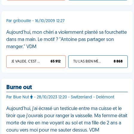
Par gribouille - 16/10/2009 12:27
Aujourd'hui, mon chéri a violemment planté sa fourchette
dans ma main. Le motif ? "Antoine pas partager son
manger." VDM
JE VALIDE, C'EST UNE VDM
65 912
TU L'AS BIEN MÉRITÉ
8 868
Burne out
Par Blue Nut
- 28/10/2023 12:20 - Switzerland - Delémont
Aujourd'hui, j'ai écrasé un testicule entre ma cuisse et le
tiroir que j'ouvrais pour ranger la vaisselle. Ma femme était
morte de rire en me voyant au sol et ma fille de 2 ans a
couru vers moi pour me sauter dessus. VDM