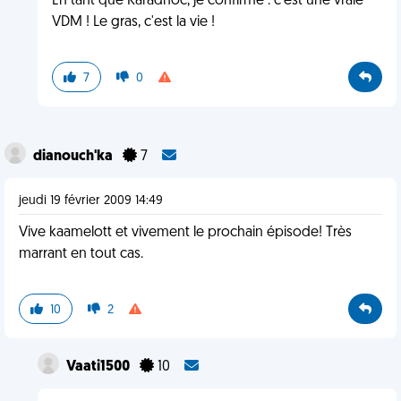
En tant que Karadhoc, je confirme : c'est une vraie
VDM ! Le gras, c'est la vie !
7
0
dianouch'ka
7
jeudi 19 février 2009 14:49
Vive kaamelott et vivement le prochain épisode! Très
marrant en tout cas.
10
2
Vaati1500
10