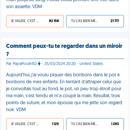
main jusqu'au sang. J'avais voulu prendre une frite dans
son assiette. VDM
JE VALIDE, C'EST UNE VDM
82 158
TU L'AS BIEN MÉRITÉ
21 717
Comment peux-tu te regarder dans un miroir
?
Par PapaPoule152
- 25/03/2024 20:20 - United States
Aujourd'hui, j'ai voulu piquer des bonbons dans le pot à
bonbons de mes enfants. En tentant d'attraper celui que
je convoitais tout au fond, le pot, un peu trop étroit pour
ma main, s'est fendu et m'a coupé la main. Résultat, trois
points de suture, et mon épouse qui me jette son regard
noir. VDM
JE VALIDE, C'EST UNE VDM
1 125
TU L'AS BIEN MÉRITÉ
1 283