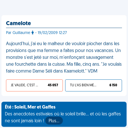
Camelote
Par Guillaume
- 19/02/2009 12:27
Aujourd'hui, j'ai eu le malheur de vouloir piocher dans les
provisions que ma femme a faites pour nos vacances. Un
monstre s'est jeté sur moi, m'enfonçant sauvagement
une fourchette dans la cuisse. Ma fille, cinq ans. "Je voulais
faire comme Dame Séli dans Kaamelott." VDM
JE VALIDE, C'EST UNE VDM
45 057
TU L'AS BIEN MÉRITÉ
6 150
Été : Soleil, Mer et Gaffes
Des anecdotes estivales où le soleil brille... et où les gaffes
ne sont jamais loin !
Plus…