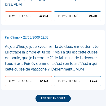
bras. VDM
JE VALIDE, C'EST UNE VDM
32 254
TU L'AS BIEN MÉRITÉ
24 781
Par Climax - 27/05/2009 22:33
Aujourd'hui, je joue avec ma fille de deux ans et demi. Je
lui attrape la jambe et lui dis : "Mais à qui est cette cuisse
de poule, que je la croque ?!" Je fais mine de la dévorer...
Fous rires... Puis évidemment, c'est son tour : "L'est à qui
cette cuisse de vaaaache ?" Évidemment... VDM
JE VALIDE, C'EST UNE VDM
54 172
TU L'AS BIEN MÉRITÉ
6 393
ENCORE, ENCORE !