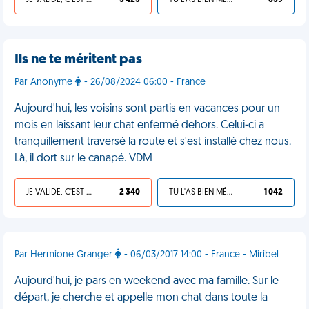
JE VALIDE, C'EST UNE VDM
3 423
TU L'AS BIEN MÉRITÉ
659
Ils ne te méritent pas
Par Anonyme
- 26/08/2024 06:00 - France
Aujourd'hui, les voisins sont partis en vacances pour un
mois en laissant leur chat enfermé dehors. Celui-ci a
tranquillement traversé la route et s'est installé chez nous.
Là, il dort sur le canapé. VDM
JE VALIDE, C'EST UNE VDM
2 340
TU L'AS BIEN MÉRITÉ
1 042
Par Hermione Granger
- 06/03/2017 14:00 - France - Miribel
Aujourd'hui, je pars en weekend avec ma famille. Sur le
départ, je cherche et appelle mon chat dans toute la