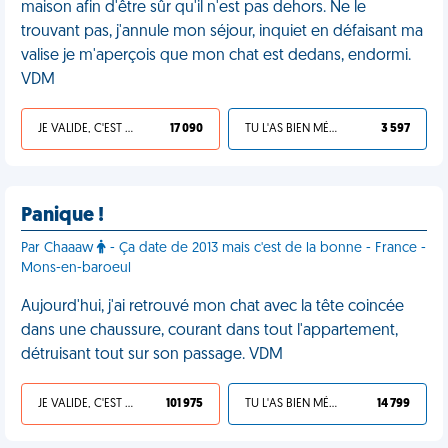
maison afin d'être sûr qu'il n'est pas dehors. Ne le
trouvant pas, j'annule mon séjour, inquiet en défaisant ma
valise je m'aperçois que mon chat est dedans, endormi.
VDM
JE VALIDE, C'EST UNE VDM
17 090
TU L'AS BIEN MÉRITÉ
3 597
Panique !
Par Chaaaw
- Ça date de 2013 mais c'est de la bonne - France -
Mons-en-baroeul
Aujourd'hui, j'ai retrouvé mon chat avec la tête coincée
dans une chaussure, courant dans tout l'appartement,
détruisant tout sur son passage. VDM
JE VALIDE, C'EST UNE VDM
101 975
TU L'AS BIEN MÉRITÉ
14 799