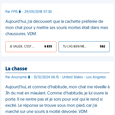
Par FP15
- 29/09/2018 07:30
Aujourd'hui, j’ai découvert que la cachette préférée de
mon chat pour y mettre ses souris mortes était dans mes
chaussures. VDM.
JE VALIDE, C'EST UNE VDM
6 835
TU L'AS BIEN MÉRITÉ
582
La chasse
Par Anonyme
- 31/12/2024 06:15 - United States - Los Angeles
Aujourd'hui, et comme d’habitude, mon chat me réveille à
3h du mat en miaulant. Comme d’habitude, je lui ouvre la
porte. Il ne rentre pas et je sors pour voir qui le rend si
excité. Le réponse se trouve sous mon pied, car j’ai
marché sur une souris à moitié dévorée. VDM