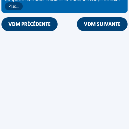
rempli de rires sous le soleil... et quelques coups de soleil !
Plus…
VDM PRÉCÉDENTE
VDM SUIVANTE