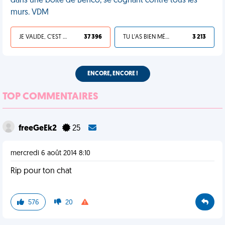
dans une boîte de Benco, se cognant contre tous les
murs. VDM
JE VALIDE, C'EST UNE VDM
37 396
TU L'AS BIEN MÉRITÉ
3 213
ENCORE, ENCORE !
TOP COMMENTAIRES
freeGeEk2
25
mercredi 6 août 2014 8:10
Rip pour ton chat
576
20