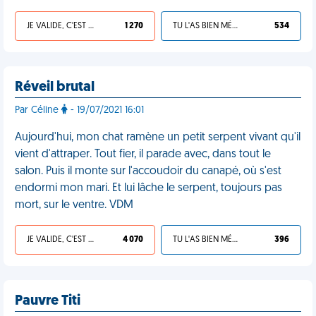
JE VALIDE, C'EST UNE VDM
1 270
TU L'AS BIEN MÉRITÉ
534
Réveil brutal
Par Céline
- 19/07/2021 16:01
Aujourd'hui, mon chat ramène un petit serpent vivant qu'il
vient d'attraper. Tout fier, il parade avec, dans tout le
salon. Puis il monte sur l'accoudoir du canapé, où s'est
endormi mon mari. Et lui lâche le serpent, toujours pas
mort, sur le ventre. VDM
JE VALIDE, C'EST UNE VDM
4 070
TU L'AS BIEN MÉRITÉ
396
Pauvre Titi