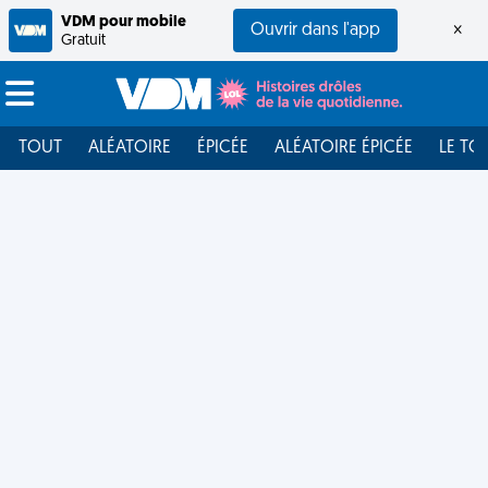
VDM pour mobile
Ouvrir dans l'app
×
Gratuit
TOUT
ALÉATOIRE
ÉPICÉE
ALÉATOIRE ÉPICÉE
LE TO