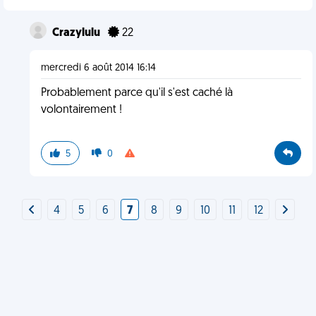
Crazylulu
22
mercredi 6 août 2014 16:14
Probablement parce qu'il s'est caché là
volontairement !
5
0
4
5
6
7
8
9
10
11
12