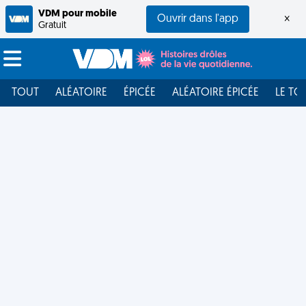
VDM pour mobile
Ouvrir dans l'app
×
Gratuit
TOUT
ALÉATOIRE
ÉPICÉE
ALÉATOIRE ÉPICÉE
LE TO