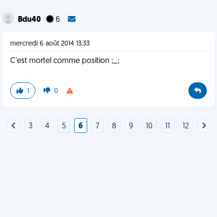
Bdu40
6
mercredi 6 août 2014 13:33
C'est mortel comme position ;_;
1
0
3
4
5
6
7
8
9
10
11
12