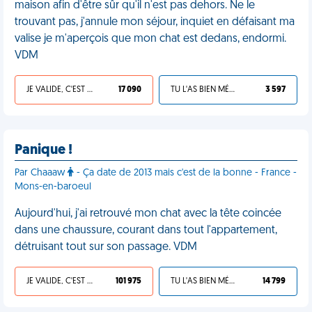
maison afin d'être sûr qu'il n'est pas dehors. Ne le
trouvant pas, j'annule mon séjour, inquiet en défaisant ma
valise je m'aperçois que mon chat est dedans, endormi.
VDM
JE VALIDE, C'EST UNE VDM
17 090
TU L'AS BIEN MÉRITÉ
3 597
Panique !
Par Chaaaw
- Ça date de 2013 mais c'est de la bonne - France -
Mons-en-baroeul
Aujourd'hui, j'ai retrouvé mon chat avec la tête coincée
dans une chaussure, courant dans tout l'appartement,
détruisant tout sur son passage. VDM
JE VALIDE, C'EST UNE VDM
101 975
TU L'AS BIEN MÉRITÉ
14 799