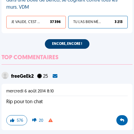
dans une boîte de Benco, se cognant contre tous les
murs. VDM
JE VALIDE, C'EST UNE VDM
37 396
TU L'AS BIEN MÉRITÉ
3 213
ENCORE, ENCORE !
TOP COMMENTAIRES
freeGeEk2
25
mercredi 6 août 2014 8:10
Rip pour ton chat
576
20