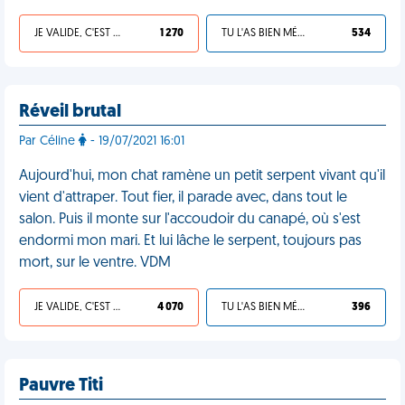
JE VALIDE, C'EST UNE VDM
1 270
TU L'AS BIEN MÉRITÉ
534
Réveil brutal
Par Céline
- 19/07/2021 16:01
Aujourd'hui, mon chat ramène un petit serpent vivant qu'il
vient d'attraper. Tout fier, il parade avec, dans tout le
salon. Puis il monte sur l'accoudoir du canapé, où s'est
endormi mon mari. Et lui lâche le serpent, toujours pas
mort, sur le ventre. VDM
JE VALIDE, C'EST UNE VDM
4 070
TU L'AS BIEN MÉRITÉ
396
Pauvre Titi