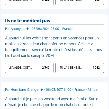
JE VALIDE, C'EST UNE VDM
3 423
TU L'AS BIEN MÉRITÉ
659
Ils ne te méritent pas
Par Anonyme
- 26/08/2024 06:00 - France
Aujourd'hui, les voisins sont partis en vacances pour un
mois en laissant leur chat enfermé dehors. Celui-ci a
tranquillement traversé la route et s'est installé chez nous.
Là, il dort sur le canapé. VDM
JE VALIDE, C'EST UNE VDM
2 340
TU L'AS BIEN MÉRITÉ
1 042
Par Hermione Granger
- 06/03/2017 14:00 - France - Miribel
Aujourd'hui, je pars en weekend avec ma famille. Sur le
départ, je cherche et appelle mon chat dans toute la