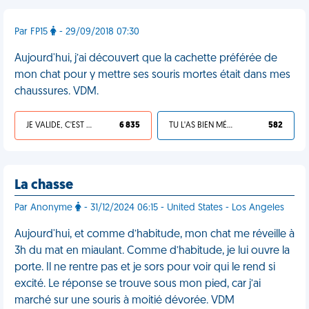
Par FP15
- 29/09/2018 07:30
Aujourd'hui, j’ai découvert que la cachette préférée de
mon chat pour y mettre ses souris mortes était dans mes
chaussures. VDM.
JE VALIDE, C'EST UNE VDM
6 835
TU L'AS BIEN MÉRITÉ
582
La chasse
Par Anonyme
- 31/12/2024 06:15 - United States - Los Angeles
Aujourd'hui, et comme d’habitude, mon chat me réveille à
3h du mat en miaulant. Comme d’habitude, je lui ouvre la
porte. Il ne rentre pas et je sors pour voir qui le rend si
excité. Le réponse se trouve sous mon pied, car j’ai
marché sur une souris à moitié dévorée. VDM