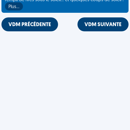
rempli de rires sous le soleil... et quelques coups de soleil !
Plus…
VDM PRÉCÉDENTE
VDM SUIVANTE