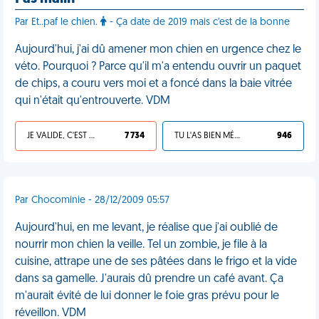
Par Et..paf le chien.
- Ça date de 2019 mais c'est de la bonne
Aujourd'hui, j'ai dû amener mon chien en urgence chez le
véto. Pourquoi ? Parce qu'il m'a entendu ouvrir un paquet
de chips, a couru vers moi et a foncé dans la baie vitrée
qui n'était qu'entrouverte. VDM
JE VALIDE, C'EST UNE VDM
7 734
TU L'AS BIEN MÉRITÉ
946
Par Chocominie - 28/12/2009 05:57
Aujourd'hui, en me levant, je réalise que j'ai oublié de
nourrir mon chien la veille. Tel un zombie, je file à la
cuisine, attrape une de ses pâtées dans le frigo et la vide
dans sa gamelle. J'aurais dû prendre un café avant. Ça
m'aurait évité de lui donner le foie gras prévu pour le
réveillon. VDM