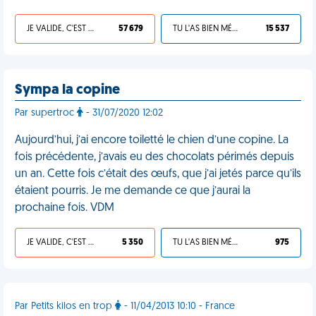
JE VALIDE, C'EST UNE VDM
57 679
TU L'AS BIEN MÉRITÉ
15 537
Sympa la copine
Par supertroc
- 31/07/2020 12:02
Aujourd’hui, j’ai encore toiletté le chien d’une copine. La
fois précédente, j’avais eu des chocolats périmés depuis
un an. Cette fois c’était des œufs, que j’ai jetés parce qu’ils
étaient pourris. Je me demande ce que j’aurai la
prochaine fois. VDM
JE VALIDE, C'EST UNE VDM
5 350
TU L'AS BIEN MÉRITÉ
975
Par Petits kilos en trop
- 11/04/2013 10:10 - France