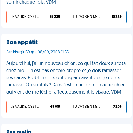
vomir chaque fois. VDM
JE VALIDE, C'EST UNE VDM
75 239
TU L'AS BIEN MÉRITÉ
10 229
Bon appétit
Par kissgirl59
- 08/09/2008 11:55
Aujourd'hui, j'ai un nouveau chien, ce qui fait deux au total
chez moi. Il n'est pas encore propre et je dois ramasser
ses cacas. Problème : ils ont disparu avant que je ne les
ramasse. Où sont-ils ? Dans l'estomac de mon autre chien,
qui vient de me lécher affectueusement le visage. VDM
JE VALIDE, C'EST UNE VDM
48 619
TU L'AS BIEN MÉRITÉ
7 206
Pas malin