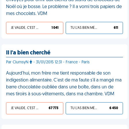
envoyés pour offrir aux clients du stand de chocolats de
Noël où je bosse. Le problème ? Il a vomi trois papiers de
mes chocolats. VDM
JE VALIDE, C'EST UNE VDM
1 041
TU L'AS BIEN MÉRITÉ
611
Il l'a bien cherché
Par ClumsyN
- 31/01/2015 12:31 - France - Paris
Aujourd'hui, mon frère me tient responsable de son
indigestion alimentaire. C'est de ma faute s'il a mangé ma
barre chocolatée oubliée dans une boîte, dans un de
mes tiroirs à sous-vêtements, dans ma chambre. VDM
JE VALIDE, C'EST UNE VDM
67 773
TU L'AS BIEN MÉRITÉ
6 450