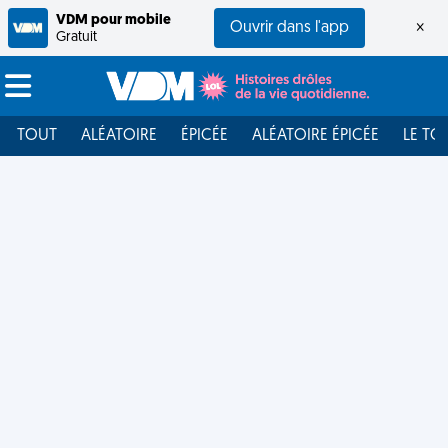
VDM pour mobile
Ouvrir dans l'app
×
Gratuit
TOUT
ALÉATOIRE
ÉPICÉE
ALÉATOIRE ÉPICÉE
LE TO