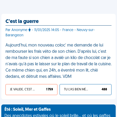
C'est la guerre
Par Anonyme
- 11/01/2025 14:05 - France - Neuvy-sur-
Barangeon
Aujourd'hui, mon nouveau coloc' me demande de lui
rembourser les frais véto de son chien. D'après lui, c'est
de ma faute si son chien a avalé un kilo de chocolat car je
n'avais qu'à pas le laisser sur le plan de travail de la cuisine.
Ce même chien qui, en 24h, a éventré mon lit, chié
dedans, et détruit mes affaires. VDM
JE VALIDE, C'EST UNE VDM
1 759
TU L'AS BIEN MÉRITÉ
488
Été : Soleil, Mer et Gaffes
Des anecdotes estivales où le soleil brille... et où les gaffes