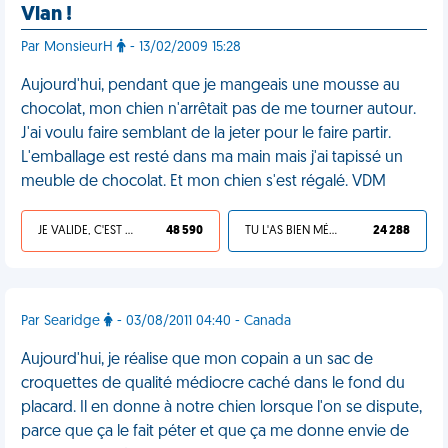
Vlan !
Par MonsieurH
- 13/02/2009 15:28
Aujourd'hui, pendant que je mangeais une mousse au
chocolat, mon chien n'arrêtait pas de me tourner autour.
J'ai voulu faire semblant de la jeter pour le faire partir.
L'emballage est resté dans ma main mais j'ai tapissé un
meuble de chocolat. Et mon chien s'est régalé. VDM
JE VALIDE, C'EST UNE VDM
48 590
TU L'AS BIEN MÉRITÉ
24 288
Par Searidge
- 03/08/2011 04:40 - Canada
Aujourd'hui, je réalise que mon copain a un sac de
croquettes de qualité médiocre caché dans le fond du
placard. Il en donne à notre chien lorsque l'on se dispute,
parce que ça le fait péter et que ça me donne envie de