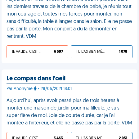
les derniers travaux de la chambre de bébé, je réunis tout
mon courage et toutes mes forces pour monter, non
sans difficulté, la table à langer dans le salon. Elle ne passe
pas par la porte. Mon conjoint a dû la démonter en
rentrant. VDM
JE VALIDE, C'EST UNE VDM
6 597
TU L'AS BIEN MÉRITÉ
1 078
Le compas dans l'oeil
Par Anonyme
- 28/06/2021 18:01
Aujourd'hui, après avoir passé plus de trois heures à
monter une maison de jardin pour ma filleule, je suis
super fière de moi. Joie de courte durée, car je l'ai
montée à l'intérieur, et elle ne passe pas par la porte. VDM
JE VALIDE, C'EST UNE VDM
3 463
TU L'AS BIEN MÉRITÉ
2 051