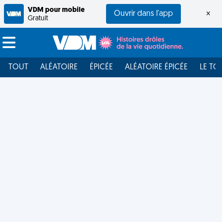
VDM pour mobile
Ouvrir dans l'app
×
Gratuit
TOUT
ALÉATOIRE
ÉPICÉE
ALÉATOIRE ÉPICÉE
LE TO