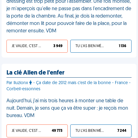
dressing est trop petit pour l'assembler. Une fois montée,
je m'aperçois qu'elle ne passe pas dans l'encadrement de
la porte de la chambre. Au final, je dois la redemonter,
démonter mon lit pour pouvoir faire de la place, pour la
remonter ensuite. VDM
JE VALIDE, C'EST UNE VDM
3 949
TU L'AS BIEN MÉRITÉ
1 136
La clé Allen de l'enfer
Par Iluzionx
- Ça date de 2012 mais c'est de la bonne - France -
Corbeil-essonnes
Aujourd'hui, j'ai mis trois heures à monter une table de
nuit. Demain, je sens que ça va être super : je reçois mon
bureau. VDM
JE VALIDE, C'EST UNE VDM
49 773
TU L'AS BIEN MÉRITÉ
7 244