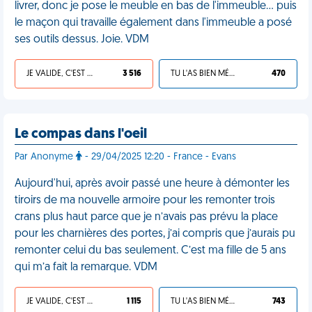
livrer, donc je pose le meuble en bas de l'immeuble… puis
le maçon qui travaille également dans l'immeuble a posé
ses outils dessus. Joie. VDM
JE VALIDE, C'EST UNE VDM
3 516
TU L'AS BIEN MÉRITÉ
470
Le compas dans l'oeil
Par Anonyme
- 29/04/2025 12:20 - France - Evans
Aujourd'hui, après avoir passé une heure à démonter les
tiroirs de ma nouvelle armoire pour les remonter trois
crans plus haut parce que je n’avais pas prévu la place
pour les charnières des portes, j’ai compris que j’aurais pu
remonter celui du bas seulement. C’est ma fille de 5 ans
qui m’a fait la remarque. VDM
JE VALIDE, C'EST UNE VDM
1 115
TU L'AS BIEN MÉRITÉ
743