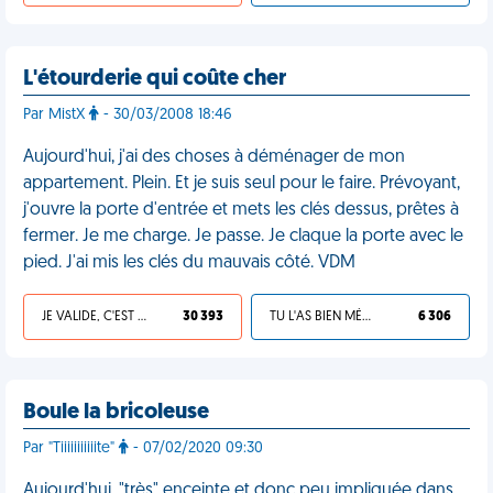
L'étourderie qui coûte cher
Par MistX
- 30/03/2008 18:46
Aujourd'hui, j'ai des choses à déménager de mon
appartement. Plein. Et je suis seul pour le faire. Prévoyant,
j'ouvre la porte d'entrée et mets les clés dessus, prêtes à
fermer. Je me charge. Je passe. Je claque la porte avec le
pied. J'ai mis les clés du mauvais côté. VDM
JE VALIDE, C'EST UNE VDM
30 393
TU L'AS BIEN MÉRITÉ
6 306
Boule la bricoleuse
Par "Tiiiiiiiiiiite"
- 07/02/2020 09:30
Aujourd'hui, "très" enceinte et donc peu impliquée dans