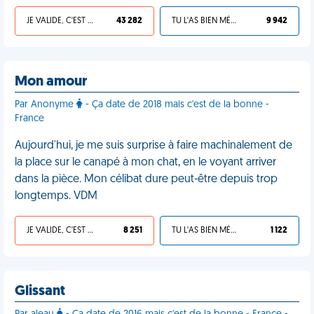
JE VALIDE, C'EST UNE VDM
43 282
TU L'AS BIEN MÉRITÉ
9 942
Mon amour
Par Anonyme
- Ça date de 2018 mais c'est de la bonne -
France
Aujourd'hui, je me suis surprise à faire machinalement de
la place sur le canapé à mon chat, en le voyant arriver
dans la pièce. Mon célibat dure peut-être depuis trop
longtemps. VDM
JE VALIDE, C'EST UNE VDM
8 251
TU L'AS BIEN MÉRITÉ
1 122
Glissant