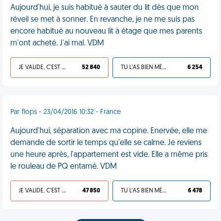
Aujourd'hui, je suis habitué à sauter du lit dès que mon
réveil se met à sonner. En revanche, je ne me suis pas
encore habitué au nouveau lit à étage que mes parents
m'ont acheté. J'ai mal. VDM
JE VALIDE, C'EST UNE VDM
52 840
TU L'AS BIEN MÉRITÉ
6 254
Par flops - 23/04/2016 10:32 - France
Aujourd'hui, séparation avec ma copine. Enervée, elle me
demande de sortir le temps qu'elle se calme. Je reviens
une heure après, l'appartement est vide. Elle a même pris
le rouleau de PQ entamé. VDM
JE VALIDE, C'EST UNE VDM
47 850
TU L'AS BIEN MÉRITÉ
6 478