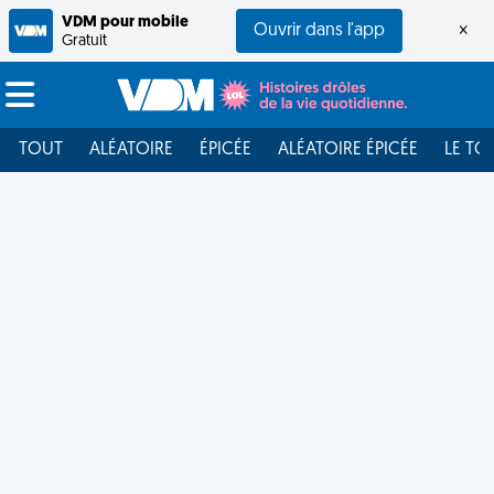
VDM pour mobile
Ouvrir dans l'app
×
Gratuit
TOUT
ALÉATOIRE
ÉPICÉE
ALÉATOIRE ÉPICÉE
LE TO