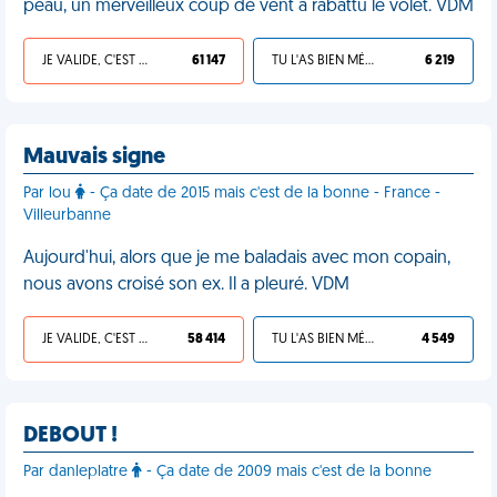
peau, un merveilleux coup de vent a rabattu le volet. VDM
JE VALIDE, C'EST UNE VDM
61 147
TU L'AS BIEN MÉRITÉ
6 219
Mauvais signe
Par lou
- Ça date de 2015 mais c'est de la bonne - France -
Villeurbanne
Aujourd'hui, alors que je me baladais avec mon copain,
nous avons croisé son ex. Il a pleuré. VDM
JE VALIDE, C'EST UNE VDM
58 414
TU L'AS BIEN MÉRITÉ
4 549
DEBOUT !
Par danleplatre
- Ça date de 2009 mais c'est de la bonne