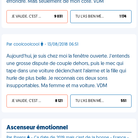
effondré. Mais seulement de mon côté. VDM
JE VALIDE, C'EST UNE VDM
9 031
TU L'AS BIEN MÉRITÉ
1 174
Par coolcoolcool
- 13/08/2018 06:51
Aujourd’hui, je suis chez moi la fenêtre ouverte. J’entends
une grosse dispute de couple dehors, puis le mec qui
tape dans une voiture déclenchant l’alarme et la fille qui
hurle de plus belle. Je reconnais ces deux sons
insupportables. Ma femme et ma voiture. VDM
JE VALIDE, C'EST UNE VDM
8 121
TU L'AS BIEN MÉRITÉ
551
Ascenseur émotionnel
Par lbsens
- Ça date de 2019 mais c'est de la bonne - France -