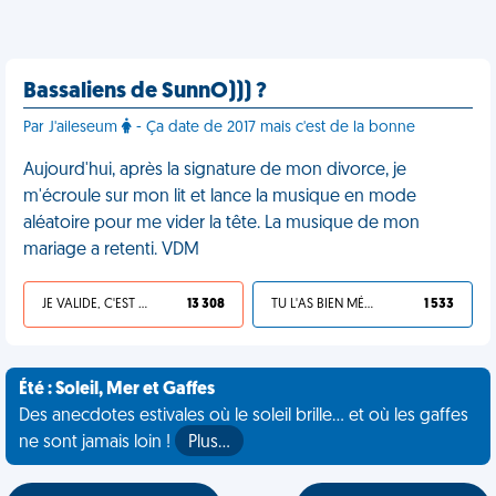
Bassaliens de SunnO))) ?
Par J'aileseum
- Ça date de 2017 mais c'est de la bonne
Aujourd'hui, après la signature de mon divorce, je
m'écroule sur mon lit et lance la musique en mode
aléatoire pour me vider la tête. La musique de mon
mariage a retenti. VDM
JE VALIDE, C'EST UNE VDM
13 308
TU L'AS BIEN MÉRITÉ
1 533
Été : Soleil, Mer et Gaffes
Des anecdotes estivales où le soleil brille... et où les gaffes
ne sont jamais loin !
Plus…