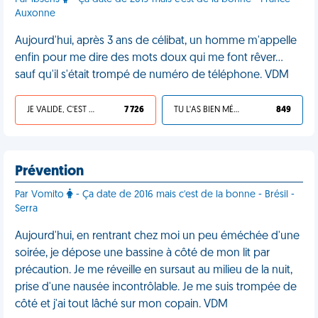
Auxonne
Aujourd'hui, après 3 ans de célibat, un homme m'appelle
enfin pour me dire des mots doux qui me font rêver…
sauf qu'il s'était trompé de numéro de téléphone. VDM
JE VALIDE, C'EST UNE VDM
7 726
TU L'AS BIEN MÉRITÉ
849
Prévention
Par Vomito
- Ça date de 2016 mais c'est de la bonne - Brésil -
Serra
Aujourd'hui, en rentrant chez moi un peu éméchée d'une
soirée, je dépose une bassine à côté de mon lit par
précaution. Je me réveille en sursaut au milieu de la nuit,
prise d'une nausée incontrôlable. Je me suis trompée de
côté et j'ai tout lâché sur mon copain. VDM