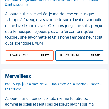
Par aleau
- Ça date de 2016 mais c'est de la bonne - France -
Saint-savournin
Aujourd'hui, mal réveillée, je me douche en musique.
J'attrape à l'aveugle la savonnette sur le lavabo, la mouille
et me lave le corps avec. C'est lorsque je me suis aperçue
que la musique ne jouait plus que j'ai compris qu'au
toucher, une savonnette et un iPhone flambant neuf sont
quasi identiques. VDM
JE VALIDE, C'EST UNE VDM
43 370
TU L'AS BIEN MÉRITÉ
23 262
Merveilleux
Par Bouga
- Ça date de 2015 mais c'est de la bonne - France -
La Ferrière
Aujourd'hui, en passant la tête par ma fenêtre pour
admirer le soleil et sentir ses délicieux rayons sur ma