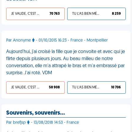
JE VALIDE, C'EST UNE VDM
70 763
TU L'AS BIEN MÉRITÉ
8 259
Par Anonyme
- 01/10/2015 16:23 - France - Montpellier
Aujourd'hui, j'ai croisé la fille que je convoite et avec qui je
flirte depuis plusieurs jours. Au beau milieu de notre
conversation, elle m'a attrapé le bras et m'a embrassé par
surprise. J'ai roté. VDM
JE VALIDE, C'EST UNE VDM
58 908
TU L'AS BIEN MÉRITÉ
10 706
Souvenirs, souvenirs…
Par brefjsp
- 13/08/2018 14:53 - France