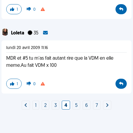
1
0
Loleta
35
lundi 20 avril 2009 11:16
MDR et #5 tu m'as fait autant rire que la VDM en elle
meme.Au fait VDM x 100
1
0
1
2
3
4
5
6
7