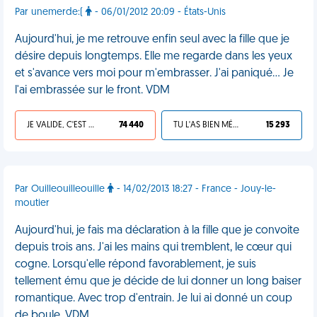
Par unemerde:(
- 06/01/2012 20:09 - États-Unis
Aujourd'hui, je me retrouve enfin seul avec la fille que je
désire depuis longtemps. Elle me regarde dans les yeux
et s'avance vers moi pour m'embrasser. J'ai paniqué... Je
l'ai embrassée sur le front. VDM
JE VALIDE, C'EST UNE VDM
74 440
TU L'AS BIEN MÉRITÉ
15 293
Par Ouilleouilleouille
- 14/02/2013 18:27 - France - Jouy-le-
moutier
Aujourd'hui, je fais ma déclaration à la fille que je convoite
depuis trois ans. J'ai les mains qui tremblent, le cœur qui
cogne. Lorsqu'elle répond favorablement, je suis
tellement ému que je décide de lui donner un long baiser
romantique. Avec trop d'entrain. Je lui ai donné un coup
de boule. VDM