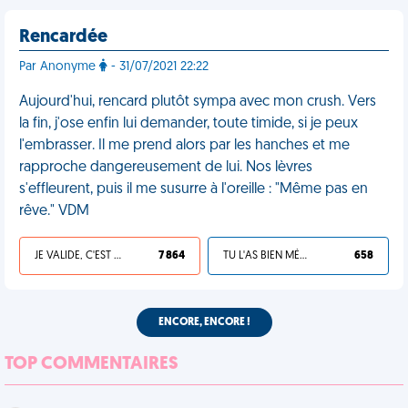
Rencardée
Par Anonyme
- 31/07/2021 22:22
Aujourd'hui, rencard plutôt sympa avec mon crush. Vers
la fin, j'ose enfin lui demander, toute timide, si je peux
l'embrasser. Il me prend alors par les hanches et me
rapproche dangereusement de lui. Nos lèvres
s'effleurent, puis il me susurre à l'oreille : "Même pas en
rêve." VDM
JE VALIDE, C'EST UNE VDM
7 864
TU L'AS BIEN MÉRITÉ
658
ENCORE, ENCORE !
TOP COMMENTAIRES