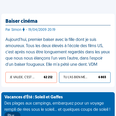
Baiser cinéma
Par Simon
- 19/04/2009 20:19
Aujourd'hui, premier baiser avec la fille dont je suis
amoureux. Tous les deux élevés à l'école des films US,
c'est après nous être longuement regardés dans les yeux
que nous nous élançons l'un vers l'autre, dans l'espoir
d'un baiser fougueux. Elle m'a pété une dent. VDM
JE VALIDE, C'EST UNE VDM
62 212
TU L'AS BIEN MÉRITÉ
6 803
Vacances d'Été : Soleil et Gaffes
Des plages aux campings, embarquez pour un voyage
rempli de rires sous le soleil... et quelques coups de soleil !