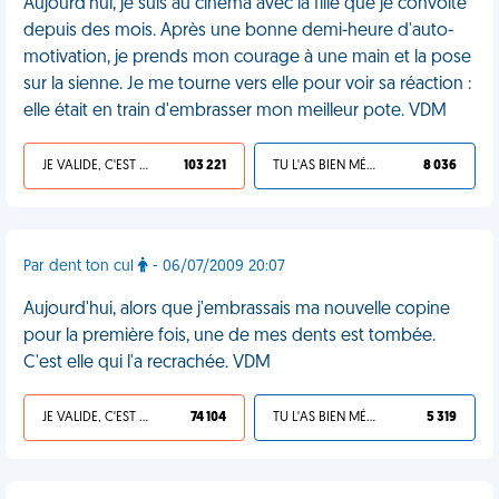
Aujourd'hui, je suis au cinéma avec la fille que je convoite
depuis des mois. Après une bonne demi-heure d'auto-
motivation, je prends mon courage à une main et la pose
sur la sienne. Je me tourne vers elle pour voir sa réaction :
elle était en train d'embrasser mon meilleur pote. VDM
JE VALIDE, C'EST UNE VDM
103 221
TU L'AS BIEN MÉRITÉ
8 036
Par dent ton cul
- 06/07/2009 20:07
Aujourd'hui, alors que j'embrassais ma nouvelle copine
pour la première fois, une de mes dents est tombée.
C'est elle qui l'a recrachée. VDM
JE VALIDE, C'EST UNE VDM
74 104
TU L'AS BIEN MÉRITÉ
5 319