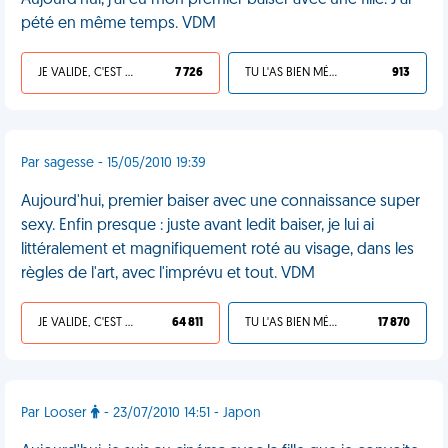
Aujourd'hui, j'ai eu mon premier baiser avec une fille. J'ai
pété en même temps. VDM
JE VALIDE, C'EST UNE VDM
7 726
TU L'AS BIEN MÉRITÉ
913
Par sagesse - 15/05/2010 19:39
Aujourd'hui, premier baiser avec une connaissance super
sexy. Enfin presque : juste avant ledit baiser, je lui ai
littéralement et magnifiquement roté au visage, dans les
règles de l'art, avec l'imprévu et tout. VDM
JE VALIDE, C'EST UNE VDM
64 811
TU L'AS BIEN MÉRITÉ
17 870
Par Looser
- 23/07/2010 14:51 - Japon