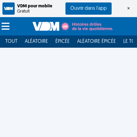
VDM pour mobile
Ouvrir dans l'app
×
Gratuit
TOUT
ALÉATOIRE
ÉPICÉE
ALÉATOIRE ÉPICÉE
LE TO