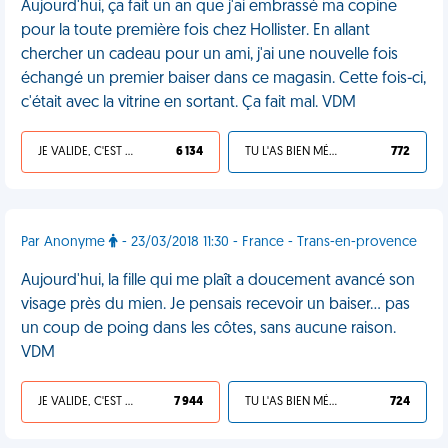
Aujourd'hui, ça fait un an que j'ai embrassé ma copine
pour la toute première fois chez Hollister. En allant
chercher un cadeau pour un ami, j'ai une nouvelle fois
échangé un premier baiser dans ce magasin. Cette fois-ci,
c'était avec la vitrine en sortant. Ça fait mal. VDM
JE VALIDE, C'EST UNE VDM
6 134
TU L'AS BIEN MÉRITÉ
772
Par Anonyme
- 23/03/2018 11:30 - France - Trans-en-provence
Aujourd'hui, la fille qui me plaît a doucement avancé son
visage près du mien. Je pensais recevoir un baiser... pas
un coup de poing dans les côtes, sans aucune raison.
VDM
JE VALIDE, C'EST UNE VDM
7 944
TU L'AS BIEN MÉRITÉ
724