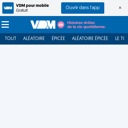
VDM pour mobile
Ouvrir dans l'app
×
Gratuit
TOUT
ALÉATOIRE
ÉPICÉE
ALÉATOIRE ÉPICÉE
LE TO