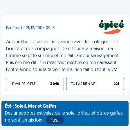
Par Tedd - 21/12/2008 09:18
Aujourd'hui, repas de fin d'année avec les collègues de
boulot et nos compagnes. De retour à la maison, ma
femme se jette sur moi et me fait l'amour sauvagement.
Puis elle me dit : "Tu m'as tout excitée en me caressant
l'entrejambe sous la table." Je n'ai rien fait du tout. VDM
JE VALIDE, C'EST UNE VDM
3 048
TU L'AS BIEN MÉRITÉ
221
Été : Soleil, Mer et Gaffes
Des anecdotes estivales où le soleil brille... et où les gaffes
ne sont jamais loin !
Plus…