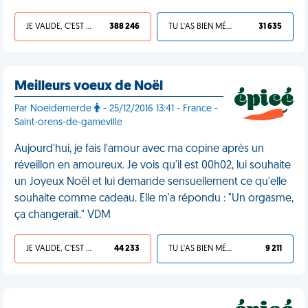
JE VALIDE, C'EST UNE VDM
388 246
TU L'AS BIEN MÉRITÉ
31 635
Meilleurs voeux de Noël
Par Noeldemerde
- 25/12/2016 13:41 - France -
Saint-orens-de-gameville
Aujourd'hui, je fais l'amour avec ma copine après un
réveillon en amoureux. Je vois qu'il est 00h02, lui souhaite
un Joyeux Noël et lui demande sensuellement ce qu'elle
souhaite comme cadeau. Elle m'a répondu : "Un orgasme,
ça changerait." VDM
JE VALIDE, C'EST UNE VDM
44 233
TU L'AS BIEN MÉRITÉ
9 211