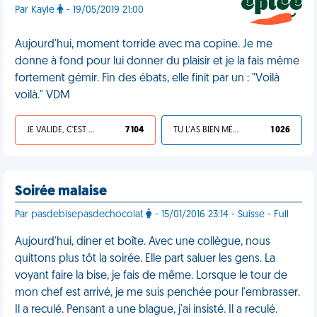
Par Kayle
- 19/05/2019 21:00
Aujourd'hui, moment torride avec ma copine. Je me
donne à fond pour lui donner du plaisir et je la fais même
fortement gémir. Fin des ébats, elle finit par un : "Voilà
voilà." VDM
JE VALIDE, C'EST UNE VDM
7 104
TU L'AS BIEN MÉRITÉ
1 026
Soirée malaise
Par pasdebisepasdechocolat
- 15/01/2016 23:14 - Suisse - Full
Aujourd'hui, diner et boîte. Avec une collègue, nous
quittons plus tôt la soirée. Elle part saluer les gens. La
voyant faire la bise, je fais de même. Lorsque le tour de
mon chef est arrivé, je me suis penchée pour l'embrasser.
Il a reculé. Pensant a une blague, j'ai insisté. Il a reculé.