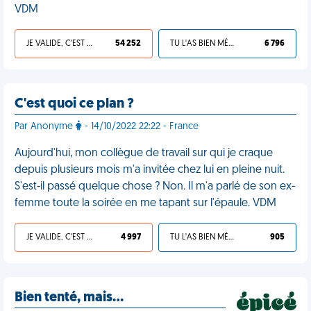
VDM
JE VALIDE, C'EST UNE VDM
54 252
TU L'AS BIEN MÉRITÉ
6 796
C'est quoi ce plan ?
Par Anonyme
- 14/10/2022 22:22 - France
Aujourd'hui, mon collègue de travail sur qui je craque
depuis plusieurs mois m'a invitée chez lui en pleine nuit.
S'est-il passé quelque chose ? Non. Il m'a parlé de son ex-
femme toute la soirée en me tapant sur l'épaule. VDM
JE VALIDE, C'EST UNE VDM
4 997
TU L'AS BIEN MÉRITÉ
905
Bien tenté, mais…