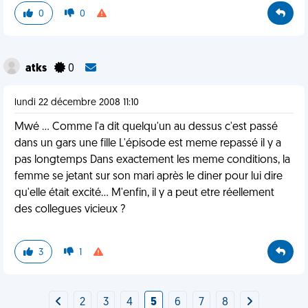
0
0
atks
0
lundi 22 décembre 2008 11:10
Mwé ... Comme l'a dit quelqu'un au dessus c'est passé
dans un gars une fille L'épisode est meme repassé il y a
pas longtemps Dans exactement les meme conditions, la
femme se jetant sur son mari après le diner pour lui dire
qu'elle était excité... M'enfin, il y a peut etre réellement
des collegues vicieux ?
3
1
2
3
4
5
6
7
8