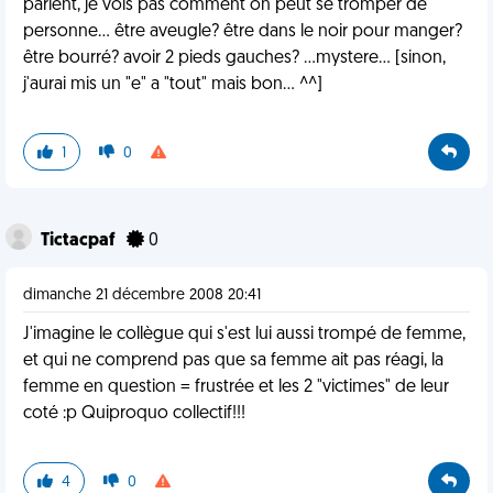
parlent, je vois pas comment on peut se tromper de
personne... être aveugle? être dans le noir pour manger?
être bourré? avoir 2 pieds gauches? ...mystere... [sinon,
j'aurai mis un "e" a "tout" mais bon... ^^]
1
0
Tictacpaf
0
dimanche 21 décembre 2008 20:41
J'imagine le collègue qui s'est lui aussi trompé de femme,
et qui ne comprend pas que sa femme ait pas réagi, la
femme en question = frustrée et les 2 "victimes" de leur
coté :p Quiproquo collectif!!!
4
0