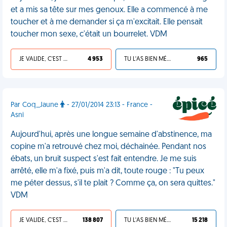
et a mis sa tête sur mes genoux. Elle a commencé à me
toucher et à me demander si ça m'excitait. Elle pensait
toucher mon sexe, c'était un bourrelet. VDM
JE VALIDE, C'EST UNE VDM
4 953
TU L'AS BIEN MÉRITÉ
965
Par Coq_Jaune
- 27/01/2014 23:13 - France -
Asni
Aujourd'hui, après une longue semaine d'abstinence, ma
copine m'a retrouvé chez moi, déchainée. Pendant nos
ébats, un bruit suspect s'est fait entendre. Je me suis
arrêté, elle m'a fixé, puis m'a dit, toute rouge : "Tu peux
me péter dessus, s'il te plait ? Comme ça, on sera quittes."
VDM
JE VALIDE, C'EST UNE VDM
138 807
TU L'AS BIEN MÉRITÉ
15 218