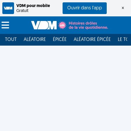
VDM pour mobile
Ouvrir dans l'app
×
Gratuit
TOUT
ALÉATOIRE
ÉPICÉE
ALÉATOIRE ÉPICÉE
LE TO