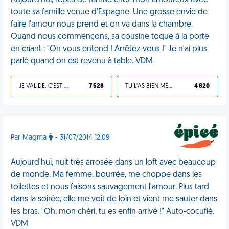
Aujourd'hui, repas de famille chez mon amoureux avec
toute sa famille venue d'Espagne. Une grosse envie de
faire l'amour nous prend et on va dans la chambre.
Quand nous commençons, sa cousine toque à la porte
en criant : "On vous entend ! Arrêtez-vous !" Je n'ai plus
parlé quand on est revenu à table. VDM
JE VALIDE, C'EST UNE VDM
7 528
TU L'AS BIEN MÉRITÉ
4 820
Par Magma
- 31/07/2014 12:09
Aujourd'hui, nuit très arrosée dans un loft avec beaucoup
de monde. Ma femme, bourrée, me choppe dans les
toilettes et nous faisons sauvagement l'amour. Plus tard
dans la soirée, elle me voit de loin et vient me sauter dans
les bras. "Oh, mon chéri, tu es enfin arrivé !" Auto-cocufié.
VDM