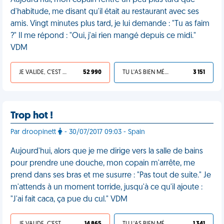
Aujourd'hui, mon copain rentre un peu plus tard que
d'habitude, me disant qu'il était au restaurant avec ses
amis. Vingt minutes plus tard, je lui demande : "Tu as faim
?" Il me répond : "Oui, j'ai rien mangé depuis ce midi."
VDM
JE VALIDE, C'EST UNE VDM
52 990
TU L'AS BIEN MÉRITÉ
3 151
Trop hot !
Par droopinett
- 30/07/2017 09:03 - Spain
Aujourd'hui, alors que je me dirige vers la salle de bains
pour prendre une douche, mon copain m'arrête, me
prend dans ses bras et me susurre : "Pas tout de suite." Je
m'attends à un moment torride, jusqu'à ce qu'il ajoute :
"J'ai fait caca, ça pue du cul." VDM