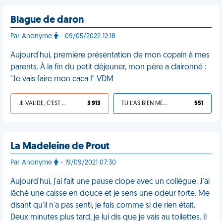
Blague de daron
Par Anonyme
- 09/05/2022 12:18
Aujourd'hui, première présentation de mon copain à mes
parents. À la fin du petit déjeuner, mon père a claironné :
"Je vais faire mon caca !" VDM
JE VALIDE, C'EST UNE VDM
3 913
TU L'AS BIEN MÉRITÉ
551
La Madeleine de Prout
Par Anonyme
- 19/09/2021 07:30
Aujourd'hui, j'ai fait une pause clope avec un collègue. J'ai
lâché une caisse en douce et je sens une odeur forte. Me
disant qu'il n'a pas senti, je fais comme si de rien était.
Deux minutes plus tard, je lui dis que je vais au toilettes. Il