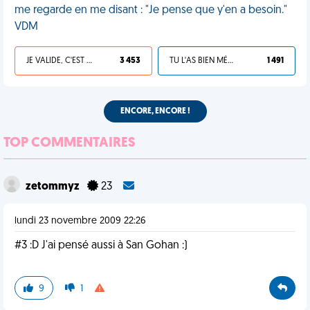
me regarde en me disant : "Je pense que y'en a besoin."
VDM
JE VALIDE, C'EST UNE VDM
3 453
TU L'AS BIEN MÉRITÉ
1 491
ENCORE, ENCORE !
TOP COMMENTAIRES
zetommyz
23
lundi 23 novembre 2009 22:26
#3 :D J'ai pensé aussi à San Gohan :)
9
1