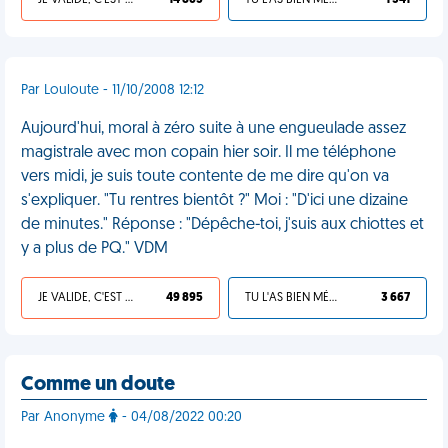
JE VALIDE, C'EST UNE VDM
14 865
TU L'AS BIEN MÉRITÉ
1 341
Par Louloute - 11/10/2008 12:12
Aujourd'hui, moral à zéro suite à une engueulade assez
magistrale avec mon copain hier soir. Il me téléphone
vers midi, je suis toute contente de me dire qu'on va
s'expliquer. "Tu rentres bientôt ?" Moi : "D'ici une dizaine
de minutes." Réponse : "Dépêche-toi, j'suis aux chiottes et
y a plus de PQ." VDM
JE VALIDE, C'EST UNE VDM
49 895
TU L'AS BIEN MÉRITÉ
3 667
Comme un doute
Par Anonyme
- 04/08/2022 00:20