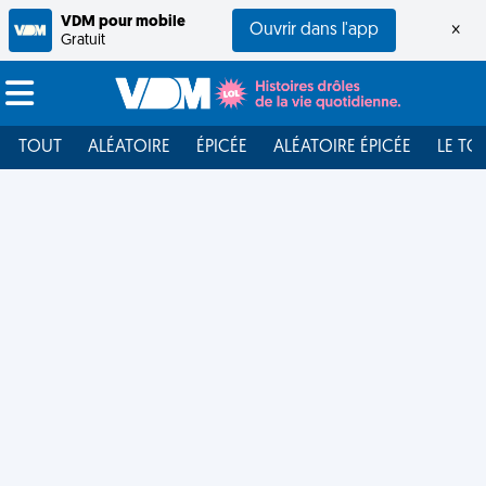
VDM pour mobile
Ouvrir dans l'app
×
Gratuit
TOUT
ALÉATOIRE
ÉPICÉE
ALÉATOIRE ÉPICÉE
LE TO