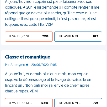
Aujourd'hui, mon copain est parti déjeuner avec ses
collègues. À 20h je lui demande s'il compte rentrer. Il me
répond que ça devrait plus tarder, qu'il ne reste qu'une
collègue. Il est presque minuit, il n'est pas rentré, et est
toujours avec cette fille. VDM
JE VALIDE, C'EST UNE VDM
7 199
TU L'AS BIEN MÉRITÉ
827
Classe et romantique
Par Anonyme
- 20/06/2020 12:05
Aujourd'hui, et depuis plusieurs mois, mon copain
esquive le débarrassage et le lavage de vaisselle en
lançant un : "Bon bah moi, j'ai envie de chier" après
chaque repas. VDM
JE VALIDE, C'EST UNE VDM
5 245
TU L'AS BIEN MÉRITÉ
799