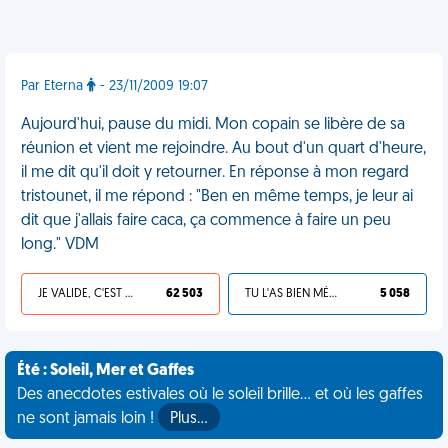
Par Eterna
- 23/11/2009 19:07
Aujourd'hui, pause du midi. Mon copain se libère de sa
réunion et vient me rejoindre. Au bout d'un quart d'heure,
il me dit qu'il doit y retourner. En réponse à mon regard
tristounet, il me répond : "Ben en même temps, je leur ai
dit que j'allais faire caca, ça commence à faire un peu
long." VDM
JE VALIDE, C'EST UNE VDM
62 503
TU L'AS BIEN MÉRITÉ
5 058
Été : Soleil, Mer et Gaffes
Des anecdotes estivales où le soleil brille... et où les gaffes
ne sont jamais loin !
Plus…