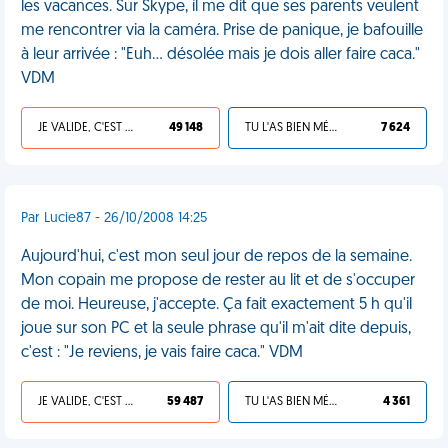
les vacances. Sur Skype, il me dit que ses parents veulent
me rencontrer via la caméra. Prise de panique, je bafouille
à leur arrivée : "Euh... désolée mais je dois aller faire caca."
VDM
JE VALIDE, C'EST UNE VDM
49 148
TU L'AS BIEN MÉRITÉ
7 624
Par Lucie87 - 26/10/2008 14:25
Aujourd'hui, c'est mon seul jour de repos de la semaine.
Mon copain me propose de rester au lit et de s'occuper
de moi. Heureuse, j'accepte. Ça fait exactement 5 h qu'il
joue sur son PC et la seule phrase qu'il m'ait dite depuis,
c'est : "Je reviens, je vais faire caca." VDM
JE VALIDE, C'EST UNE VDM
59 487
TU L'AS BIEN MÉRITÉ
4 361