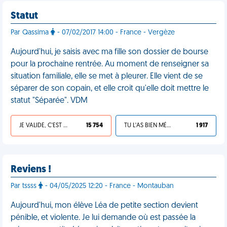
Statut
Par Qassima
- 07/02/2017 14:00 - France - Vergèze
Aujourd'hui, je saisis avec ma fille son dossier de bourse
pour la prochaine rentrée. Au moment de renseigner sa
situation familiale, elle se met à pleurer. Elle vient de se
séparer de son copain, et elle croit qu'elle doit mettre le
statut "Séparée". VDM
JE VALIDE, C'EST UNE VDM
15 754
TU L'AS BIEN MÉRITÉ
1 917
Reviens !
Par tssss
- 04/05/2025 12:20 - France - Montauban
Aujourd'hui, mon élève Léa de petite section devient
pénible, et violente. Je lui demande où est passée la