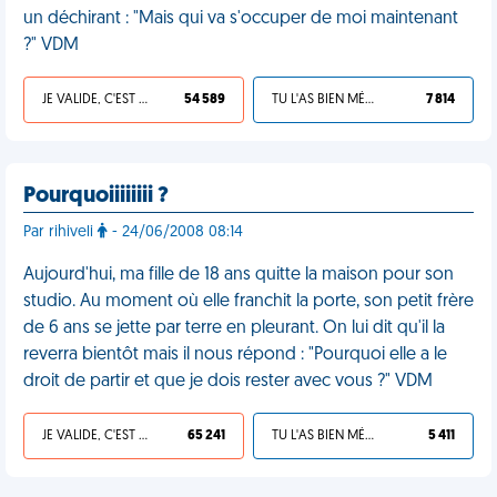
un déchirant : "Mais qui va s'occuper de moi maintenant
?" VDM
JE VALIDE, C'EST UNE VDM
54 589
TU L'AS BIEN MÉRITÉ
7 814
Pourquoiiiiiiii ?
Par rihiveli
- 24/06/2008 08:14
Aujourd'hui, ma fille de 18 ans quitte la maison pour son
studio. Au moment où elle franchit la porte, son petit frère
de 6 ans se jette par terre en pleurant. On lui dit qu'il la
reverra bientôt mais il nous répond : "Pourquoi elle a le
droit de partir et que je dois rester avec vous ?" VDM
JE VALIDE, C'EST UNE VDM
65 241
TU L'AS BIEN MÉRITÉ
5 411