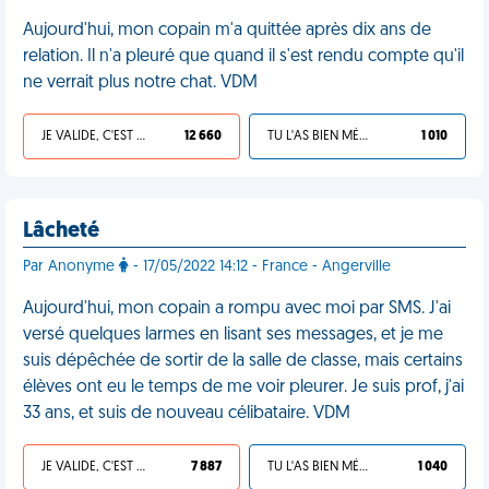
Aujourd'hui, mon copain m'a quittée après dix ans de
relation. Il n'a pleuré que quand il s'est rendu compte qu'il
ne verrait plus notre chat. VDM
JE VALIDE, C'EST UNE VDM
12 660
TU L'AS BIEN MÉRITÉ
1 010
Lâcheté
Par Anonyme
- 17/05/2022 14:12 - France - Angerville
Aujourd'hui, mon copain a rompu avec moi par SMS. J'ai
versé quelques larmes en lisant ses messages, et je me
suis dépêchée de sortir de la salle de classe, mais certains
élèves ont eu le temps de me voir pleurer. Je suis prof, j'ai
33 ans, et suis de nouveau célibataire. VDM
JE VALIDE, C'EST UNE VDM
7 887
TU L'AS BIEN MÉRITÉ
1 040