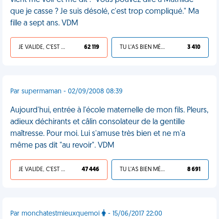
vient me voir et me dit : "Vous pouvez dire à Mathilde
que je casse ? Je suis désolé, c'est trop compliqué." Ma
fille a sept ans. VDM
JE VALIDE, C'EST UNE VDM
62 119
TU L'AS BIEN MÉRITÉ
3 410
Par supermaman - 02/09/2008 08:39
Aujourd'hui, entrée à l'école maternelle de mon fils. Pleurs,
adieux déchirants et câlin consolateur de la gentille
maîtresse. Pour moi. Lui s'amuse très bien et ne m'a
même pas dit "au revoir". VDM
JE VALIDE, C'EST UNE VDM
47 446
TU L'AS BIEN MÉRITÉ
8 691
Par monchatestmieuxquemoi
- 15/06/2017 22:00