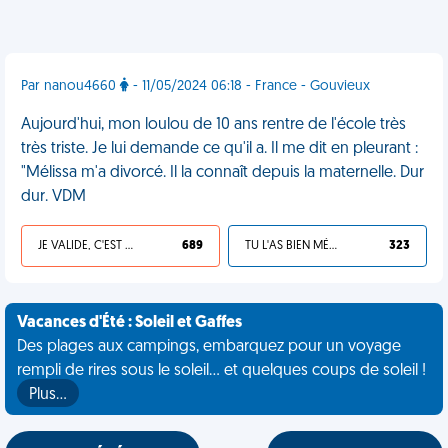
Par nanou4660
- 11/05/2024 06:18 - France - Gouvieux
Aujourd'hui, mon loulou de 10 ans rentre de l'école très
très triste. Je lui demande ce qu'il a. Il me dit en pleurant :
"Mélissa m'a divorcé. Il la connaît depuis la maternelle. Dur
dur. VDM
JE VALIDE, C'EST UNE VDM
689
TU L'AS BIEN MÉRITÉ
323
Vacances d'Été : Soleil et Gaffes
Des plages aux campings, embarquez pour un voyage
rempli de rires sous le soleil... et quelques coups de soleil !
Plus…