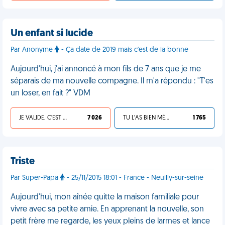
Un enfant si lucide
Par Anonyme
- Ça date de 2019 mais c'est de la bonne
Aujourd'hui, j'ai annoncé à mon fils de 7 ans que je me
séparais de ma nouvelle compagne. Il m'a répondu : "T'es
un loser, en fait ?" VDM
JE VALIDE, C'EST UNE VDM
7 026
TU L'AS BIEN MÉRITÉ
1 765
Triste
Par Super-Papa
- 25/11/2015 18:01 - France - Neuilly-sur-seine
Aujourd'hui, mon aînée quitte la maison familiale pour
vivre avec sa petite amie. En apprenant la nouvelle, son
petit frère me regarde, les yeux pleins de larmes et lance