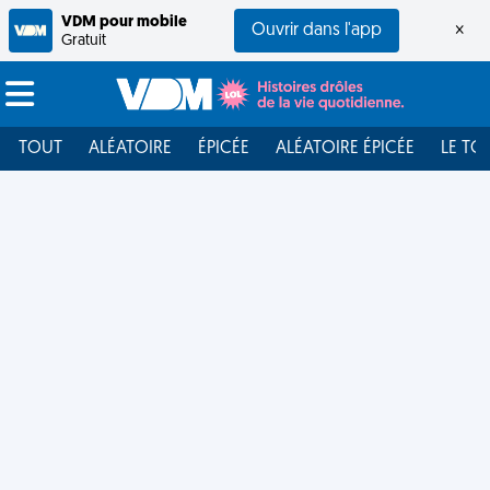
VDM pour mobile
Ouvrir dans l'app
×
Gratuit
TOUT
ALÉATOIRE
ÉPICÉE
ALÉATOIRE ÉPICÉE
LE TO