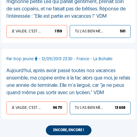
mignonne petite Léa qui parlait gentiment, prenait soin
de ses copains, et ne faisait pas de bêtises. Réponse de
l'intéressée : "Elle est partie en vacances !" VDM
JE VALIDE, C'EST UNE VDM
1 159
TU L'AS BIEN MÉRITÉ
501
Par trop jeune
- 12/09/2013 23:30 - France - La Bohalle
Aujourd’hui, après avoir passé toutes nos vacances
ensemble, ma copine entre à la fac alors que moi, je refais
une année de terminale. Elle m'a largué, car "je ne peux
quand même pas sortir avec un lycéen." VDM
JE VALIDE, C'EST UNE VDM
96 711
TU L'AS BIEN MÉRITÉ
13 608
ENCORE, ENCORE !