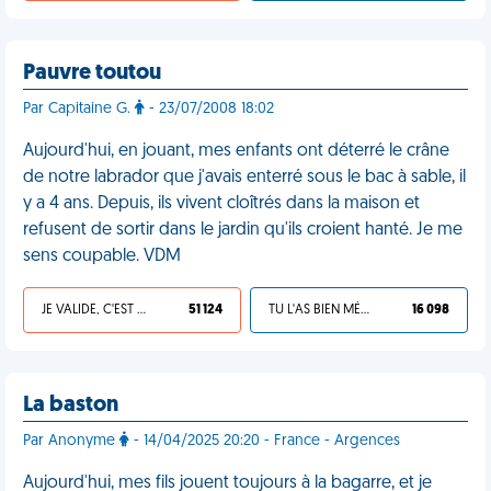
Pauvre toutou
Par Capitaine G.
- 23/07/2008 18:02
Aujourd'hui, en jouant, mes enfants ont déterré le crâne
de notre labrador que j'avais enterré sous le bac à sable, il
y a 4 ans. Depuis, ils vivent cloîtrés dans la maison et
refusent de sortir dans le jardin qu'ils croient hanté. Je me
sens coupable. VDM
JE VALIDE, C'EST UNE VDM
51 124
TU L'AS BIEN MÉRITÉ
16 098
La baston
Par Anonyme
- 14/04/2025 20:20 - France - Argences
Aujourd'hui, mes fils jouent toujours à la bagarre, et je