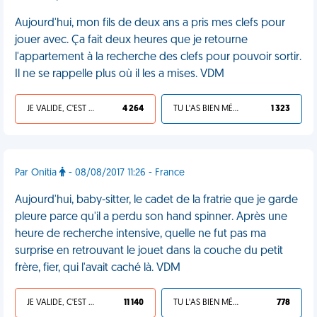
Aujourd'hui, mon fils de deux ans a pris mes clefs pour
jouer avec. Ça fait deux heures que je retourne
l'appartement à la recherche des clefs pour pouvoir sortir.
Il ne se rappelle plus où il les a mises. VDM
JE VALIDE, C'EST UNE VDM
4 264
TU L'AS BIEN MÉRITÉ
1 323
Par Onitia
- 08/08/2017 11:26 - France
Aujourd'hui, baby-sitter, le cadet de la fratrie que je garde
pleure parce qu'il a perdu son hand spinner. Après une
heure de recherche intensive, quelle ne fut pas ma
surprise en retrouvant le jouet dans la couche du petit
frère, fier, qui l'avait caché là. VDM
JE VALIDE, C'EST UNE VDM
11 140
TU L'AS BIEN MÉRITÉ
778