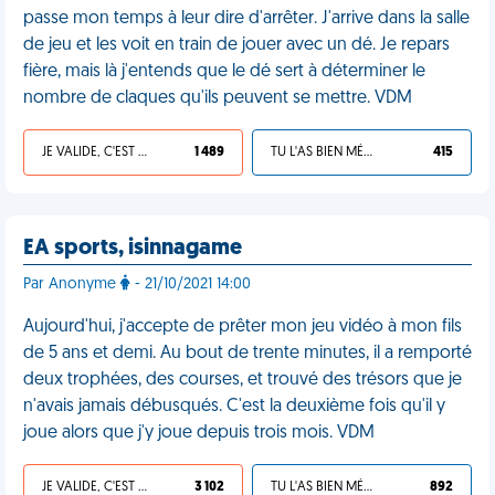
passe mon temps à leur dire d'arrêter. J'arrive dans la salle
de jeu et les voit en train de jouer avec un dé. Je repars
fière, mais là j'entends que le dé sert à déterminer le
nombre de claques qu'ils peuvent se mettre. VDM
JE VALIDE, C'EST UNE VDM
1 489
TU L'AS BIEN MÉRITÉ
415
EA sports, isinnagame
Par Anonyme
- 21/10/2021 14:00
Aujourd'hui, j'accepte de prêter mon jeu vidéo à mon fils
de 5 ans et demi. Au bout de trente minutes, il a remporté
deux trophées, des courses, et trouvé des trésors que je
n'avais jamais débusqués. C'est la deuxième fois qu'il y
joue alors que j'y joue depuis trois mois. VDM
JE VALIDE, C'EST UNE VDM
3 102
TU L'AS BIEN MÉRITÉ
892