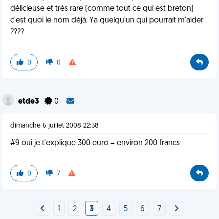
délicieuse et très rare (comme tout ce qui est breton)
c'est quoi le nom déjà. Ya quelqu'un qui pourrait m'aider
????
0
0
etde3
0
dimanche 6 juillet 2008 22:38
#9 oui je t'explique 300 euro = environ 200 francs
0
7
1
2
3
4
5
6
7