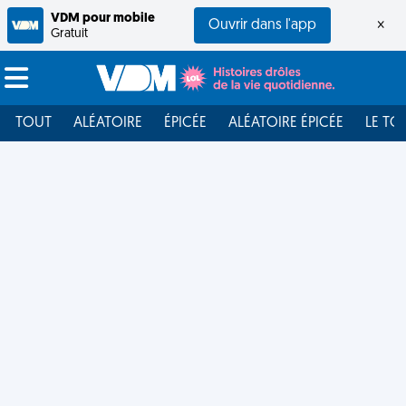
VDM pour mobile
Ouvrir dans l'app
×
Gratuit
TOUT
ALÉATOIRE
ÉPICÉE
ALÉATOIRE ÉPICÉE
LE TO