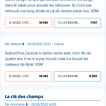
cache tongs", un jeu qui consiste à enterrer les tongs
dans le sable pour ensuite les retrouver. Ils n'ont pas
retrouvé ma tong droite et j'ai dû rentrer pieds nus. VDM
JE VALIDE, C'EST UNE VDM
56 585
TU L'AS BIEN MÉRITÉ
7 597
Par Matisse
- 23/12/2012 23:03 - France
Aujourd'hui, j'ai joué à cache-cache avec mon fils de
quatre ans. Il ne m'a pas trouvé, mais il a trouvé les
cadeaux de Noël. VDM
JE VALIDE, C'EST UNE VDM
66 383
TU L'AS BIEN MÉRITÉ
12 856
La clé des champs
Par Anonyme
- 20/05/2020 16:00