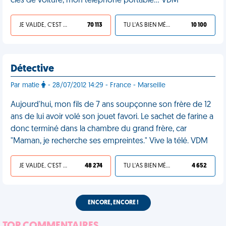
clés de voiture, mon téléphone portable... VDM
JE VALIDE, C'EST UNE VDM
70 113
TU L'AS BIEN MÉRITÉ
10 100
Détective
Par matie
- 28/07/2012 14:29 - France - Marseille
Aujourd'hui, mon fils de 7 ans soupçonne son frère de 12
ans de lui avoir volé son jouet favori. Le sachet de farine a
donc terminé dans la chambre du grand frère, car
"Maman, je recherche ses empreintes." Vive la télé. VDM
JE VALIDE, C'EST UNE VDM
48 274
TU L'AS BIEN MÉRITÉ
4 652
ENCORE, ENCORE !