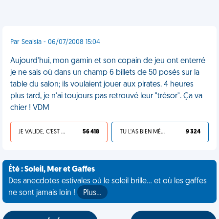
Par Sealsia - 06/07/2008 15:04
Aujourd'hui, mon gamin et son copain de jeu ont enterré
je ne sais où dans un champ 6 billets de 50 posés sur la
table du salon; ils voulaient jouer aux pirates. 4 heures
plus tard, je n'ai toujours pas retrouvé leur "trésor". Ça va
chier ! VDM
JE VALIDE, C'EST UNE VDM
56 418
TU L'AS BIEN MÉRITÉ
9 324
Été : Soleil, Mer et Gaffes
Des anecdotes estivales où le soleil brille... et où les gaffes
ne sont jamais loin !
Plus…