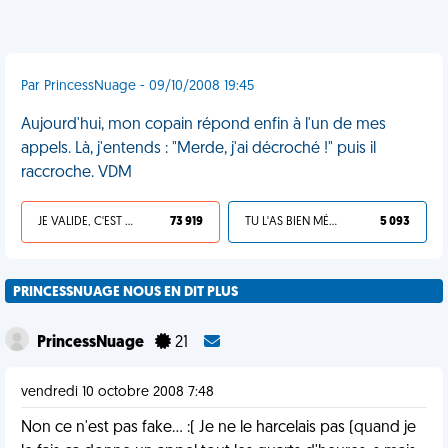
Par PrincessNuage - 09/10/2008 19:45
Aujourd'hui, mon copain répond enfin à l'un de mes
appels. Là, j'entends : "Merde, j'ai décroché !" puis il
raccroche. VDM
JE VALIDE, C'EST UNE VDM
73 919
TU L'AS BIEN MÉRITÉ
5 093
PRINCESSNUAGE NOUS EN DIT PLUS
PrincessNuage
21
vendredi 10 octobre 2008 7:48
Non ce n'est pas fake... :( Je ne le harcelais pas (quand je