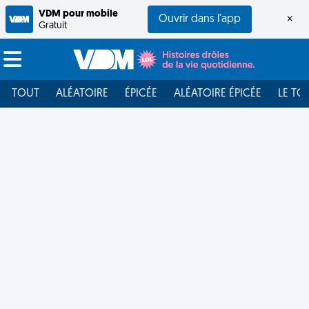
VDM pour mobile
Ouvrir dans l'app
×
Gratuit
TOUT
ALÉATOIRE
ÉPICÉE
ALÉATOIRE ÉPICÉE
LE TO