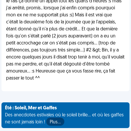
le fais ça donne un appel tout les quarts d'heures :s mais
j'ai arrêté, promis.. lorsque j'ai enfin compris pourquoi
mon ex ne me supportait plus :s) Mais il est vrai que
c'était la deuxième fois de la journée que je l'appelais,
étant donné qu'il n'a plus de crédit... Et que la dernière
fois qu'on s'était parlé (2 jours auparavant) on a eu un
petit accrochage car on s'était pas compris... (trop de
différences, pas toujours très simple...) #2 &gt; Bin, il y a
encore quelques jours il disait trop tenir à moi, qu'il voulait
pas me perdre, et qu'il était dégouté d'être tombé
amoureux... :s Heureuse que ça vous fasse rire, ça fait
passer le tout ^^
Été : Soleil, Mer et Gaffes
Des anecdotes estivales où le soleil brille... et où les gaffes
ne sont jamais loin !
Plus…