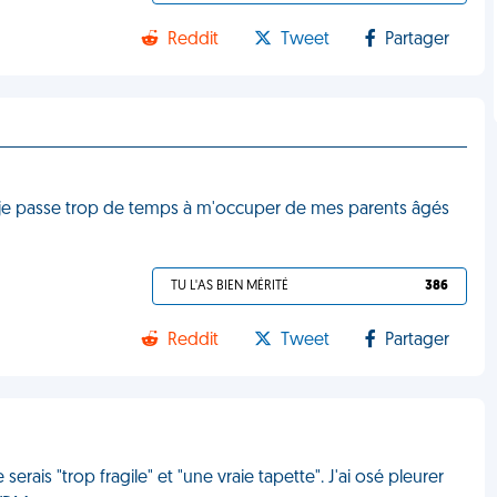
Reddit
Tweet
Partager
ue je passe trop de temps à m'occuper de mes parents âgés
TU L'AS BIEN MÉRITÉ
386
Reddit
Tweet
Partager
erais "trop fragile" et "une vraie tapette". J'ai osé pleurer