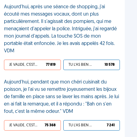
Aujourd'hui, après une séance de shopping, j'ai
écouté mes messages vocaux, dont un plus
particulièrement. Il s'agissait des pompiers, qui me
menaçaient d'appeler la police. Intriguée, j'ai regardé
mon journal d'appels. La touche SOS de mon
portable était enfoncée. Je les avais appelés 42 fois.
VDM
JE VALIDE, C'EST UNE VDM
77 819
TU L'AS BIEN MÉRITÉ
10 578
Aujourd'hui, pendant que mon chéri cuisinait du
poisson, je l'ai vu se remettre joyeusement les bijoux
de famille en place sans se laver les mains après. Je lui
en ai fait la remarque, et il a répondu : "Bah on s'en
fout, c'est la même odeur." VDM
JE VALIDE, C'EST UNE VDM
75 368
TU L'AS BIEN MÉRITÉ
7 241