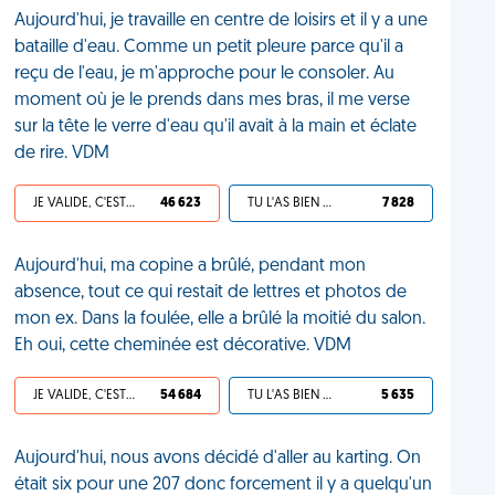
Aujourd'hui, je travaille en centre de loisirs et il y a une
bataille d'eau. Comme un petit pleure parce qu'il a
reçu de l'eau, je m'approche pour le consoler. Au
moment où je le prends dans mes bras, il me verse
sur la tête le verre d'eau qu'il avait à la main et éclate
de rire. VDM
JE VALIDE, C'EST UNE VDM
46 623
TU L'AS BIEN MÉRITÉ
7 828
Aujourd'hui, ma copine a brûlé, pendant mon
absence, tout ce qui restait de lettres et photos de
mon ex. Dans la foulée, elle a brûlé la moitié du salon.
Eh oui, cette cheminée est décorative. VDM
JE VALIDE, C'EST UNE VDM
54 684
TU L'AS BIEN MÉRITÉ
5 635
Aujourd'hui, nous avons décidé d'aller au karting. On
était six pour une 207 donc forcement il y a quelqu'un