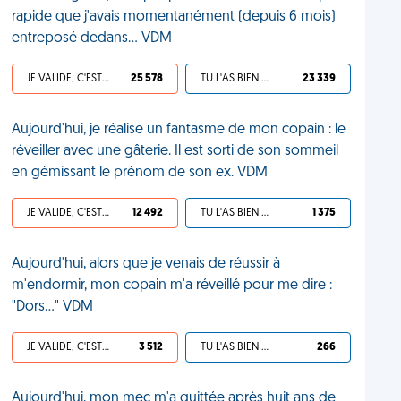
rapide que j'avais momentanément (depuis 6 mois)
entreposé dedans... VDM
JE VALIDE, C'EST UNE VDM
25 578
TU L'AS BIEN MÉRITÉ
23 339
Aujourd'hui, je réalise un fantasme de mon copain : le
réveiller avec une gâterie. Il est sorti de son sommeil
en gémissant le prénom de son ex. VDM
JE VALIDE, C'EST UNE VDM
12 492
TU L'AS BIEN MÉRITÉ
1 375
Aujourd'hui, alors que je venais de réussir à
m'endormir, mon copain m'a réveillé pour me dire :
"Dors…" VDM
JE VALIDE, C'EST UNE VDM
3 512
TU L'AS BIEN MÉRITÉ
266
Aujourd'hui, mon mec m'a quittée après huit ans de