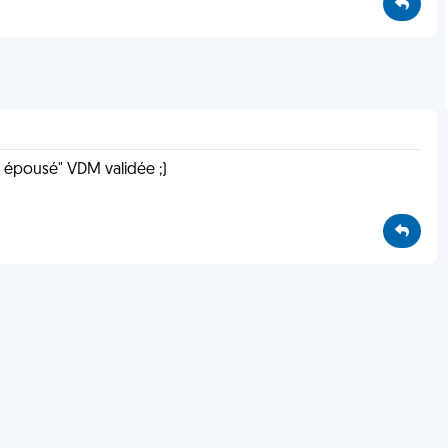
 épousé" VDM validée ;)