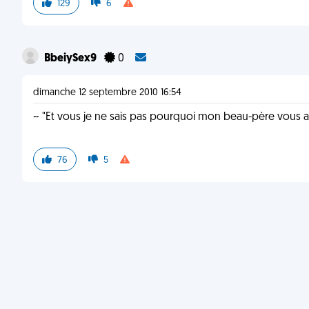
129
6
BbeiySex9
0
dimanche 12 septembre 2010 16:54
~ "Et vous je ne sais pas pourquoi mon beau-père vous a
76
5