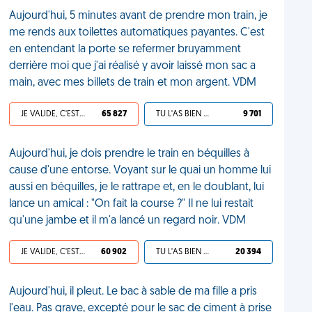
Aujourd'hui, 5 minutes avant de prendre mon train, je
me rends aux toilettes automatiques payantes. C'est
en entendant la porte se refermer bruyamment
derrière moi que j'ai réalisé y avoir laissé mon sac a
main, avec mes billets de train et mon argent. VDM
JE VALIDE, C'EST UNE VDM
65 827
TU L'AS BIEN MÉRITÉ
9 701
Aujourd'hui, je dois prendre le train en béquilles à
cause d'une entorse. Voyant sur le quai un homme lui
aussi en béquilles, je le rattrape et, en le doublant, lui
lance un amical : "On fait la course ?" Il ne lui restait
qu'une jambe et il m'a lancé un regard noir. VDM
JE VALIDE, C'EST UNE VDM
60 902
TU L'AS BIEN MÉRITÉ
20 394
Aujourd'hui, il pleut. Le bac à sable de ma fille a pris
l'eau. Pas grave, excepté pour le sac de ciment à prise