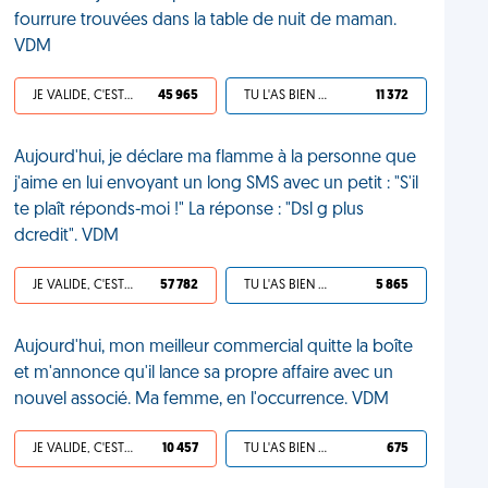
fourrure trouvées dans la table de nuit de maman.
VDM
JE VALIDE, C'EST UNE VDM
45 965
TU L'AS BIEN MÉRITÉ
11 372
Aujourd'hui, je déclare ma flamme à la personne que
j'aime en lui envoyant un long SMS avec un petit : "S'il
te plaît réponds-moi !" La réponse : "Dsl g plus
dcredit". VDM
JE VALIDE, C'EST UNE VDM
57 782
TU L'AS BIEN MÉRITÉ
5 865
Aujourd'hui, mon meilleur commercial quitte la boîte
et m'annonce qu'il lance sa propre affaire avec un
nouvel associé. Ma femme, en l'occurrence. VDM
JE VALIDE, C'EST UNE VDM
10 457
TU L'AS BIEN MÉRITÉ
675