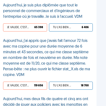
Aujourd'hui, je suis plus diplômée que tout le
personnel de commerciaux et d'ingénieurs de
l'entreprise où je travaille. Je suis à l'accueil. VDM
JE VALIDE, C'EST UNE VDM
65 398
TU L'AS BIEN MÉRITÉ
6 406
Aujourd'hui, j'ai appris que j'avais fait l'amour 72 fois
avec ma copine pour une durée moyenne de 6
minutes et 43 secondes, ce qui me classe septième
en nombre de fois et neuvième en durée. Ma note
moyenne est de 11/20, ce qui me classe septième.
Pense-bête : ne plus ouvrir le fichier stat_X.xls de ma
copine. VDM
JE VALIDE, C'EST UNE VDM
119 656
TU L'AS BIEN MÉRITÉ
18 700
Aujourd'hui, mes deux fils de quatre et cinq ans ont
décidé de jouer aux policiers avec les menottes en