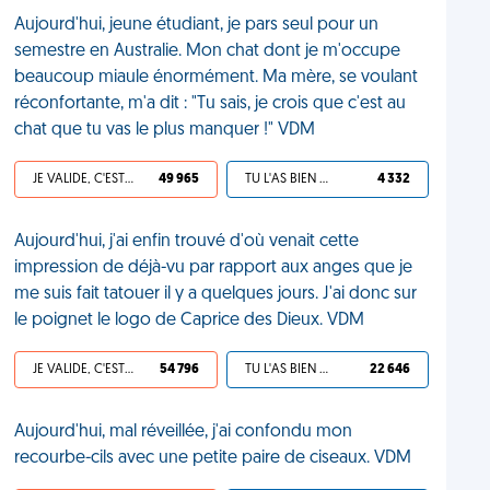
Aujourd'hui, jeune étudiant, je pars seul pour un
semestre en Australie. Mon chat dont je m'occupe
beaucoup miaule énormément. Ma mère, se voulant
réconfortante, m'a dit : "Tu sais, je crois que c'est au
chat que tu vas le plus manquer !" VDM
JE VALIDE, C'EST UNE VDM
49 965
TU L'AS BIEN MÉRITÉ
4 332
Aujourd'hui, j'ai enfin trouvé d'où venait cette
impression de déjà-vu par rapport aux anges que je
me suis fait tatouer il y a quelques jours. J'ai donc sur
le poignet le logo de Caprice des Dieux. VDM
JE VALIDE, C'EST UNE VDM
54 796
TU L'AS BIEN MÉRITÉ
22 646
Aujourd'hui, mal réveillée, j'ai confondu mon
recourbe-cils avec une petite paire de ciseaux. VDM