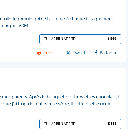
 toilette premier prix. Et comme à chaque fois que nous
de marque. VDM
TU L'AS BIEN MÉRITÉ
6 560
Reddit
Tweet
Partager
 mes parents. Après le bouquet de fleurs et les chocolats, il
que j'ai trop de mal avec le vôtre, il s'effrite, et je m'en
TU L'AS BIEN MÉRITÉ
5 357