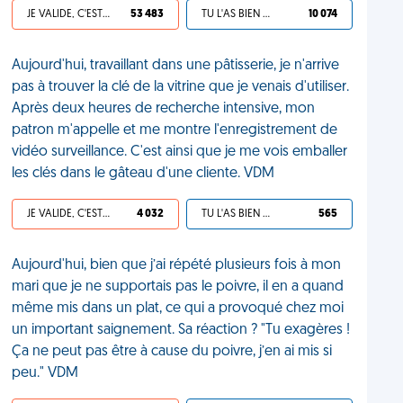
JE VALIDE, C'EST UNE VDM
53 483
TU L'AS BIEN MÉRITÉ
10 074
Aujourd'hui, travaillant dans une pâtisserie, je n'arrive
pas à trouver la clé de la vitrine que je venais d'utiliser.
Après deux heures de recherche intensive, mon
patron m'appelle et me montre l'enregistrement de
vidéo surveillance. C'est ainsi que je me vois emballer
les clés dans le gâteau d'une cliente. VDM
JE VALIDE, C'EST UNE VDM
4 032
TU L'AS BIEN MÉRITÉ
565
Aujourd'hui, bien que j’ai répété plusieurs fois à mon
mari que je ne supportais pas le poivre, il en a quand
même mis dans un plat, ce qui a provoqué chez moi
un important saignement. Sa réaction ? "Tu exagères !
Ça ne peut pas être à cause du poivre, j’en ai mis si
peu." VDM