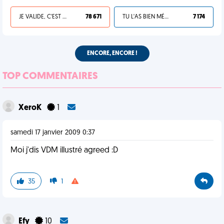
JE VALIDE, C'EST UNE VDM
78 671
TU L'AS BIEN MÉRITÉ
7 174
ENCORE, ENCORE !
TOP COMMENTAIRES
XeroK
1
samedi 17 janvier 2009 0:37
Moi j'dis VDM illustré agreed :D
35
1
Efy
10