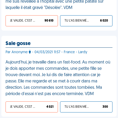
me suis réveillée à l'hôpital avec une petite patate sur
laquelle il était gravé "Désolée". VDM
JE VALIDE, C'EST UNE VDM
90 610
TU L'AS BIEN MÉRITÉ
6 020
Sale gosse
Par Anonyme
- 04/03/2021 11:57 - France - Lardy
Aujourd'hui, je travaille dans un fast-food. Au moment où
je dois apporter mes commandes, une petite fille se
trouve devant moi. Je lui dis de faire attention car je
passe. Elle me regarde et se met à courir dans ma
direction. Les commandes sont toutes tombées. Ma
période d'essai n'est pas encore terminée. VDM
JE VALIDE, C'EST UNE VDM
4 021
TU L'AS BIEN MÉRITÉ
300