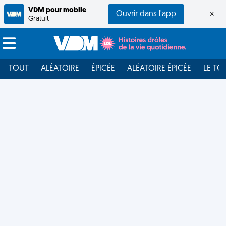
VDM pour mobile
Ouvrir dans l'app
×
Gratuit
TOUT
ALÉATOIRE
ÉPICÉE
ALÉATOIRE ÉPICÉE
LE TO