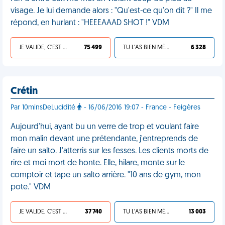
visage. Je lui demande alors : "Qu'est-ce qu'on dit ?" Il me
répond, en hurlant : "HEEEAAAD SHOT !" VDM
JE VALIDE, C'EST UNE VDM
75 499
TU L'AS BIEN MÉRITÉ
6 328
Crétin
Par 10minsDeLucidité
- 16/06/2016 19:07 - France - Feigères
Aujourd'hui, ayant bu un verre de trop et voulant faire
mon malin devant une prétendante, j'entreprends de
faire un salto. J'atterris sur les fesses. Les clients morts de
rire et moi mort de honte. Elle, hilare, monte sur le
comptoir et tape un salto arrière. "10 ans de gym, mon
pote." VDM
JE VALIDE, C'EST UNE VDM
37 740
TU L'AS BIEN MÉRITÉ
13 003