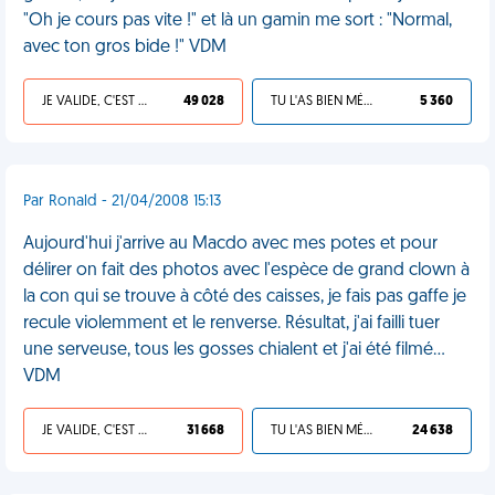
"Oh je cours pas vite !" et là un gamin me sort : "Normal,
avec ton gros bide !" VDM
JE VALIDE, C'EST UNE VDM
49 028
TU L'AS BIEN MÉRITÉ
5 360
Par Ronald - 21/04/2008 15:13
Aujourd'hui j'arrive au Macdo avec mes potes et pour
délirer on fait des photos avec l'espèce de grand clown à
la con qui se trouve à côté des caisses, je fais pas gaffe je
recule violemment et le renverse. Résultat, j'ai failli tuer
une serveuse, tous les gosses chialent et j'ai été filmé...
VDM
JE VALIDE, C'EST UNE VDM
31 668
TU L'AS BIEN MÉRITÉ
24 638