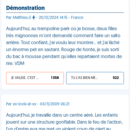
Démonstration
Par Matthieu.E
- 20/12/2024 14:15 - France
Aujourd'hui, au trampoline park où je bosse, deux filles
très mignonnes m'ont demandé comment faire un salto
arrière. Tout confiant, j'ai voulu leur montrer... et j'ai lâché
un énorme pet en sautant. Rouge de honte, je suis sorti
du bac à mousse pendant qu'elles repartaient mortes de
rire. VDM
JE VALIDE, C'EST UNE VDM
1 358
TU L'AS BIEN MÉRITÉ
522
Par xx-look-at-xx - 04/11/2009 06:21
Aujourd'hui, je travaille dans un centre aéré. Les enfants
jouent sur une structure gonflable. Dans le feu de l'action,
l'un d'entre eux me met un violent coup de pied au