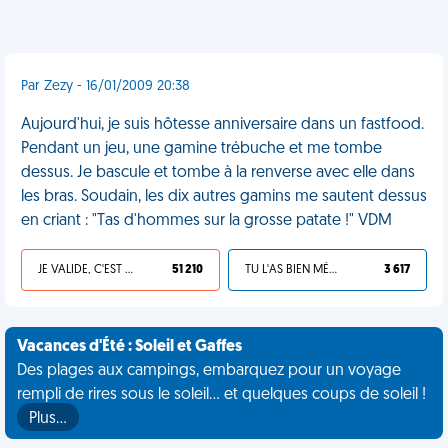
Par Zezy - 16/01/2009 20:38
Aujourd'hui, je suis hôtesse anniversaire dans un fastfood.
Pendant un jeu, une gamine trébuche et me tombe
dessus. Je bascule et tombe à la renverse avec elle dans
les bras. Soudain, les dix autres gamins me sautent dessus
en criant : "Tas d'hommes sur la grosse patate !" VDM
JE VALIDE, C'EST UNE VDM
51 210
TU L'AS BIEN MÉRITÉ
3 617
Vacances d'Été : Soleil et Gaffes
Des plages aux campings, embarquez pour un voyage
rempli de rires sous le soleil... et quelques coups de soleil !
Plus…