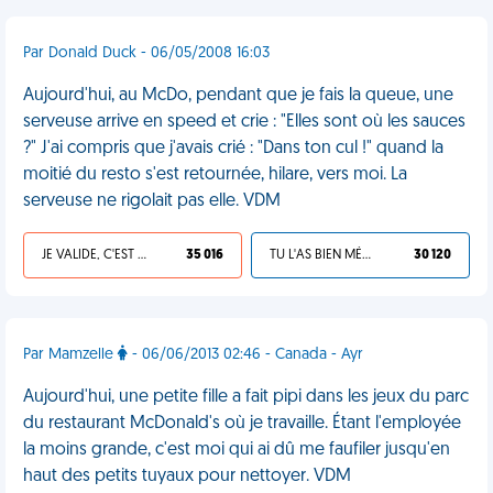
Par Donald Duck - 06/05/2008 16:03
Aujourd'hui, au McDo, pendant que je fais la queue, une
serveuse arrive en speed et crie : "Elles sont où les sauces
?" J'ai compris que j'avais crié : "Dans ton cul !" quand la
moitié du resto s'est retournée, hilare, vers moi. La
serveuse ne rigolait pas elle. VDM
JE VALIDE, C'EST UNE VDM
35 016
TU L'AS BIEN MÉRITÉ
30 120
Par Mamzelle
- 06/06/2013 02:46 - Canada - Ayr
Aujourd'hui, une petite fille a fait pipi dans les jeux du parc
du restaurant McDonald's où je travaille. Étant l'employée
la moins grande, c'est moi qui ai dû me faufiler jusqu'en
haut des petits tuyaux pour nettoyer. VDM