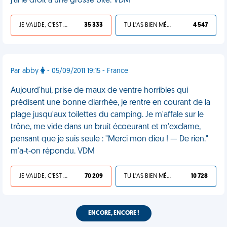
j'ai le droit à une grosse bite. VDM
JE VALIDE, C'EST UNE VDM
35 333
TU L'AS BIEN MÉRITÉ
4 547
Par abby
- 05/09/2011 19:15 - France
Aujourd'hui, prise de maux de ventre horribles qui
prédisent une bonne diarrhée, je rentre en courant de la
plage jusqu'aux toilettes du camping. Je m'affale sur le
trône, me vide dans un bruit écoeurant et m'exclame,
pensant que je suis seule : "Merci mon dieu ! — De rien."
m'a-t-on répondu. VDM
JE VALIDE, C'EST UNE VDM
70 209
TU L'AS BIEN MÉRITÉ
10 728
ENCORE, ENCORE !