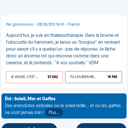
Par gronounou - 08/10/2011 14:41 - France
Aujourd'hui, je suis en thalassothérapie. Dans la brume et
l'obscurité du hammam, je lance un "bonjour" en rentrant
pour savoir s'il y a quelqu'un : pas de réponse. Je lâche
donc un énorme rot qui résonne comme dans une
caverne, et là j'entends : "À vos souhaits." VDM
JE VALIDE, C'EST UNE VDM
57 262
TU L'AS BIEN MÉRITÉ
19 700
Été : Soleil, Mer et Gaffes
Des anecdotes estivales où le soleil brille... et où les gaffes
ne sont jamais loin !
Plus…