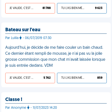
JE VALIDE, C'EST UNE VDM
81 788
TU L'AS BIEN MÉRITÉ
9 623
Bateau sur l'eau
Par Lulila
- 06/07/2019 07:30
Aujourd'hui, je décide de me faire couler un bain chaud.
Ce dernier étant rempli de mousse, je n'ai pas vu la jolie
grosse commission que mon chat m'avait laissée lorsque
je suis entrée dedans. VDM
JE VALIDE, C'EST UNE VDM
5 762
TU L'AS BIEN MÉRITÉ
859
Classe !
Par Anonyme
- 11/07/2023 14:20