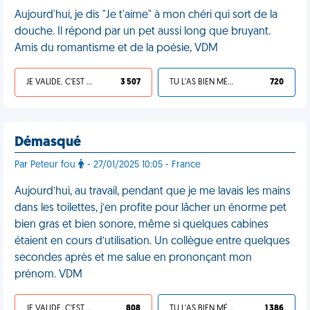
Aujourd'hui, je dis "Je t'aime" à mon chéri qui sort de la
douche. Il répond par un pet aussi long que bruyant.
Amis du romantisme et de la poésie, VDM
JE VALIDE, C'EST UNE VDM
3 507
TU L'AS BIEN MÉRITÉ
720
Démasqué
Par Peteur fou
- 27/01/2025 10:05 - France
Aujourd’hui, au travail, pendant que je me lavais les mains
dans les toilettes, j’en profite pour lâcher un énorme pet
bien gras et bien sonore, même si quelques cabines
étaient en cours d’utilisation. Un collègue entre quelques
secondes après et me salue en prononçant mon
prénom. VDM
JE VALIDE, C'EST UNE VDM
808
TU L'AS BIEN MÉRITÉ
1 386