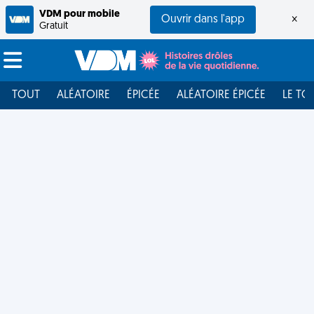
VDM pour mobile
Ouvrir dans l'app
×
Gratuit
TOUT
ALÉATOIRE
ÉPICÉE
ALÉATOIRE ÉPICÉE
LE TO