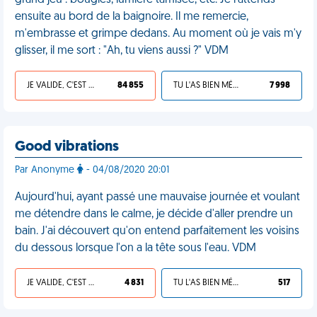
grand jeu : bougies, lumière tamisée, etc. Je l'attends
ensuite au bord de la baignoire. Il me remercie,
m'embrasse et grimpe dedans. Au moment où je vais m'y
glisser, il me sort : "Ah, tu viens aussi ?" VDM
JE VALIDE, C'EST UNE VDM
84 855
TU L'AS BIEN MÉRITÉ
7 998
Good vibrations
Par Anonyme
- 04/08/2020 20:01
Aujourd'hui, ayant passé une mauvaise journée et voulant
me détendre dans le calme, je décide d'aller prendre un
bain. J'ai découvert qu'on entend parfaitement les voisins
du dessous lorsque l'on a la tête sous l'eau. VDM
JE VALIDE, C'EST UNE VDM
4 831
TU L'AS BIEN MÉRITÉ
517