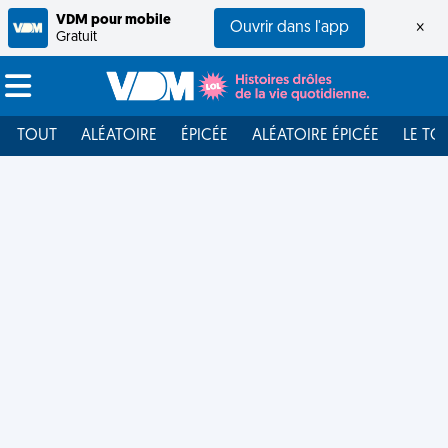
VDM pour mobile
Ouvrir dans l'app
×
Gratuit
TOUT
ALÉATOIRE
ÉPICÉE
ALÉATOIRE ÉPICÉE
LE TO